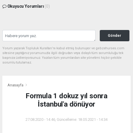
Okuyucu Yorumları
(0)
Gönder
Yorum yazarak Topluluk Kuralları’nı kabul etmiş bulunuyor ve gebzehurses.com
sitesine yaptığınız yorumunuzla ilgili doğrudan veya dolaylı tüm sorumluluğu tek
başınıza üstleniyorsunuz. Yazılan tüm yorumlardan site yönetimi hiçbir şekilde
sorumlu tutulamaz.
Anasayfa
Formula 1 dokuz yıl sonra
İstanbul'a dönüyor
27.08.2020 - 14:46, Güncelleme: 18.05.2021 - 14:34