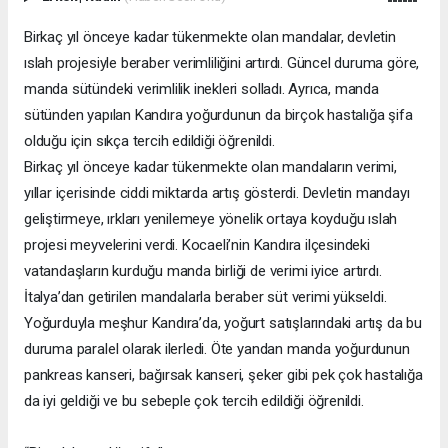
Birkaç yıl önceye kadar tükenmekte olan mandalar, devletin
ıslah projesiyle beraber verimliliğini artırdı. Güncel duruma göre,
manda sütündeki verimlilik inekleri solladı. Ayrıca, manda
sütünden yapılan Kandıra yoğurdunun da birçok hastalığa şifa
olduğu için sıkça tercih edildiği öğrenildi.
Birkaç yıl önceye kadar tükenmekte olan mandaların verimi,
yıllar içerisinde ciddi miktarda artış gösterdi. Devletin mandayı
geliştirmeye, ırkları yenilemeye yönelik ortaya koyduğu ıslah
projesi meyvelerini verdi. Kocaeli’nin Kandıra ilçesindeki
vatandaşların kurduğu manda birliği de verimi iyice artırdı.
İtalya’dan getirilen mandalarla beraber süt verimi yükseldi.
Yoğurduyla meşhur Kandıra’da, yoğurt satışlarındaki artış da bu
duruma paralel olarak ilerledi. Öte yandan manda yoğurdunun
pankreas kanseri, bağırsak kanseri, şeker gibi pek çok hastalığa
da iyi geldiği ve bu sebeple çok tercih edildiği öğrenildi.