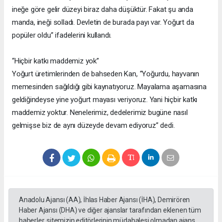
ineğe göre gelir düzeyi biraz daha düşüktür. Fakat şu anda
manda, ineği solladı. Devletin de burada payı var. Yoğurt da
popüler oldu” ifadelerini kullandı.
“Hiçbir katkı maddemiz yok”
Yoğurt üretimlerinden de bahseden Kan, “Yoğurdu, hayvanın
memesinden sağıldığı gibi kaynatıyoruz. Mayalama aşamasına
geldiğindeyse yine yoğurt mayası veriyoruz. Yani hiçbir katkı
maddemiz yoktur. Nenelerimiz, dedelerimiz bugüne nasıl
gelmişse biz de aynı düzeyde devam ediyoruz” dedi.
Anadolu Ajansı (AA), İhlas Haber Ajansı (İHA), Demirören
Haber Ajansı (DHA) ve diğer ajanslar tarafından eklenen tüm
haberler, sitemizin editörlerinin müdahalesi olmadan ajans