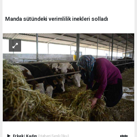
Manda sütündeki verimlilik inekleri solladı
Erkek
|
Kadın
(Haberi Sesli Oku)