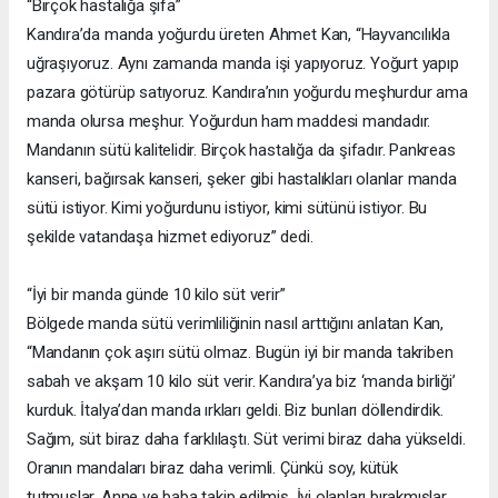
“Birçok hastalığa şifa”
Kandıra’da manda yoğurdu üreten Ahmet Kan, “Hayvancılıkla
uğraşıyoruz. Aynı zamanda manda işi yapıyoruz. Yoğurt yapıp
pazara götürüp satıyoruz. Kandıra’nın yoğurdu meşhurdur ama
manda olursa meşhur. Yoğurdun ham maddesi mandadır.
Mandanın sütü kalitelidir. Birçok hastalığa da şifadır. Pankreas
kanseri, bağırsak kanseri, şeker gibi hastalıkları olanlar manda
sütü istiyor. Kimi yoğurdunu istiyor, kimi sütünü istiyor. Bu
şekilde vatandaşa hizmet ediyoruz” dedi.
“İyi bir manda günde 10 kilo süt verir”
Bölgede manda sütü verimliliğinin nasıl arttığını anlatan Kan,
“Mandanın çok aşırı sütü olmaz. Bugün iyi bir manda takriben
sabah ve akşam 10 kilo süt verir. Kandıra’ya biz ‘manda birliği’
kurduk. İtalya’dan manda ırkları geldi. Biz bunları döllendirdik.
Sağım, süt biraz daha farklılaştı. Süt verimi biraz daha yükseldi.
Oranın mandaları biraz daha verimli. Çünkü soy, kütük
tutmuşlar. Anne ve baba takip edilmiş. İyi olanları bırakmışlar,