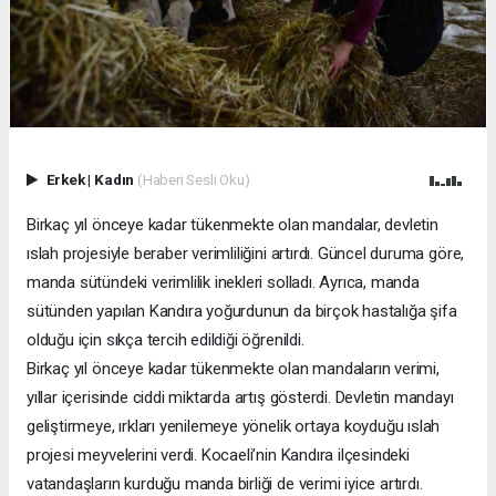
Erkek
|
Kadın
(Haberi Sesli Oku)
Birkaç yıl önceye kadar tükenmekte olan mandalar, devletin
ıslah projesiyle beraber verimliliğini artırdı. Güncel duruma göre,
manda sütündeki verimlilik inekleri solladı. Ayrıca, manda
sütünden yapılan Kandıra yoğurdunun da birçok hastalığa şifa
olduğu için sıkça tercih edildiği öğrenildi.
Birkaç yıl önceye kadar tükenmekte olan mandaların verimi,
yıllar içerisinde ciddi miktarda artış gösterdi. Devletin mandayı
geliştirmeye, ırkları yenilemeye yönelik ortaya koyduğu ıslah
projesi meyvelerini verdi. Kocaeli’nin Kandıra ilçesindeki
vatandaşların kurduğu manda birliği de verimi iyice artırdı.