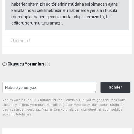
haberler, sitemizin editörlerinin müdahalesi olmadan ajans
kanallarından çekilmektedir. Bu haberlerde yer alan hukuki
muhataplar haberi geçen ajanslar olup sitemizin hiç bir
editörü sorumlu tutulamaz...
#formula 1
Okuyucu Yorumları
(0)
Gönder
Yorum yazarak Topluluk Kuralları’nı kabul etmiş bulunuyor ve gebzehurses.com
sitesine yaptığınız yorumunuzla ilgili doğrudan veya dolaylı tüm sorumluluğu tek
başınıza üstleniyorsunuz. Yazılan tüm yorumlardan site yönetimi hiçbir şekilde
sorumlu tutulamaz.