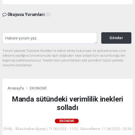
Okuyucu Yorumları
(0)
Gönder
Yorum yazarak Topluluk Kuralları’nı kabul etmiş bulunuyor ve gebzehurses.com
sitesine yaptığınız yorumunuzla ilgili doğrudan veya dolaylı tüm sorumluluğu tek
başınıza üstleniyorsunuz. Yazılan tüm yorumlardan site yönetimi hiçbir şekilde
sorumlu tutulamaz.
Anasayfa
EKONOMİ
Manda sütündeki verimlilik inekleri
solladı
EKONOMİ
(İHA) - İhlas Haber Ajansı | 11.06.2022 - 11:01, Güncelleme: 11.06.2022 - 23:36