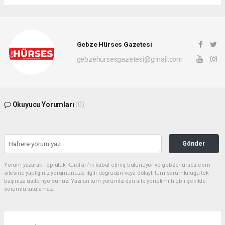
Gebze Hürses Gazetesi
gebzehursesgazetesi@gmail.com
Okuyucu Yorumları
(0)
Gönder
Yorum yazarak Topluluk Kuralları’nı kabul etmiş bulunuyor ve gebzehurses.com
sitesine yaptığınız yorumunuzla ilgili doğrudan veya dolaylı tüm sorumluluğu tek
başınıza üstleniyorsunuz. Yazılan tüm yorumlardan site yönetimi hiçbir şekilde
sorumlu tutulamaz.