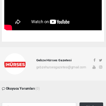
Gebze Hürses Gazetesi
gebzehursesgazetesi@gmail.com
Okuyucu Yorumları
(0)