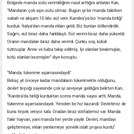
Bölgede manda sütü verimliliğinin nasıl arttığını anlatan Kan,
“Mandanın çok aşırı sütü olmaz. Bugün iyi bir manda takriben
sabah ve akşam 10 kilo süt verir. Kandıra’ya biz ‘manda birliği’
kurduk. İtalya’dan manda ırkları geldi. Biz bunları döllendirdik.
Sağım, süt biraz daha farklılaştı. Süt verimi biraz daha yükseldi.
Oranın mandaları biraz daha verimli. Çünkü soy, kütük
tutmuşlar. Anne ve baba takip edilmiş. İyi olanları bırakmışlar,
kötü olanları kesmişler” diye konuştu.
“Manda, tükenme aşamasındaydı”
Birkaç yıl önceye kadar mandaların tükenmekte olduğunu,
devlet teşviği sayesinde çok iyi seviyeye geldiğini belirten Kan,
“Kandıra’da birliği kurduktan sonra manda sayısı arttı. Manda,
tükenme aşamasındaydı. Yeniden bir hız kazandı. Devletimiz de
buna teşvik veriyor tabi. Oradan biraz istifademiz var. Manda
fakir hayvan, yani manda her yerde yayılır. Devlet, mandayı
geliştirmeye, ırkları yenilemeye yönelik ıslah projesi kurdu”