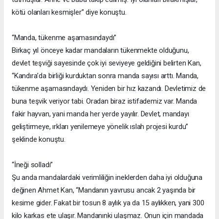
kötü olanları kesmişler” diye konuştu.
“Manda, tükenme aşamasındaydı”
Birkaç yıl önceye kadar mandaların tükenmekte olduğunu,
devlet teşviği sayesinde çok iyi seviyeye geldiğini belirten Kan,
“Kandıra’da birliği kurduktan sonra manda sayısı arttı. Manda,
tükenme aşamasındaydı. Yeniden bir hız kazandı. Devletimiz de
buna teşvik veriyor tabi. Oradan biraz istifademiz var. Manda
fakir hayvan, yani manda her yerde yayılır. Devlet, mandayı
geliştirmeye, ırkları yenilemeye yönelik ıslah projesi kurdu”
şeklinde konuştu.
“İneği solladı”
Şu anda mandalardaki verimliliğin ineklerden daha iyi olduğuna
değinen Ahmet Kan, “Mandanın yavrusu ancak 2 yaşında bir
kesime gider. Fakat bir tosun 8 aylık ya da 15 aylıkken, yani 300
kilo karkas ete ulaşır. Mandanınki ulaşmaz. Onun için mandada