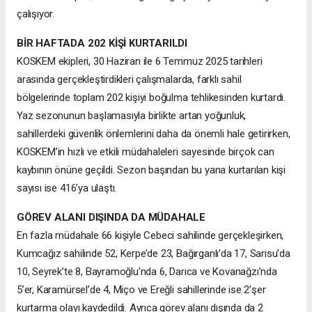
çalışıyor.
BİR HAFTADA 202 KİŞİ KURTARILDI
KOSKEM ekipleri, 30 Haziran ile 6 Temmuz 2025 tarihleri
arasında gerçekleştirdikleri çalışmalarda, farklı sahil
bölgelerinde toplam 202 kişiyi boğulma tehlikesinden kurtardı.
Yaz sezonunun başlamasıyla birlikte artan yoğunluk,
sahillerdeki güvenlik önlemlerini daha da önemli hale getirirken,
KOSKEM’in hızlı ve etkili müdahaleleri sayesinde birçok can
kaybının önüne geçildi. Sezon başından bu yana kurtarılan kişi
sayısı ise 416’ya ulaştı.
GÖREV ALANI DIŞINDA DA MÜDAHALE
En fazla müdahale 66 kişiyle Cebeci sahilinde gerçekleşirken,
Kumcağız sahilinde 52, Kerpe’de 23, Bağırganlı’da 17, Sarısu’da
10, Seyrek’te 8, Bayramoğlu’nda 6, Darıca ve Kovanağzı’nda
5’er, Karamürsel’de 4, Miço ve Ereğli sahillerinde ise 2’şer
kurtarma olayı kaydedildi. Ayrıca görev alanı dışında da 2