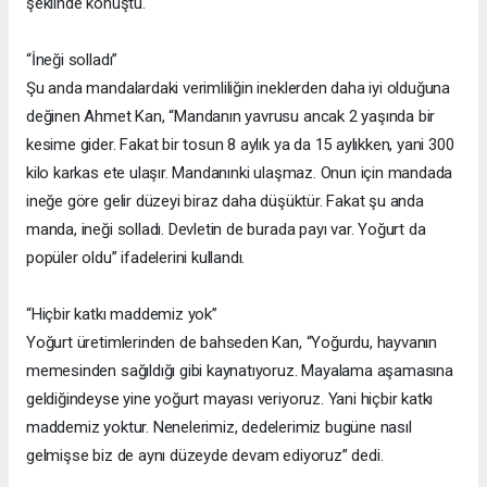
şeklinde konuştu.
“İneği solladı”
Şu anda mandalardaki verimliliğin ineklerden daha iyi olduğuna
değinen Ahmet Kan, “Mandanın yavrusu ancak 2 yaşında bir
kesime gider. Fakat bir tosun 8 aylık ya da 15 aylıkken, yani 300
kilo karkas ete ulaşır. Mandanınki ulaşmaz. Onun için mandada
ineğe göre gelir düzeyi biraz daha düşüktür. Fakat şu anda
manda, ineği solladı. Devletin de burada payı var. Yoğurt da
popüler oldu” ifadelerini kullandı.
“Hiçbir katkı maddemiz yok”
Yoğurt üretimlerinden de bahseden Kan, “Yoğurdu, hayvanın
memesinden sağıldığı gibi kaynatıyoruz. Mayalama aşamasına
geldiğindeyse yine yoğurt mayası veriyoruz. Yani hiçbir katkı
maddemiz yoktur. Nenelerimiz, dedelerimiz bugüne nasıl
gelmişse biz de aynı düzeyde devam ediyoruz” dedi.