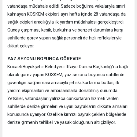
vatandaşa müdahale edildi. Sadece boğulma vakalarıyla sınırlı
kalmayan KOSKEM ekipleri, aynı hafta içinde 28 vatandaşa da
sağlık ekipleri aracılığıyla ilk yardım müdahalesi gerçekleştirdi.
Güneş çarpması, kesik, burkulma ve benzeri durumlara karşı
sahillerde görev yapan sağlık personeli de hızlı refleksleriyle
dikkat çekiyor.
YAZ SEZONU BOYUNCA GÖREVDE
Kocaeli Büyükşehir Belediyesi İtfaiye Dairesi Başkanlığı’na bağlı
olarak görev yapan KOSKEM, yaz sezonu boyunca sahillerde
güvenliğin sağlanması amacıyla jet ski, kurtarma botları, ilk
yardım ekipmanları ve ambulanslarla donatılmış durumda.
Yetkililer, vatandaşları yalnızca cankurtaran hizmeti verilen
sahillerde denize girmeleri ve uyarı bayraklarını dikkate almaları
konusunda uyarıyor. Özellikle kırmızı bayrak çekilen bölgelerde
denize girmenin tehlikeli ve yasak olduğunun altı çiziliyor.