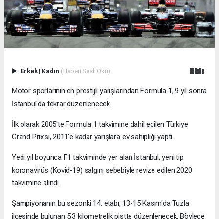
Erkek
|
Kadın
(Haberi Sesli Oku)
Motor sporlarının en prestijli yarışlarından Formula 1, 9 yıl sonra
İstanbul'da tekrar düzenlenecek.
İlk olarak 2005'te Formula 1 takvimine dahil edilen Türkiye
Grand Prix'si, 2011'e kadar yarışlara ev sahipliği yaptı.
Yedi yıl boyunca F1 takviminde yer alan İstanbul, yeni tip
koronavirüs (Kovid-19) salgını sebebiyle revize edilen 2020
takvimine alındı.
Şampiyonanın bu sezonki 14. etabı, 13-15 Kasım'da Tuzla
ilçesinde bulunan 5,3 kilometrelik pistte düzenlenecek. Böylece