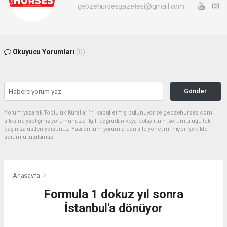
gebzehursesgazetesi@gmail.com
Okuyucu Yorumları
(0)
Gönder
Yorum yazarak Topluluk Kuralları’nı kabul etmiş bulunuyor ve gebzehurses.com
sitesine yaptığınız yorumunuzla ilgili doğrudan veya dolaylı tüm sorumluluğu tek
başınıza üstleniyorsunuz. Yazılan tüm yorumlardan site yönetimi hiçbir şekilde
sorumlu tutulamaz.
Anasayfa
Formula 1 dokuz yıl sonra
İstanbul'a dönüyor