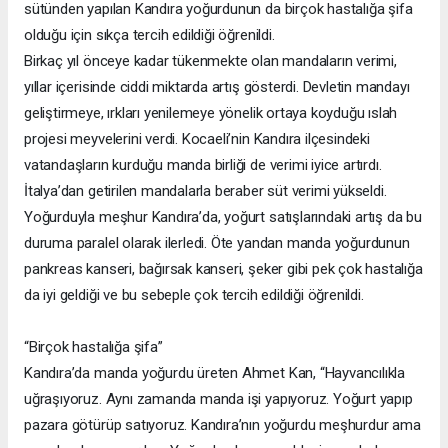
sütünden yapılan Kandıra yoğurdunun da birçok hastalığa şifa
olduğu için sıkça tercih edildiği öğrenildi.
Birkaç yıl önceye kadar tükenmekte olan mandaların verimi,
yıllar içerisinde ciddi miktarda artış gösterdi. Devletin mandayı
geliştirmeye, ırkları yenilemeye yönelik ortaya koyduğu ıslah
projesi meyvelerini verdi. Kocaeli’nin Kandıra ilçesindeki
vatandaşların kurduğu manda birliği de verimi iyice artırdı.
İtalya’dan getirilen mandalarla beraber süt verimi yükseldi.
Yoğurduyla meşhur Kandıra’da, yoğurt satışlarındaki artış da bu
duruma paralel olarak ilerledi. Öte yandan manda yoğurdunun
pankreas kanseri, bağırsak kanseri, şeker gibi pek çok hastalığa
da iyi geldiği ve bu sebeple çok tercih edildiği öğrenildi.
“Birçok hastalığa şifa”
Kandıra’da manda yoğurdu üreten Ahmet Kan, “Hayvancılıkla
uğraşıyoruz. Aynı zamanda manda işi yapıyoruz. Yoğurt yapıp
pazara götürüp satıyoruz. Kandıra’nın yoğurdu meşhurdur ama