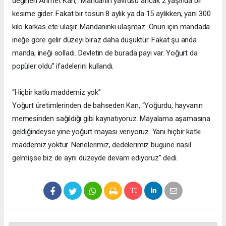
değinen Ahmet Kan, “Mandanın yavrusu ancak 2 yaşında bir
kesime gider. Fakat bir tosun 8 aylık ya da 15 aylıkken, yani 300
kilo karkas ete ulaşır. Mandanınki ulaşmaz. Onun için mandada
ineğe göre gelir düzeyi biraz daha düşüktür. Fakat şu anda
manda, ineği solladı. Devletin de burada payı var. Yoğurt da
popüler oldu” ifadelerini kullandı.
“Hiçbir katkı maddemiz yok”
Yoğurt üretimlerinden de bahseden Kan, “Yoğurdu, hayvanın
memesinden sağıldığı gibi kaynatıyoruz. Mayalama aşamasına
geldiğindeyse yine yoğurt mayası veriyoruz. Yani hiçbir katkı
maddemiz yoktur. Nenelerimiz, dedelerimiz bugüne nasıl
gelmişse biz de aynı düzeyde devam ediyoruz” dedi.