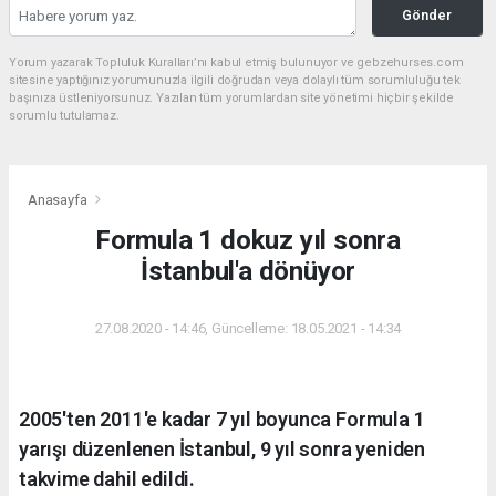
Gönder
Yorum yazarak Topluluk Kuralları’nı kabul etmiş bulunuyor ve gebzehurses.com
sitesine yaptığınız yorumunuzla ilgili doğrudan veya dolaylı tüm sorumluluğu tek
başınıza üstleniyorsunuz. Yazılan tüm yorumlardan site yönetimi hiçbir şekilde
sorumlu tutulamaz.
Anasayfa
Formula 1 dokuz yıl sonra
İstanbul'a dönüyor
27.08.2020 - 14:46, Güncelleme: 18.05.2021 - 14:34
2005'ten 2011'e kadar 7 yıl boyunca Formula 1
yarışı düzenlenen İstanbul, 9 yıl sonra yeniden
takvime dahil edildi.