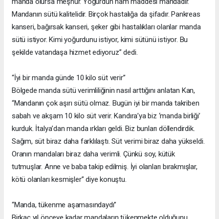
manda olursa meşhur. Yoğurdun ham maddesi mandadır.
Mandanın sütü kalitelidir. Birçok hastalığa da şifadır. Pankreas
kanseri, bağırsak kanseri, şeker gibi hastalıkları olanlar manda
sütü istiyor. Kimi yoğurdunu istiyor, kimi sütünü istiyor. Bu
şekilde vatandaşa hizmet ediyoruz” dedi.
“İyi bir manda günde 10 kilo süt verir”
Bölgede manda sütü verimliliğinin nasıl arttığını anlatan Kan,
“Mandanın çok aşırı sütü olmaz. Bugün iyi bir manda takriben
sabah ve akşam 10 kilo süt verir. Kandıra’ya biz ‘manda birliği’
kurduk. İtalya’dan manda ırkları geldi. Biz bunları döllendirdik.
Sağım, süt biraz daha farklılaştı. Süt verimi biraz daha yükseldi.
Oranın mandaları biraz daha verimli. Çünkü soy, kütük
tutmuşlar. Anne ve baba takip edilmiş. İyi olanları bırakmışlar,
kötü olanları kesmişler” diye konuştu.
“Manda, tükenme aşamasındaydı”
Birkaç yıl önceye kadar mandaların tükenmekte olduğunu,