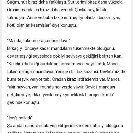
Sağım, süt biraz daha farklılaştı. Süt verimi biraz daha yükseldi.
Oranın mandaları biraz daha verimli. Çünkü soy, kütük
tutmuşlar. Anne ve baba takip edilmiş. İyi olanları bırakmışlar,
kötü olanları kesmişler” diye konuştu.
“Manda, tükenme aşamasındaydı”
Birkaç yıl önceye kadar mandaların tükenmekte olduğunu,
devlet teşviği sayesinde çok iyi seviyeye geldiğini belirten Kan,
“Kandıra’da birliği kurduktan sonra manda sayısı arttı. Manda,
tükenme aşamasındaydı. Yeniden bir hız kazandı. Devletimiz de
buna teşvik veriyor tabi. Oradan biraz istifademiz var. Manda
fakir hayvan, yani manda her yerde yayılır. Devlet, mandayı
geliştirmeye, ırkları yenilemeye yönelik ıslah projesi kurdu”
şeklinde konuştu.
“İneği solladı”
Şu anda mandalardaki verimliliğin ineklerden daha iyi olduğuna