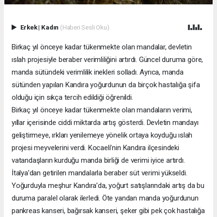
Erkek
|
Kadın
(Haberi Sesli Oku)
Birkaç yıl önceye kadar tükenmekte olan mandalar, devletin
ıslah projesiyle beraber verimliliğini artırdı. Güncel duruma göre,
manda sütündeki verimlilik inekleri solladı. Ayrıca, manda
sütünden yapılan Kandıra yoğurdunun da birçok hastalığa şifa
olduğu için sıkça tercih edildiği öğrenildi.
Birkaç yıl önceye kadar tükenmekte olan mandaların verimi,
yıllar içerisinde ciddi miktarda artış gösterdi. Devletin mandayı
geliştirmeye, ırkları yenilemeye yönelik ortaya koyduğu ıslah
projesi meyvelerini verdi. Kocaeli’nin Kandıra ilçesindeki
vatandaşların kurduğu manda birliği de verimi iyice artırdı.
İtalya’dan getirilen mandalarla beraber süt verimi yükseldi.
Yoğurduyla meşhur Kandıra’da, yoğurt satışlarındaki artış da bu
duruma paralel olarak ilerledi. Öte yandan manda yoğurdunun
pankreas kanseri, bağırsak kanseri, şeker gibi pek çok hastalığa