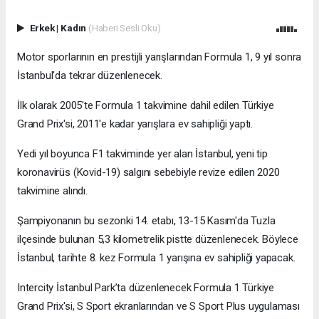
Erkek
|
Kadın
(Haberi Sesli Oku)
Motor sporlarının en prestijli yarışlarından Formula 1, 9 yıl sonra
İstanbul'da tekrar düzenlenecek.
İlk olarak 2005'te Formula 1 takvimine dahil edilen Türkiye
Grand Prix'si, 2011'e kadar yarışlara ev sahipliği yaptı.
Yedi yıl boyunca F1 takviminde yer alan İstanbul, yeni tip
koronavirüs (Kovid-19) salgını sebebiyle revize edilen 2020
takvimine alındı.
Şampiyonanın bu sezonki 14. etabı, 13-15 Kasım'da Tuzla
ilçesinde bulunan 5,3 kilometrelik pistte düzenlenecek. Böylece
İstanbul, tarihte 8. kez Formula 1 yarışına ev sahipliği yapacak.
Intercity İstanbul Park’ta düzenlenecek Formula 1 Türkiye
Grand Prix'si, S Sport ekranlarından ve S Sport Plus uygulaması