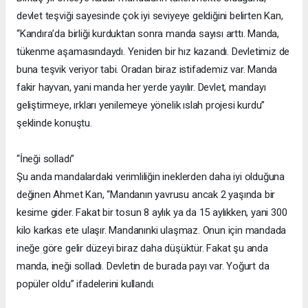
devlet teşviği sayesinde çok iyi seviyeye geldiğini belirten Kan,
“Kandıra’da birliği kurduktan sonra manda sayısı arttı. Manda,
tükenme aşamasındaydı. Yeniden bir hız kazandı. Devletimiz de
buna teşvik veriyor tabi. Oradan biraz istifademiz var. Manda
fakir hayvan, yani manda her yerde yayılır. Devlet, mandayı
geliştirmeye, ırkları yenilemeye yönelik ıslah projesi kurdu”
şeklinde konuştu.
“İneği solladı”
Şu anda mandalardaki verimliliğin ineklerden daha iyi olduğuna
değinen Ahmet Kan, “Mandanın yavrusu ancak 2 yaşında bir
kesime gider. Fakat bir tosun 8 aylık ya da 15 aylıkken, yani 300
kilo karkas ete ulaşır. Mandanınki ulaşmaz. Onun için mandada
ineğe göre gelir düzeyi biraz daha düşüktür. Fakat şu anda
manda, ineği solladı. Devletin de burada payı var. Yoğurt da
popüler oldu” ifadelerini kullandı.