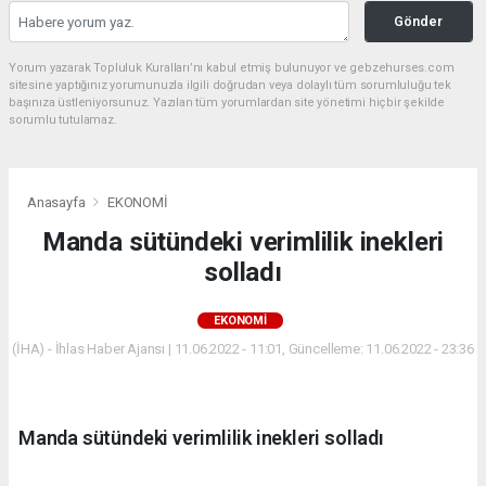
Gönder
Yorum yazarak Topluluk Kuralları’nı kabul etmiş bulunuyor ve gebzehurses.com
sitesine yaptığınız yorumunuzla ilgili doğrudan veya dolaylı tüm sorumluluğu tek
başınıza üstleniyorsunuz. Yazılan tüm yorumlardan site yönetimi hiçbir şekilde
sorumlu tutulamaz.
Anasayfa
EKONOMİ
Manda sütündeki verimlilik inekleri
solladı
EKONOMİ
(İHA) - İhlas Haber Ajansı | 11.06.2022 - 11:01, Güncelleme: 11.06.2022 - 23:36
Manda sütündeki verimlilik inekleri solladı