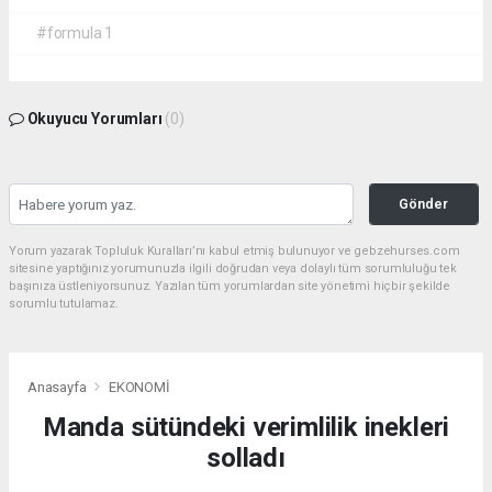
#formula 1
Okuyucu Yorumları
(0)
Gönder
Yorum yazarak Topluluk Kuralları’nı kabul etmiş bulunuyor ve gebzehurses.com
sitesine yaptığınız yorumunuzla ilgili doğrudan veya dolaylı tüm sorumluluğu tek
başınıza üstleniyorsunuz. Yazılan tüm yorumlardan site yönetimi hiçbir şekilde
sorumlu tutulamaz.
Anasayfa
EKONOMİ
Manda sütündeki verimlilik inekleri
solladı