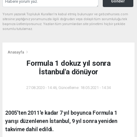
Gönder
Yorum yazarak Topluluk Kuralları’nı kabul etmiş bulunuyor ve gebzehurses.com
sitesine yaptığınız yorumunuzla ilgili doğrudan veya dolaylı tüm sorumluluğu tek
başınıza üstleniyorsunuz. Yazılan tüm yorumlardan site yönetimi hiçbir şekilde
sorumlu tutulamaz.
Anasayfa
Formula 1 dokuz yıl sonra
İstanbul'a dönüyor
27.08.2020 - 14:46, Güncelleme: 18.05.2021 - 14:34
2005'ten 2011'e kadar 7 yıl boyunca Formula 1
yarışı düzenlenen İstanbul, 9 yıl sonra yeniden
takvime dahil edildi.