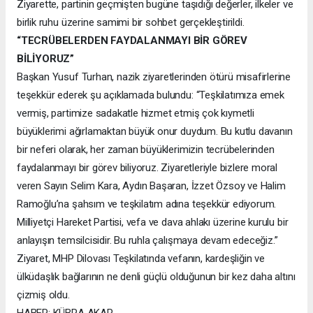
Ziyarette, partinin geçmişten bugüne taşıdığı değerler, ilkeler ve
birlik ruhu üzerine samimi bir sohbet gerçekleştirildi.
“TECRÜBELERDEN FAYDALANMAYI BİR GÖREV
BİLİYORUZ”
Başkan Yusuf Turhan, nazik ziyaretlerinden ötürü misafirlerine
teşekkür ederek şu açıklamada bulundu: “Teşkilatımıza emek
vermiş, partimize sadakatle hizmet etmiş çok kıymetli
büyüklerimi ağırlamaktan büyük onur duydum. Bu kutlu davanın
bir neferi olarak, her zaman büyüklerimizin tecrübelerinden
faydalanmayı bir görev biliyoruz. Ziyaretleriyle bizlere moral
veren Sayın Selim Kara, Aydın Başaran, İzzet Özsoy ve Halim
Ramoğlu’na şahsım ve teşkilatım adına teşekkür ediyorum.
Milliyetçi Hareket Partisi, vefa ve dava ahlakı üzerine kurulu bir
anlayışın temsilcisidir. Bu ruhla çalışmaya devam edeceğiz.”
Ziyaret, MHP Dilovası Teşkilatında vefanın, kardeşliğin ve
ülküdaşlık bağlarının ne denli güçlü olduğunun bir kez daha altını
çizmiş oldu.
HABER: KÜBRA AKAR