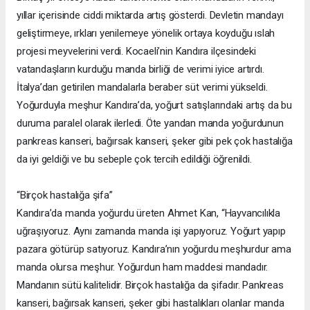
yıllar içerisinde ciddi miktarda artış gösterdi. Devletin mandayı
geliştirmeye, ırkları yenilemeye yönelik ortaya koyduğu ıslah
projesi meyvelerini verdi. Kocaeli’nin Kandıra ilçesindeki
vatandaşların kurduğu manda birliği de verimi iyice artırdı.
İtalya’dan getirilen mandalarla beraber süt verimi yükseldi.
Yoğurduyla meşhur Kandıra’da, yoğurt satışlarındaki artış da bu
duruma paralel olarak ilerledi. Öte yandan manda yoğurdunun
pankreas kanseri, bağırsak kanseri, şeker gibi pek çok hastalığa
da iyi geldiği ve bu sebeple çok tercih edildiği öğrenildi.
“Birçok hastalığa şifa”
Kandıra’da manda yoğurdu üreten Ahmet Kan, “Hayvancılıkla
uğraşıyoruz. Aynı zamanda manda işi yapıyoruz. Yoğurt yapıp
pazara götürüp satıyoruz. Kandıra’nın yoğurdu meşhurdur ama
manda olursa meşhur. Yoğurdun ham maddesi mandadır.
Mandanın sütü kalitelidir. Birçok hastalığa da şifadır. Pankreas
kanseri, bağırsak kanseri, şeker gibi hastalıkları olanlar manda