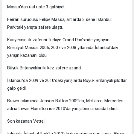
Massa'dan üst üste 3 galibiyet
Ferrari sürücüsü Felipe Massa, art arda 3 sene İstanbul
Park'taki yarışta zafere ulaştı.
Kariyerinin ilk zaferini Türkiye Grand Prix'sinde yaşayan
Brezilyalı Massa, 2006, 2007 ve 2008 yıllarında İstanbul'daki
yarışın kazananı oldu.
Büyük Britanyalılar iki kez zafere uzandı
İstanbul'da 2009 ve 2010'daki yarışlarda Büyük Britanyalı pilotlar
galip geldi.
Brawn takımında Jenson Button 2009'da, McLaren-Mercedes
adına Lewis Hamilton ise 2010'da yarışı birinci sırada bitirdi.
Son kazanan Vettel
Intercity İstanbul Park'ta 2011'de düzenlenen son yarışı, Alman