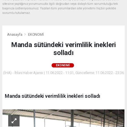
sitesine yaptığınız yorumunuzla ilgili doğrudan veya dolaylı tüm sorumluluğu tek
başınıza üstleniyorsunuz. Yazılan tüm yorumlardan site yönetimi hiçbir şekilde
sorumlu tutulamaz.
Anasayfa
EKONOMİ
Manda sütündeki verimlilik inekleri
solladı
EKONOMİ
(İHA) - İhlas Haber Ajansı | 11.06.2022 - 11:01, Güncelleme: 11.06.2022 - 23:36
Manda sütündeki verimlilik inekleri solladı