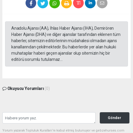
Anadolu Ajansı (AA), İhlas Haber Ajansı (İHA), Demirören
Haber Ajansı (DHA) ve diğer ajanslar tarafından eklenen tüm
haberler, sitemizin editörlerinin müdahalesi olmadan ajans
kanallarından çekilmektedir. Bu haberlerde yer alan hukuki
muhataplar haberi geçen ajanslar olup sitemizin hiç bir
editörü sorumlu tutulamaz...
Okuyucu Yorumları
(0)
Gönder
Yorum yazarak Topluluk Kuralları’nı kabul etmiş bulunuyor ve gebzehurses.com