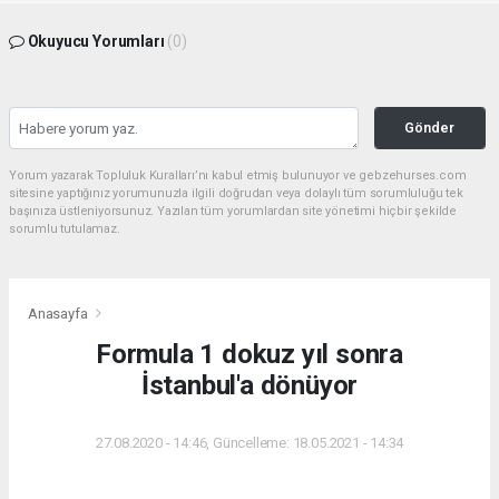
Okuyucu Yorumları
(0)
Gönder
Yorum yazarak Topluluk Kuralları’nı kabul etmiş bulunuyor ve gebzehurses.com
sitesine yaptığınız yorumunuzla ilgili doğrudan veya dolaylı tüm sorumluluğu tek
başınıza üstleniyorsunuz. Yazılan tüm yorumlardan site yönetimi hiçbir şekilde
sorumlu tutulamaz.
Anasayfa
Formula 1 dokuz yıl sonra
İstanbul'a dönüyor
27.08.2020 - 14:46, Güncelleme: 18.05.2021 - 14:34