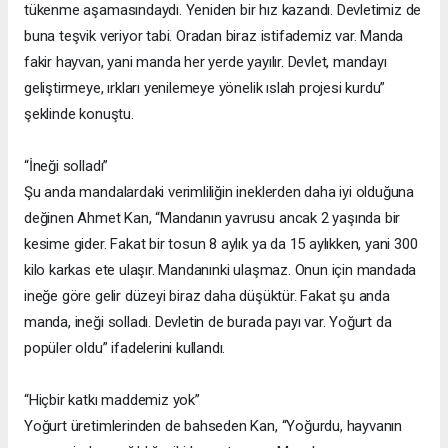
tükenme aşamasındaydı. Yeniden bir hız kazandı. Devletimiz de
buna teşvik veriyor tabi. Oradan biraz istifademiz var. Manda
fakir hayvan, yani manda her yerde yayılır. Devlet, mandayı
geliştirmeye, ırkları yenilemeye yönelik ıslah projesi kurdu”
şeklinde konuştu.
“İneği solladı”
Şu anda mandalardaki verimliliğin ineklerden daha iyi olduğuna
değinen Ahmet Kan, “Mandanın yavrusu ancak 2 yaşında bir
kesime gider. Fakat bir tosun 8 aylık ya da 15 aylıkken, yani 300
kilo karkas ete ulaşır. Mandanınki ulaşmaz. Onun için mandada
ineğe göre gelir düzeyi biraz daha düşüktür. Fakat şu anda
manda, ineği solladı. Devletin de burada payı var. Yoğurt da
popüler oldu” ifadelerini kullandı.
“Hiçbir katkı maddemiz yok”
Yoğurt üretimlerinden de bahseden Kan, “Yoğurdu, hayvanın