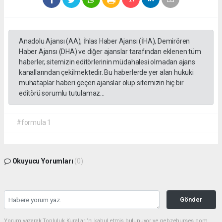
Anadolu Ajansı (AA), İhlas Haber Ajansı (İHA), Demirören
Haber Ajansı (DHA) ve diğer ajanslar tarafından eklenen tüm
haberler, sitemizin editörlerinin müdahalesi olmadan ajans
kanallarından çekilmektedir. Bu haberlerde yer alan hukuki
muhataplar haberi geçen ajanslar olup sitemizin hiç bir
editörü sorumlu tutulamaz...
#formula 1
Okuyucu Yorumları
(0)
Gönder
Yorum yazarak Topluluk Kuralları’nı kabul etmiş bulunuyor ve gebzehurses.com