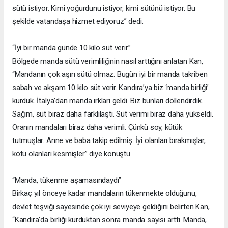
sütü istiyor. Kimi yoğurdunu istiyor, kimi sütünü istiyor. Bu
şekilde vatandaşa hizmet ediyoruz” dedi.
“İyi bir manda günde 10 kilo süt verir”
Bölgede manda sütü verimliliğinin nasıl arttığını anlatan Kan,
“Mandanın çok aşırı sütü olmaz. Bugün iyi bir manda takriben
sabah ve akşam 10 kilo süt verir. Kandıra’ya biz ‘manda birliği’
kurduk. İtalya’dan manda ırkları geldi. Biz bunları döllendirdik.
Sağım, süt biraz daha farklılaştı. Süt verimi biraz daha yükseldi.
Oranın mandaları biraz daha verimli. Çünkü soy, kütük
tutmuşlar. Anne ve baba takip edilmiş. İyi olanları bırakmışlar,
kötü olanları kesmişler” diye konuştu.
“Manda, tükenme aşamasındaydı”
Birkaç yıl önceye kadar mandaların tükenmekte olduğunu,
devlet teşviği sayesinde çok iyi seviyeye geldiğini belirten Kan,
“Kandıra’da birliği kurduktan sonra manda sayısı arttı. Manda,