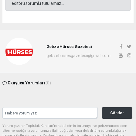
editörü sorumlu tutulamaz...
Gebze Hürses Gazetesi
gebzehursesgazetesi@gmail.com
Okuyucu Yorumları
(0)
Gönder
Yorum yazarak Topluluk Kuralları’nı kabul etmiş bulunuyor ve gebzehurses.com
sitesine yaptığınız yorumunuzla ilgili doğrudan veya dolaylı tüm sorumluluğu tek
başınıza üstleniyorsunuz. Yazılan tüm yorumlardan site yönetimi hiçbir şekilde