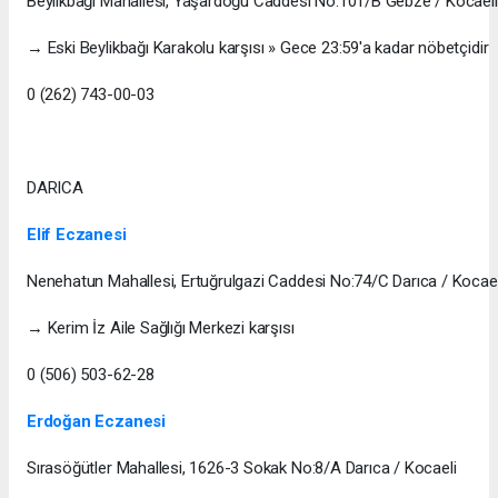
Beylikbağı Mahallesi, Yaşardoğu Caddesi No:101/B Gebze / Kocaeli
→ Eski Beylikbağı Karakolu karşısı » Gece 23:59'a kadar nöbetçidir
0 (262) 743-00-03
DARICA
Elif Eczanesi
Nenehatun Mahallesi, Ertuğrulgazi Caddesi No:74/C Darıca / Kocael
→ Kerim İz Aile Sağlığı Merkezi karşısı
0 (506) 503-62-28
Erdoğan Eczanesi
Sırasöğütler Mahallesi, 1626-3 Sokak No:8/A Darıca / Kocaeli