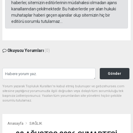
haberler, sitemizin editörlerinin müdahalesi olmadan ajans
kanallarından çekilmektedir. Bu haberlerde yer alan hukuki
muhataplar haberi geçen ajanslar olup sitemizin hiç bir
editörü sorumlu tutulamaz...
Okuyucu Yorumları
(0)
Gönder
Yorum yazarak Topluluk Kuralları’nı kabul etmiş bulunuyor ve gebzehurses.com
sitesine yaptığınız yorumunuzla ilgili doğrudan veya dolaylı tüm sorumluluğu tek
başınıza üstleniyorsunuz. Yazılan tüm yorumlardan site yönetimi hiçbir şekilde
sorumlu tutulamaz.
Anasayfa
SAĞLIK