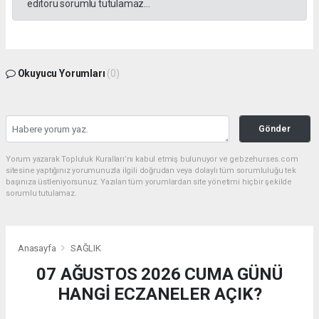
editörü sorumlu tutulamaz...
Okuyucu Yorumları
(0)
Gönder
Yorum yazarak Topluluk Kuralları’nı kabul etmiş bulunuyor ve gebzehurses.com
sitesine yaptığınız yorumunuzla ilgili doğrudan veya dolaylı tüm sorumluluğu tek
başınıza üstleniyorsunuz. Yazılan tüm yorumlardan site yönetimi hiçbir şekilde
sorumlu tutulamaz.
Anasayfa
SAĞLIK
07 AĞUSTOS 2026 CUMA GÜNÜ
HANGİ ECZANELER AÇIK?