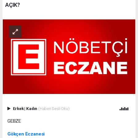
AÇIK?
Erkek
|
Kadın
(Haberi Sesli Oku)
GEBZE
Gökçen Eczanesi