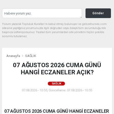
Gönder
Yorum yazarak Topluluk Kuralları’nı kabul etmiş bulunuyor ve gebzehurses.com
sitesine yaptığınız yorumunuzla ilgili doğrudan veya dolaylı tüm sorumluluğu tek
başınıza üstleniyorsunuz. Yazılan tüm yorumlardan site yönetimi hiçbir şekilde
sorumlu tutulamaz.
Anasayfa
SAĞLIK
07 AĞUSTOS 2026 CUMA GÜNÜ
HANGİ ECZANELER AÇIK?
SAĞLIK
07.08.2026 - 10:55, Güncelleme: 07.08.2026 - 10:55
07 AĞUSTOS 2026 CUMA GÜNÜ HANGİ ECZANELER