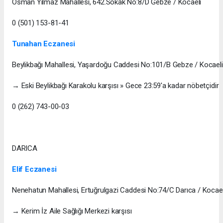
Osman Yılmaz Mahallesi, 642.Sokak No:8/D Gebze / Kocaeli
0 (501) 153-81-41
Tunahan Eczanesi
Beylikbağı Mahallesi, Yaşardoğu Caddesi No:101/B Gebze / Kocaeli
→ Eski Beylikbağı Karakolu karşısı » Gece 23:59'a kadar nöbetçidir
0 (262) 743-00-03
DARICA
Elif Eczanesi
Nenehatun Mahallesi, Ertuğrulgazi Caddesi No:74/C Darıca / Kocael
→ Kerim İz Aile Sağlığı Merkezi karşısı