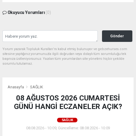
Okuyucu Yorumları
(0)
Gönder
Yorum yazarak Topluluk Kuralları’nı kabul etmiş bulunuyor ve gebzehurses.com
sitesine yaptığınız yorumunuzla ilgili doğrudan veya dolaylı tüm sorumluluğu tek
başınıza üstleniyorsunuz. Yazılan tüm yorumlardan site yönetimi hiçbir şekilde
sorumlu tutulamaz.
Anasayfa
SAĞLIK
08 AĞUSTOS 2026 CUMARTESİ
GÜNÜ HANGİ ECZANELER AÇIK?
SAĞLIK
08.08.2026 - 10:09, Güncelleme: 08.08.2026 - 10:09