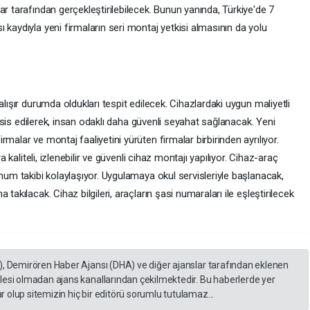
ar tarafından gerçekleştirilebilecek. Bunun yanında, Türkiye'de 7
 kaydıyla yeni firmaların seri montaj yetkisi almasının da yolu
alışır durumda oldukları tespit edilecek. Cihazlardaki uygun maliyetli
 tesis edilerek, insan odaklı daha güvenli seyahat sağlanacak. Yeni
malar ve montaj faaliyetini yürüten firmalar birbirinden ayrılıyor.
a kaliteli, izlenebilir ve güvenli cihaz montajı yapılıyor. Cihaz-araç
onum takibi kolaylaşıyor. Uygulamaya okul servisleriyle başlanacak,
takılacak. Cihaz bilgileri, araçların şasi numaraları ile eşleştirilecek
), Demirören Haber Ajansı (DHA) ve diğer ajanslar tarafından eklenen
lesi olmadan ajans kanallarından çekilmektedir. Bu haberlerde yer
 olup sitemizin hiç bir editörü sorumlu tutulamaz...