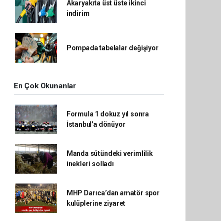
Akaryakıta üst üste ikinci
indirim
Pompada tabelalar değişiyor
En Çok Okunanlar
Formula 1 dokuz yıl sonra
İstanbul'a dönüyor
Manda sütündeki verimlilik
inekleri solladı
MHP Darıca’dan amatör spor
kulüplerine ziyaret