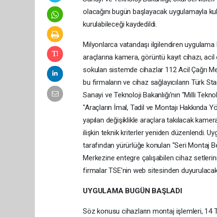
olacağını bugün başlayacak uygulamayla kull
kurulabileceği kaydedildi.
Milyonlarca vatandaşı ilgilendiren uygulama b
araçlarına kamera, görüntü kayıt cihazı, aci
sokulan sistemde cihazlar 112 Acil Çağrı Merk
bu firmaların ve cihaz sağlayıcıların Türk St
Sanayi ve Teknoloji Bakanlığı'nın "Milli Teknol
"Araçların İmal, Tadil ve Montajı Hakkında Yö
yapılan değişiklikle araçlara takılacak kamer
ilişkin teknik kriterler yeniden düzenlendi. U
tarafından yürürlüğe konulan "Seri Montaj Be
Merkezine entegre çalışabilen cihaz setleri
firmalar TSE'nin web sitesinden duyurulacak
UYGULAMA BUGÜN BAŞLADI
Söz konusu cihazların montaj işlemleri, 14 Te