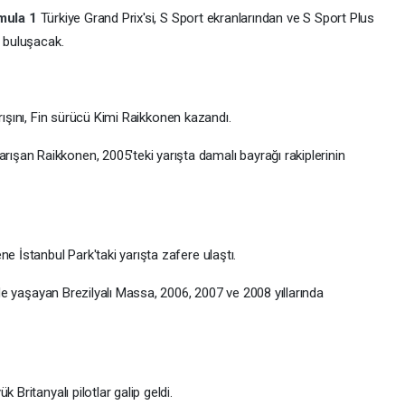
mula 1
Türkiye Grand Prix'si, S Sport ekranlarından ve S Sport Plus
e buluşacak.
rışını, Fin sürücü Kimi Raikkonen kazandı.
şan Raikkonen, 2005'teki yarışta damalı bayrağı rakiplerinin
e İstanbul Park'taki yarışta zafere ulaştı.
inde yaşayan Brezilyalı Massa, 2006, 2007 ve 2008 yıllarında
 Britanyalı pilotlar galip geldi.