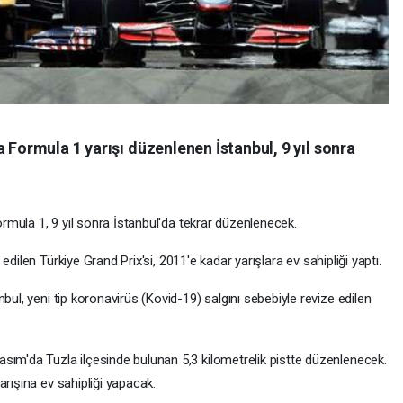
 Formula 1 yarışı düzenlenen İstanbul, 9 yıl sonra
Formula 1, 9 yıl sonra İstanbul'da tekrar düzenlenecek.
 edilen Türkiye Grand Prix'si, 2011'e kadar yarışlara ev sahipliği yaptı.
bul, yeni tip koronavirüs (Kovid-19) salgını sebebiyle revize edilen
sım'da Tuzla ilçesinde bulunan 5,3 kilometrelik pistte düzenlenecek.
arışına ev sahipliği yapacak.