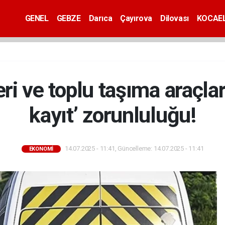
GENEL
GEBZE
Darıca
Çayırova
Dilovası
KOCAEL
eri ve toplu taşıma araçla
kayıt’ zorunluluğu!
14.07.2025 - 11:41, Güncelleme: 14.07.2025 - 11:41
EKONOMİ