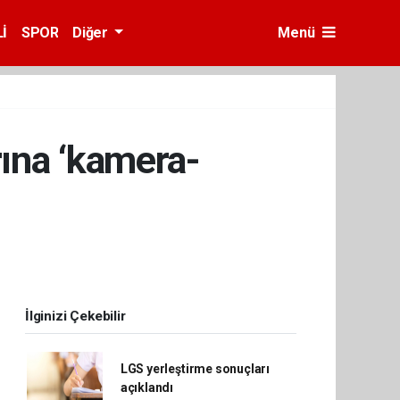
İ
SPOR
Diğer
Menü
rına ‘kamera-
İlginizi Çekebilir
LGS yerleştirme sonuçları
açıklandı