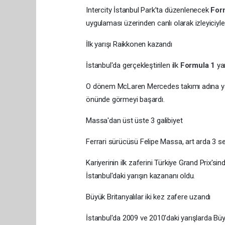
Intercity İstanbul Park’ta düzenlenecek
For
uygulaması üzerinden canlı olarak izleyiciyl
İlk yarışı Raikkonen kazandı
İstanbul'da gerçekleştirilen ilk
Formula 1
ya
O dönem McLaren Mercedes takımı adına yarı
önünde görmeyi başardı.
Massa'dan üst üste 3 galibiyet
Ferrari sürücüsü Felipe Massa, art arda 3 sen
Kariyerinin ilk zaferini Türkiye Grand Prix's
İstanbul'daki yarışın kazananı oldu.
Büyük Britanyalılar iki kez zafere uzandı
İstanbul'da 2009 ve 2010'daki yarışlarda Büyük