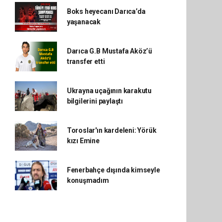
Boks heyecanı Darıca’da
yaşanacak
Darıca G.B Mustafa Aköz’ü
transfer etti
Ukrayna uçağının karakutu
bilgilerini paylaştı
Toroslar'ın kardeleni: Yörük
kızı Emine
Fenerbahçe dışında kimseyle
konuşmadım