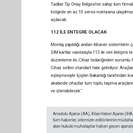
Tadilat Tip Onay Belgesi'ne sahip tüm firmal
bölgede en az 10 servis noktasına ulaşılması
açılacak.
112 İLE ENTEGRE OLACAK
Montaj yapıldığı andan itibaren sistemlerin ç
SIM kartlar vasıtasıyla 112 ile veri iletişimi
düzenleme ile; Cihaz tedariğinden sorumlu fir
Cihaz setleri standart hale getiriliyor. Araçlar
eşleşmesiyle İçişleri Bakanlığı tarafından k
akabinde cihazlar tüm toplu taşıma araçlarına 
ve izlenebilecek."
Anadolu Ajansı (AA), İhlas Haber Ajansı (İHA
tüm haberler, sitemizin editörlerinin müdaha
alan hukuki muhataplar haberi geçen ajanslar