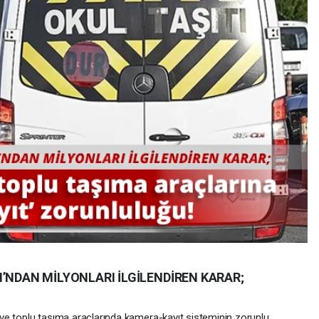
’NDAN MİLYONLARI İLGİLENDİREN KARAR;
ri ve toplu taşıma araçlarında kamera-kayıt sisteminin zorunlu