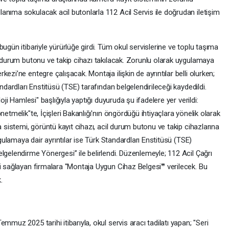
anıma sokulacak acil butonlarla 112 Acil Servis ile doğrudan iletişim
ugün itibariyle yürürlüğe girdi. Tüm okul servislerine ve toplu taşıma
l durum butonu ve takip cihazı takılacak. Zorunlu olarak uygulamaya
ezi’ne entegre çalışacak. Montaja ilişkin de ayrıntılar belli olurken;
andardları Enstitüsü (TSE) tarafından belgelendirileceği kaydedildi.
oji Hamlesi" başlığıyla yaptığı duyuruda şu ifadelere yer verildi:
netmelik"te, İçişleri Bakanlığı'nın öngördüğü ihtiyaçlara yönelik olarak
a sistemi, görüntü kayıt cihazı, acil durum butonu ve takip cihazlarına
ygulamaya dair ayrıntılar ise Türk Standardları Enstitüsü (TSE)
lgelendirme Yönergesi” ile belirlendi. Düzenlemeyle; 112 Acil Çağrı
ni sağlayan firmalara "Montaja Uygun Cihaz Belgesi❞ verilecek. Bu
.
mmuz 2025 tarihi itibarıyla, okul servis aracı tadilatı yapan; "Seri