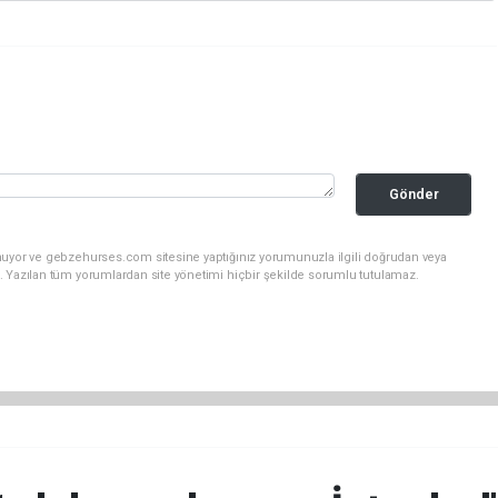
Gönder
nuyor ve gebzehurses.com sitesine yaptığınız yorumunuzla ilgili doğrudan veya
. Yazılan tüm yorumlardan site yönetimi hiçbir şekilde sorumlu tutulamaz.