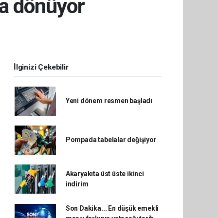
'a dönüyor
İlginizi Çekebilir
Yeni dönem resmen başladı
Pompada tabelalar değişiyor
Akaryakıta üst üste ikinci
indirim
Son Dakika... En düşük emekli