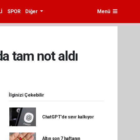
İ
SPOR
Diğer
Menü
a tam not aldı
İlginizi Çekebilir
ChatGPT’de sınır kalkıyor
Altın son 7 haftanın