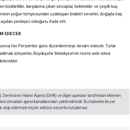
n bisikletliler, karşılarına çıkan sincaplar, kelebekler ve çeşitli kuş
şamının yoğun temposundan uzaklaşan bisiklet severler, doğayla baş
çıdan yenileyici olduğunu ifade etti.
AM EDECEK
oyunca her Perşembe günü düzenlenmeye devam edecek. Turlar
 katılmak isteyenler, Büyükşehir Belediyesi’nin resmi web sitesi
bilecekler.
), Demirören Haber Ajansı (DHA) ve diğer ajanslar tarafından eklenen
lesi olmadan ajans kanallarından çekilmektedir. Bu haberlerde yer
 olup sitemizin hiç bir editörü sorumlu tutulamaz...