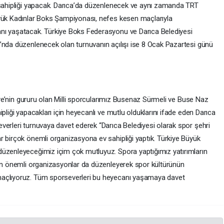
 sahipliği yapacak. Darıca’da düzenlenecek ve aynı zamanda TRT
üyük Kadınlar Boks Şampiyonası, nefes kesen maçlarıyla
nı yaşatacak. Türkiye Boks Federasyonu ve Darıca Belediyesi
’nda düzenlenecek olan turnuvanın açılışı ise 8 Ocak Pazartesi günü
kiye’nin gururu olan Milli sporcularımız Busenaz Sürmeli ve Buse Naz
pliği yapacakları için heyecanlı ve mutlu olduklarını ifade eden Darıca
verleri turnuvaya davet ederek “Darıca Belediyesi olarak spor şehri
r birçok önemli organizasyona ev sahipliği yaptık. Türkiye Büyük
düzenleyeceğimiz içim çok mutluyuz. Spora yaptığımız yatırımların
ken önemli organizasyonlar da düzenleyerek spor kültürünün
maçlıyoruz. Tüm sporseverleri bu heyecanı yaşamaya davet