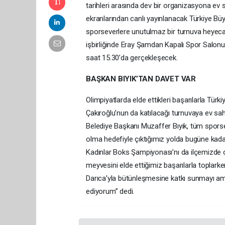
tarihleri arasında dev bir organizasyona ev
ekranlarından canlı yayınlanacak Türkiye B
sporseverlere unutulmaz bir turnuva heyeca
işbirliğinde Eray Şamdan Kapalı Spor Salonu
saat 15.30’da gerçekleşecek.
BAŞKAN BIYIK’TAN DAVET VAR
Olimpiyatlarda elde ettikleri başarılarla Tür
Çakıroğlu’nun da katılacağı turnuvaya ev sahi
Belediye Başkanı Muzaffer Bıyık, tüm sporse
olma hedefiyle çıktığımız yolda bugüne kada
Kadınlar Boks Şampiyonası’nı da ilçemizde 
meyvesini elde ettiğimiz başarılarla toplar
Darıca’yla bütünleşmesine katkı sunmayı a
ediyorum” dedi.