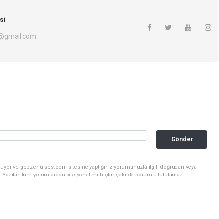
si
i@gmail.com
Gönder
nuyor ve gebzehurses.com sitesine yaptığınız yorumunuzla ilgili doğrudan veya
. Yazılan tüm yorumlardan site yönetimi hiçbir şekilde sorumlu tutulamaz.