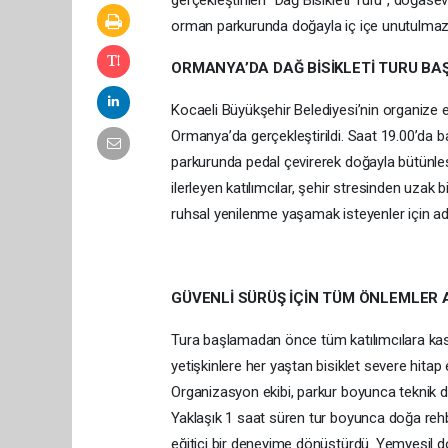
gerçekleştirilen “Dağ Bisikleti Turu”, doğasever
orman parkurunda doğayla iç içe unutulmaz 
ORMANYA’DA DAĞ BİSİKLETİ TURU BA
Kocaeli Büyükşehir Belediyesi’nin organize ett
Ormanya’da gerçekleştirildi. Saat 19.00’da baş
parkurunda pedal çevirerek doğayla bütünleş
ilerleyen katılımcılar, şehir stresinden uzak
ruhsal yenilenme yaşamak isteyenler için ade
GÜVENLİ SÜRÜŞ İÇİN TÜM ÖNLEMLER A
Tura başlamadan önce tüm katılımcılara kask v
yetişkinlere her yaştan bisiklet severe hita
Organizasyon ekibi, parkur boyunca teknik des
Yaklaşık 1 saat süren tur boyunca doğa rehber
eğitici bir deneyime dönüştürdü. Yemyeşil do