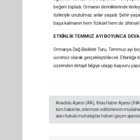
beğeni topladı. Ormanın derinliklerinde ilerleye
türleriyle unutulmaz anlar yaşadı. Şehir ya
başa kalmanın hem fiziksel hem de zihinsel a
ETKİNLİK TEMMUZ AYI BOYUNCA DEV
Ormanya Dağ Bisikleti Turu, Temmuz ayı b
ücretsiz olarak gerçekleştirilecek. Etkinliğe
üzerinden detaylı bilgiye ulaşıp başvuru yapa
Anadolu Ajansı (AA), İhlas Haber Ajansı (İHA
tüm haberler, sitemizin editörlerinin müdaha
alan hukuki muhataplar haberi geçen ajanslar