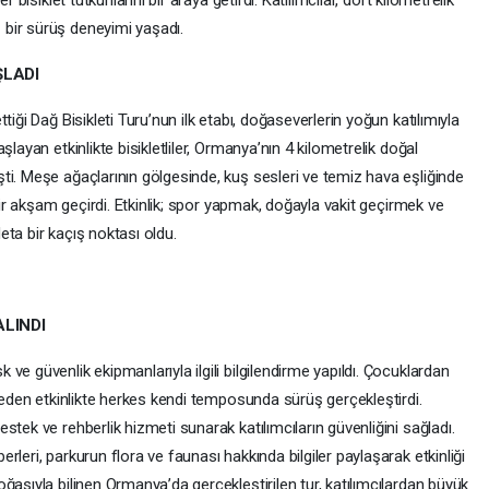
 bisiklet tutkunlarını bir araya getirdi. Katılımcılar, dört kilometrelik
bir sürüş deneyimi yaşadı.
ŞLADI
iği Dağ Bisikleti Turu’nun ilk etabı, doğaseverlerin yoğun katılımıyla
layan etkinlikte bisikletliler, Ormanya’nın 4 kilometrelik doğal
ti. Meşe ağaçlarının gölgesinde, kuş sesleri ve temiz hava eşliğinde
 bir akşam geçirdi. Etkinlik; spor yapmak, doğayla vakit geçirmek ve
ta bir kaçış noktası oldu.
LINDI
e güvenlik ekipmanlarıyla ilgili bilgilendirme yapıldı. Çocuklardan
p eden etkinlikte herkes kendi temposunda sürüş gerçekleştirdi.
tek ve rehberlik hizmeti sunarak katılımcıların güvenliğini sağladı.
leri, parkurun flora ve faunası hakkında bilgiler paylaşarak etkinliği
ğasıyla bilinen Ormanya’da gerçekleştirilen tur, katılımcılardan büyük