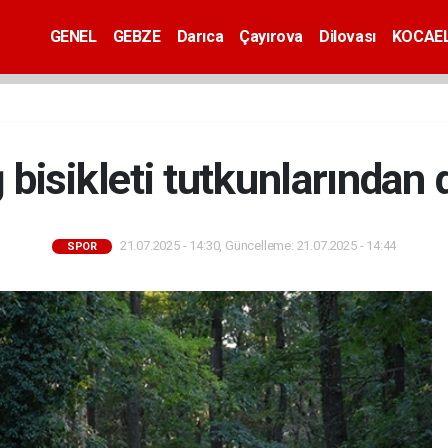
GENEL
GEBZE
Darıca
Çayırova
Dilovası
KOCAEL
bisikleti tutkunlarından d
21.07.2025 - 14:30, Güncelleme: 21.07.2025 - 14:44
SPOR