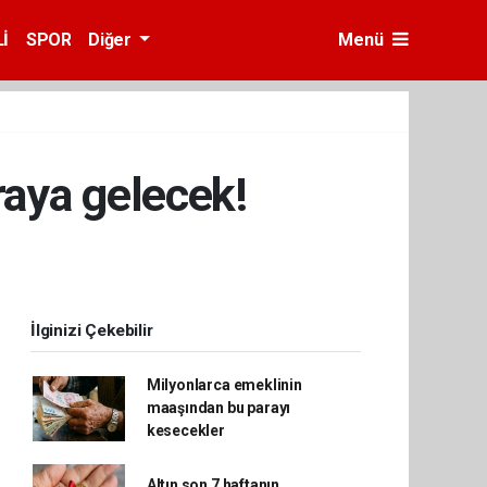
İ
SPOR
Diğer
Menü
raya gelecek!
İlginizi Çekebilir
Milyonlarca emeklinin
maaşından bu parayı
kesecekler
Altın son 7 haftanın