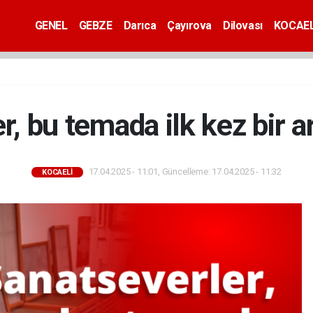
GENEL
GEBZE
Darıca
Çayırova
Dilovası
KOCAEL
r, bu temada ilk kez bir a
17.04.2025 - 11:01, Güncelleme: 17.04.2025 - 11:32
KOCAELİ