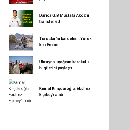
Darıca G.B Mustafa Aköz’ü
transfer etti
Toroslar'ın kardeleni: Yörük
kızı Emine
Ukrayna uçağının karakutu
bilgilerini paylaştı
Kemal Kılıçdaroğlu, Ebulfez
Elçibey'i andı