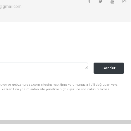
i@gmail.com
Gönder
nuyor ve gebzehurses.com sitesine yaptığınız yorumunuzla ilgili doğrudan veya
. Yazılan tüm yorumlardan site yönetimi hiçbir şekilde sorumlu tutulamaz.