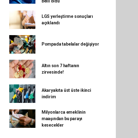
belli oldu
LGS yerleştirme sonuçları
açıklandı
Pompada tabelalar değişiyor
Altın son 7 haftanın
zirvesinde!
Akaryakıta üst üste ikinci
indirim
Milyonlarca emeklinin
maaşından bu parayı
kesecekler