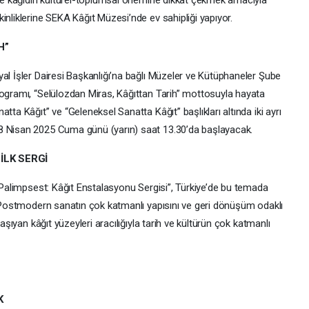
k ve kâğıdın kültürel-toplumsal önemine dikkat çekmek amacıyla
inliklerine SEKA Kâğıt Müzesi’nde ev sahipliği yapıyor.
H”
al İşler Dairesi Başkanlığı’na bağlı Müzeler ve Kütüphaneler Şube
rogramı, “Selülozdan Miras, Kâğıttan Tarih” mottosuyla hayata
tta Kâğıt” ve “Geleneksel Sanatta Kâğıt” başlıkları altında iki ayrı
8 Nisan 2025 Cuma günü (yarın) saat 13.30’da başlayacak.
İLK SERGİ
 “Palimpsest: Kâğıt Enstalasyonu Sergisi”, Türkiye’de bu temada
r. Postmodern sanatın çok katmanlı yapısını ve geri dönüşüm odaklı
taşıyan kâğıt yüzeyleri aracılığıyla tarih ve kültürün çok katmanlı
K