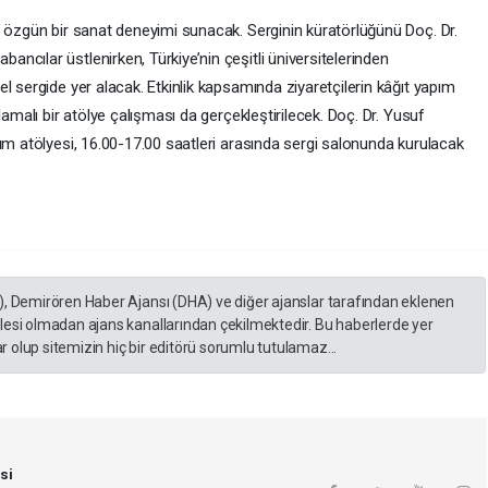
n özgün bir sanat deneyimi sunacak. Serginin küratörlüğünü Doç. Dr.
cılar üstlenirken, Türkiye’nin çeşitli üniversitelerinden
l sergide yer alacak. Etkinlik kapsamında ziyaretçilerin kâğıt yapım
lamalı bir atölye çalışması da gerçekleştirilecek. Doç. Dr. Yusuf
ım atölyesi, 16.00-17.00 saatleri arasında sergi salonunda kurulacak
), Demirören Haber Ajansı (DHA) ve diğer ajanslar tarafından eklenen
lesi olmadan ajans kanallarından çekilmektedir. Bu haberlerde yer
 olup sitemizin hiç bir editörü sorumlu tutulamaz...
si