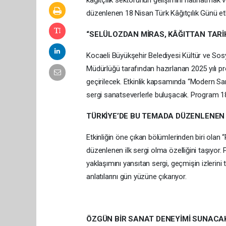
kâğıtçılık sektörünün gelişimini hatırlatma
düzenlenen 18 Nisan Türk Kâğıtçılık Günü etk
“SELÜLOZDAN MİRAS, KÂĞITTAN TARİ
Kocaeli Büyükşehir Belediyesi Kültür ve Sosy
Müdürlüğü tarafından hazırlanan 2025 yılı p
geçirilecek. Etkinlik kapsamında “Modern Sana
sergi sanatseverlerle buluşacak. Program 1
TÜRKİYE’DE BU TEMADA DÜZENLENEN 
Etkinliğin öne çıkan bölümlerinden biri olan
düzenlenen ilk sergi olma özelliğini taşıyo
yaklaşımını yansıtan sergi, geçmişin izlerini 
anlatılarını gün yüzüne çıkarıyor.
ÖZGÜN BİR SANAT DENEYİMİ SUNACA