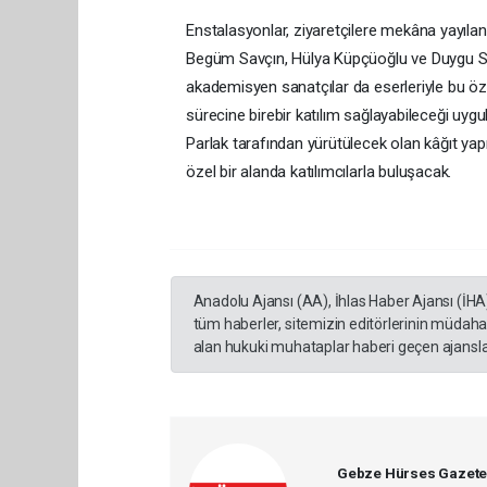
Enstalasyonlar, ziyaretçilere mekâna yayıla
Begüm Savçın, Hülya Küpçüoğlu ve Duygu Saban
akademisyen sanatçılar da eserleriyle bu öze
sürecine birebir katılım sağlayabileceği uygu
Parlak tarafından yürütülecek olan kâğıt yap
özel bir alanda katılımcılarla buluşacak.
Anadolu Ajansı (AA), İhlas Haber Ajansı (İHA
tüm haberler, sitemizin editörlerinin müdaha
alan hukuki muhataplar haberi geçen ajanslar
Gebze Hürses Gazete