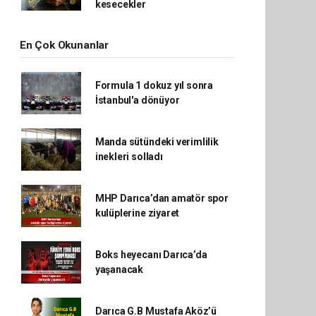
kesecekler
En Çok Okunanlar
Formula 1 dokuz yıl sonra
İstanbul'a dönüyor
Manda sütündeki verimlilik
inekleri solladı
MHP Darıca’dan amatör spor
kulüplerine ziyaret
Boks heyecanı Darıca’da
yaşanacak
Darıca G.B Mustafa Aköz’ü