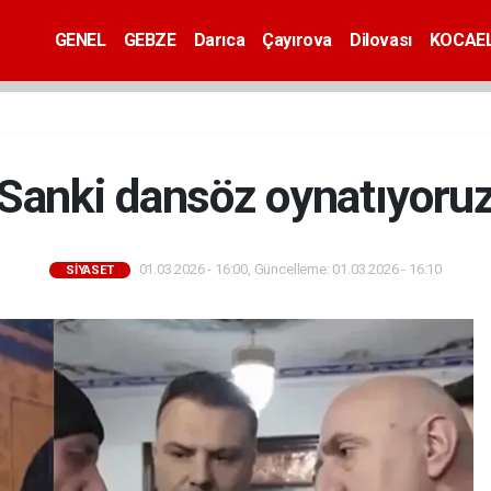
GENEL
GEBZE
Darıca
Çayırova
Dilovası
KOCAEL
Sanki dansöz oynatıyoru
01.03.2026 - 16:00, Güncelleme: 01.03.2026 - 16:10
SİYASET