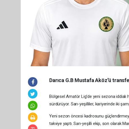
Darıca G.B Mustafa Aköz’ü transfer
Bölgesel Amatör Lig’de yeni sezona iddialı ha
sürdürüyor. Sarı-yeşilliler, kariyerinde iki 
Yeni sezon öncesi kadrosunu güçlendirmeye
takviye yaptı. Sarı-yeşilli ekip, son olarak