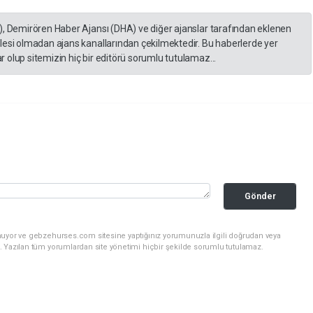
), Demirören Haber Ajansı (DHA) ve diğer ajanslar tarafından eklenen
lesi olmadan ajans kanallarından çekilmektedir. Bu haberlerde yer
 olup sitemizin hiç bir editörü sorumlu tutulamaz...
Gönder
nuyor ve gebzehurses.com sitesine yaptığınız yorumunuzla ilgili doğrudan veya
. Yazılan tüm yorumlardan site yönetimi hiçbir şekilde sorumlu tutulamaz.