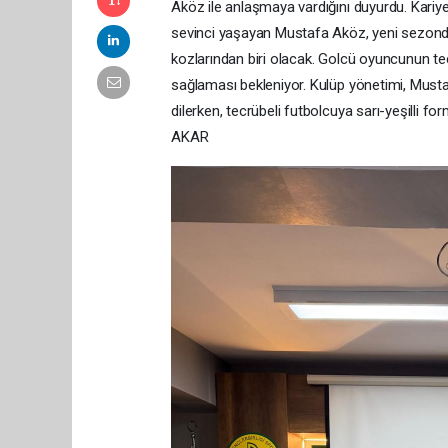
Aköz ile anlaşmaya vardığını duyurdu. Kariy
sevinci yaşayan Mustafa Aköz, yeni sezonda 
kozlarından biri olacak. Golcü oyuncunun tecr
sağlaması bekleniyor. Kulüp yönetimi, Must
dilerken, tecrübeli futbolcuya sarı-yeşilli 
AKAR