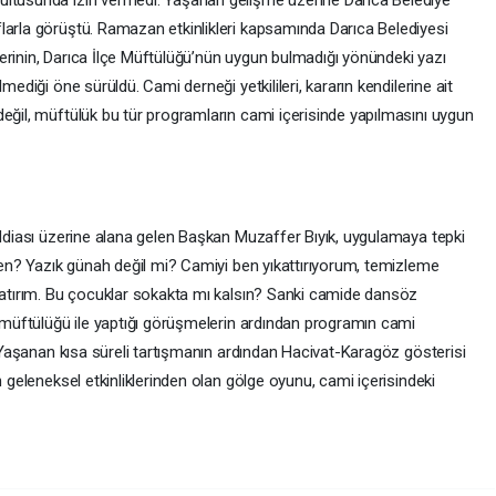
ultusunda izin vermedi. Yaşanan gelişme üzerine Darıca Belediye
larla görüştü. Ramazan etkinlikleri kapsamında Darıca Belediyesi
erinin, Darıca İlçe Müftülüğü’nün uygun bulmadığı yönündeki yazı
mediği öne sürüldü. Cami derneği yetkilileri, kararın kendilerine ait
eğil, müftülük bu tür programların cami içerisinde yapılmasını uygun
iddiası üzerine alana gelen Başkan Muzaffer Bıyık, uygulamaya tepki
iden? Yazık günah değil mi? Camiyi ben yıkattırıyorum, temizleme
ıkatırım. Bu çocuklar sokakta mı kalsın? Sanki camide dansöz
l müftülüğü ile yaptığı görüşmelerin ardından programın cami
i. Yaşanan kısa süreli tartışmanın ardından Hacivat-Karagöz gösterisi
n geleneksel etkinliklerinden olan gölge oyunu, cami içerisindeki