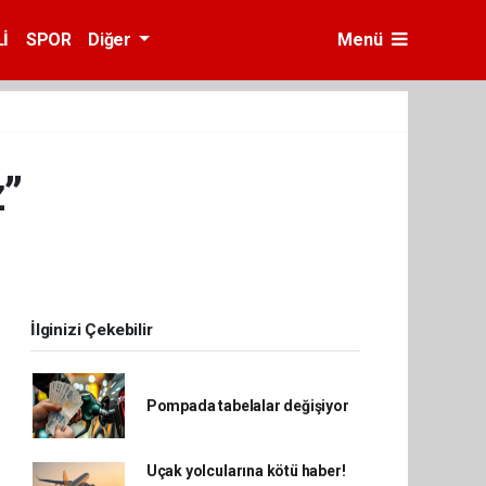
İ
SPOR
Diğer
Menü
z”
İlginizi Çekebilir
Pompada tabelalar değişiyor
Uçak yolcularına kötü haber!