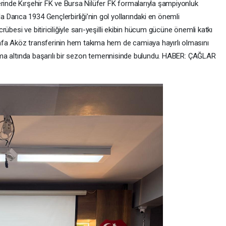
erinde Kırşehir FK ve Bursa Nilüfer FK formalarıyla şampiyonluk
Darıca 1934 Gençlerbirliği’nin gol yollarındaki en önemli
übesi ve bitiriciliğiyle sarı-yeşilli ekibin hücum gücüne önemli katkı
afa Aköz transferinin hem takıma hem de camiaya hayırlı olmasını
forma altında başarılı bir sezon temennisinde bulundu. HABER: ÇAĞLAR