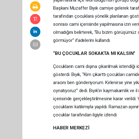
yapılmasına İlçe Müftülüğü’nün görüşü doğr
Başkanı Muzaffer Bıyık camiye gelerek taraf
tarafından çocuklara yönelik planlanan göst
sonrası cami içerisinde yapılmasına izin veril
olmadığını belirterek, “Bu bizim görüşümüz d
görmüyor” ifadelerini kullandı.
“BU ÇOCUKLAR SOKAKTA MI KALSIN”
Çocukların cami dışına çıkarılmak istendiği 
gösterdi. Bıyık, “Kim çıkarttı çocukları cam
aracını ben gönderiyorum. Kirlenirse yine y
oynatıyoruz” dedi. Bıyık’ın kaymakamlık ve i
içerisinde gerçekleştirilmesine karar verild
çocukların katılımıyla yapıldı. Ramazan ayını
çocuklar tarafından ilgiyle izlendi.
HABER MERKEZİ