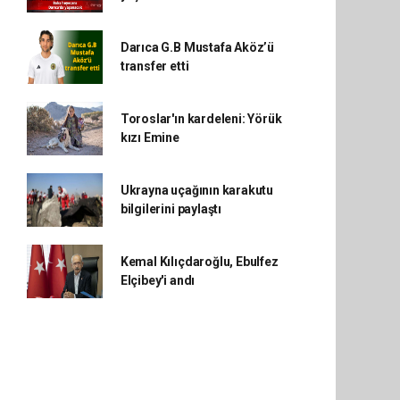
Darıca G.B Mustafa Aköz’ü
transfer etti
Toroslar'ın kardeleni: Yörük
kızı Emine
Ukrayna uçağının karakutu
bilgilerini paylaştı
Kemal Kılıçdaroğlu, Ebulfez
Elçibey'i andı