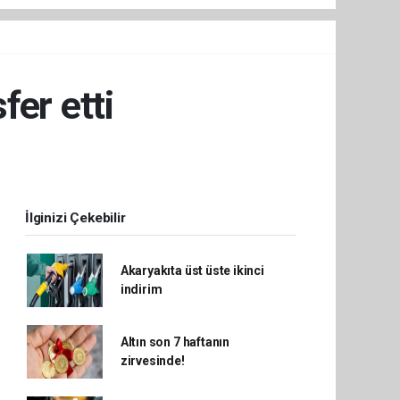
fer etti
İlginizi Çekebilir
Akaryakıta üst üste ikinci
indirim
Altın son 7 haftanın
zirvesinde!