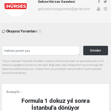
Gebze Hürses Gazetesi
gebzehursesgazetesi@gmail.com
Okuyucu Yorumları
(0)
Gönder
Yorum yazarak Topluluk Kuralları’nı kabul etmiş bulunuyor ve gebzehurses.com
sitesine yaptığınız yorumunuzla ilgili doğrudan veya dolaylı tüm sorumluluğu tek
başınıza üstleniyorsunuz. Yazılan tüm yorumlardan site yönetimi hiçbir şekilde
sorumlu tutulamaz.
Anasayfa
Formula 1 dokuz yıl sonra
İstanbul'a dönüyor