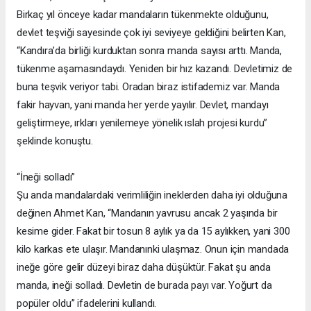
Birkaç yıl önceye kadar mandaların tükenmekte olduğunu,
devlet teşviği sayesinde çok iyi seviyeye geldiğini belirten Kan,
“Kandıra’da birliği kurduktan sonra manda sayısı arttı. Manda,
tükenme aşamasındaydı. Yeniden bir hız kazandı. Devletimiz de
buna teşvik veriyor tabi. Oradan biraz istifademiz var. Manda
fakir hayvan, yani manda her yerde yayılır. Devlet, mandayı
geliştirmeye, ırkları yenilemeye yönelik ıslah projesi kurdu”
şeklinde konuştu.
“İneği solladı”
Şu anda mandalardaki verimliliğin ineklerden daha iyi olduğuna
değinen Ahmet Kan, “Mandanın yavrusu ancak 2 yaşında bir
kesime gider. Fakat bir tosun 8 aylık ya da 15 aylıkken, yani 300
kilo karkas ete ulaşır. Mandanınki ulaşmaz. Onun için mandada
ineğe göre gelir düzeyi biraz daha düşüktür. Fakat şu anda
manda, ineği solladı. Devletin de burada payı var. Yoğurt da
popüler oldu” ifadelerini kullandı.