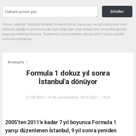
Gönder
Yorum yazarak Topluluk Kuralları’nı kabul etmiş bulunuyor ve gebzehurses.com
sitesine yaptığınız yorumunuzla ilgili doğrudan veya dolaylı tüm sorumluluğu tek
başınıza üstleniyorsunuz. Yazılan tüm yorumlardan site yönetimi hiçbir şekilde
sorumlu tutulamaz.
Anasayfa
Formula 1 dokuz yıl sonra
İstanbul'a dönüyor
27.08.2020 - 14:46, Güncelleme: 18.05.2021 - 14:34
2005'ten 2011'e kadar 7 yıl boyunca Formula 1
yarışı düzenlenen İstanbul, 9 yıl sonra yeniden