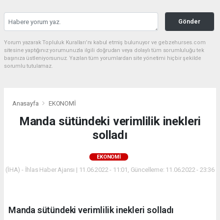
Gönder
Yorum yazarak Topluluk Kuralları’nı kabul etmiş bulunuyor ve gebzehurses.com
sitesine yaptığınız yorumunuzla ilgili doğrudan veya dolaylı tüm sorumluluğu tek
başınıza üstleniyorsunuz. Yazılan tüm yorumlardan site yönetimi hiçbir şekilde
sorumlu tutulamaz.
Anasayfa
EKONOMİ
Manda sütündeki verimlilik inekleri
solladı
EKONOMİ
(İHA) - İhlas Haber Ajansı | 11.06.2022 - 11:01, Güncelleme: 11.06.2022 - 23:36
Manda sütündeki verimlilik inekleri solladı