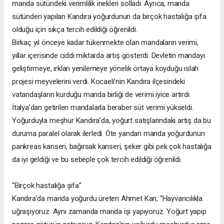
manda sütündeki verimlilik inekleri solladı. Ayrıca, manda
sütünden yapılan Kandıra yoğurdunun da birçok hastalığa şifa
olduğu için sıkça tercih edildiği öğrenildi.
Birkaç yıl önceye kadar tükenmekte olan mandaların verimi,
yıllar içerisinde ciddi miktarda artış gösterdi. Devletin mandayı
geliştirmeye, ırkları yenilemeye yönelik ortaya koyduğu ıslah
projesi meyvelerini verdi. Kocaeli’nin Kandıra ilçesindeki
vatandaşların kurduğu manda birliği de verimi iyice artırdı.
İtalya’dan getirilen mandalarla beraber süt verimi yükseldi.
Yoğurduyla meşhur Kandıra’da, yoğurt satışlarındaki artış da bu
duruma paralel olarak ilerledi. Öte yandan manda yoğurdunun
pankreas kanseri, bağırsak kanseri, şeker gibi pek çok hastalığa
da iyi geldiği ve bu sebeple çok tercih edildiği öğrenildi.
“Birçok hastalığa şifa”
Kandıra’da manda yoğurdu üreten Ahmet Kan, “Hayvancılıkla
uğraşıyoruz. Aynı zamanda manda işi yapıyoruz. Yoğurt yapıp