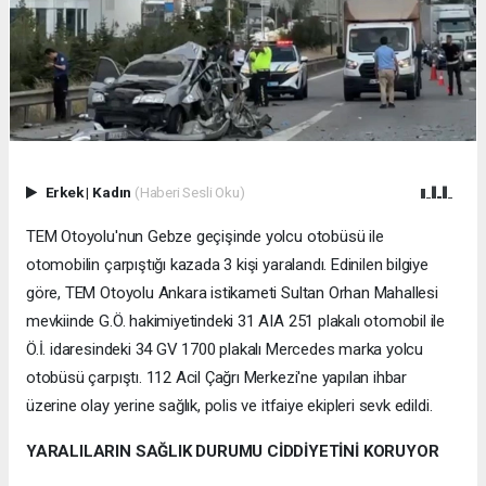
Erkek
|
Kadın
(Haberi Sesli Oku)
TEM Otoyolu'nun Gebze geçişinde yolcu otobüsü ile
otomobilin çarpıştığı kazada 3 kişi yaralandı. Edinilen bilgiye
göre, TEM Otoyolu Ankara istikameti Sultan Orhan Mahallesi
mevkiinde G.Ö. hakimiyetindeki 31 AIA 251 plakalı otomobil ile
Ö.İ. idaresindeki 34 GV 1700 plakalı Mercedes marka yolcu
otobüsü çarpıştı. 112 Acil Çağrı Merkezi'ne yapılan ihbar
üzerine olay yerine sağlık, polis ve itfaiye ekipleri sevk edildi.
YARALILARIN SAĞLIK DURUMU CİDDİYETİNİ KORUYOR