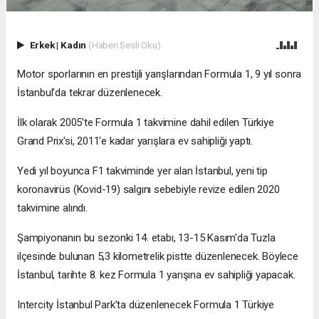
Erkek
|
Kadın
(Haberi Sesli Oku)
Motor sporlarının en prestijli yarışlarından Formula 1, 9 yıl sonra
İstanbul'da tekrar düzenlenecek.
İlk olarak 2005'te Formula 1 takvimine dahil edilen Türkiye
Grand Prix'si, 2011'e kadar yarışlara ev sahipliği yaptı.
Yedi yıl boyunca F1 takviminde yer alan İstanbul, yeni tip
koronavirüs (Kovid-19) salgını sebebiyle revize edilen 2020
takvimine alındı.
Şampiyonanın bu sezonki 14. etabı, 13-15 Kasım'da Tuzla
ilçesinde bulunan 5,3 kilometrelik pistte düzenlenecek. Böylece
İstanbul, tarihte 8. kez Formula 1 yarışına ev sahipliği yapacak.
Intercity İstanbul Park’ta düzenlenecek Formula 1 Türkiye