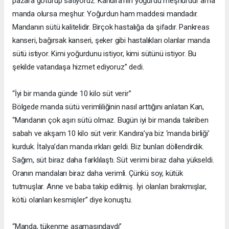
pazara götürüp satıyoruz. Kandıra’nın yoğurdu meşhurdur ama
manda olursa meşhur. Yoğurdun ham maddesi mandadır.
Mandanın sütü kalitelidir. Birçok hastalığa da şifadır. Pankreas
kanseri, bağırsak kanseri, şeker gibi hastalıkları olanlar manda
sütü istiyor. Kimi yoğurdunu istiyor, kimi sütünü istiyor. Bu
şekilde vatandaşa hizmet ediyoruz” dedi.
“İyi bir manda günde 10 kilo süt verir”
Bölgede manda sütü verimliliğinin nasıl arttığını anlatan Kan,
“Mandanın çok aşırı sütü olmaz. Bugün iyi bir manda takriben
sabah ve akşam 10 kilo süt verir. Kandıra’ya biz ‘manda birliği’
kurduk. İtalya’dan manda ırkları geldi. Biz bunları döllendirdik.
Sağım, süt biraz daha farklılaştı. Süt verimi biraz daha yükseldi.
Oranın mandaları biraz daha verimli. Çünkü soy, kütük
tutmuşlar. Anne ve baba takip edilmiş. İyi olanları bırakmışlar,
kötü olanları kesmişler” diye konuştu.
“Manda, tükenme aşamasındaydı”