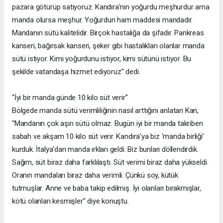
pazara götürüp satıyoruz. Kandıra’nın yoğurdu meşhurdur ama
manda olursa meşhur. Yoğurdun ham maddesi mandadır.
Mandanın sütü kalitelidir. Birçok hastalığa da şifadır. Pankreas
kanseri, bağırsak kanseri, şeker gibi hastalıkları olanlar manda
sütü istiyor. Kimi yoğurdunu istiyor, kimi sütünü istiyor. Bu
şekilde vatandaşa hizmet ediyoruz” dedi.
“İyi bir manda günde 10 kilo süt verir”
Bölgede manda sütü verimliliğinin nasıl arttığını anlatan Kan,
“Mandanın çok aşırı sütü olmaz. Bugün iyi bir manda takriben
sabah ve akşam 10 kilo süt verir. Kandıra’ya biz ‘manda birliği’
kurduk. İtalya’dan manda ırkları geldi. Biz bunları döllendirdik.
Sağım, süt biraz daha farklılaştı. Süt verimi biraz daha yükseldi.
Oranın mandaları biraz daha verimli. Çünkü soy, kütük
tutmuşlar. Anne ve baba takip edilmiş. İyi olanları bırakmışlar,
kötü olanları kesmişler” diye konuştu.