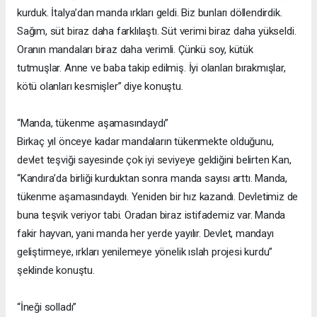
kurduk. İtalya’dan manda ırkları geldi. Biz bunları döllendirdik.
Sağım, süt biraz daha farklılaştı. Süt verimi biraz daha yükseldi.
Oranın mandaları biraz daha verimli. Çünkü soy, kütük
tutmuşlar. Anne ve baba takip edilmiş. İyi olanları bırakmışlar,
kötü olanları kesmişler” diye konuştu.
“Manda, tükenme aşamasındaydı”
Birkaç yıl önceye kadar mandaların tükenmekte olduğunu,
devlet teşviği sayesinde çok iyi seviyeye geldiğini belirten Kan,
“Kandıra’da birliği kurduktan sonra manda sayısı arttı. Manda,
tükenme aşamasındaydı. Yeniden bir hız kazandı. Devletimiz de
buna teşvik veriyor tabi. Oradan biraz istifademiz var. Manda
fakir hayvan, yani manda her yerde yayılır. Devlet, mandayı
geliştirmeye, ırkları yenilemeye yönelik ıslah projesi kurdu”
şeklinde konuştu.
“İneği solladı”