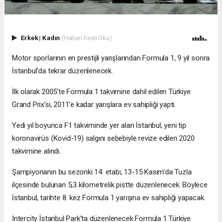
Erkek
|
Kadın
(Haberi Sesli Oku)
Motor sporlarının en prestijli yarışlarından Formula 1, 9 yıl sonra
İstanbul'da tekrar düzenlenecek.
İlk olarak 2005'te Formula 1 takvimine dahil edilen Türkiye
Grand Prix'si, 2011'e kadar yarışlara ev sahipliği yaptı.
Yedi yıl boyunca F1 takviminde yer alan İstanbul, yeni tip
koronavirüs (Kovid-19) salgını sebebiyle revize edilen 2020
takvimine alındı.
Şampiyonanın bu sezonki 14. etabı, 13-15 Kasım'da Tuzla
ilçesinde bulunan 5,3 kilometrelik pistte düzenlenecek. Böylece
İstanbul, tarihte 8. kez Formula 1 yarışına ev sahipliği yapacak.
Intercity İstanbul Park’ta düzenlenecek Formula 1 Türkiye