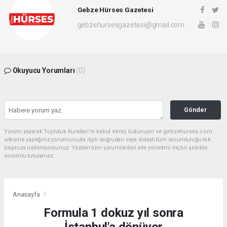
Gebze Hürses Gazetesi
gebzehursesgazetesi@gmail.com
Okuyucu Yorumları
(0)
Gönder
Yorum yazarak Topluluk Kuralları’nı kabul etmiş bulunuyor ve gebzehurses.com
sitesine yaptığınız yorumunuzla ilgili doğrudan veya dolaylı tüm sorumluluğu tek
başınıza üstleniyorsunuz. Yazılan tüm yorumlardan site yönetimi hiçbir şekilde
sorumlu tutulamaz.
Anasayfa
Formula 1 dokuz yıl sonra