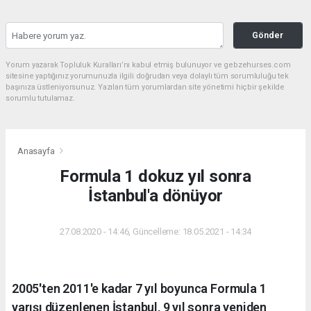
Gönder
Yorum yazarak Topluluk Kuralları’nı kabul etmiş bulunuyor ve gebzehurses.com
sitesine yaptığınız yorumunuzla ilgili doğrudan veya dolaylı tüm sorumluluğu tek
başınıza üstleniyorsunuz. Yazılan tüm yorumlardan site yönetimi hiçbir şekilde
sorumlu tutulamaz.
Anasayfa
Formula 1 dokuz yıl sonra
İstanbul'a dönüyor
27.08.2020 - 14:46, Güncelleme: 18.05.2021 - 14:34
2005'ten 2011'e kadar 7 yıl boyunca Formula 1
yarışı düzenlenen İstanbul, 9 yıl sonra yeniden