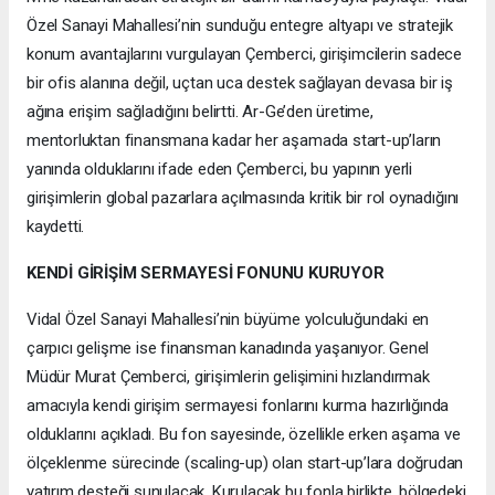
Özel Sanayi Mahallesi’nin sunduğu entegre altyapı ve stratejik
konum avantajlarını vurgulayan Çemberci, girişimcilerin sadece
bir ofis alanına değil, uçtan uca destek sağlayan devasa bir iş
ağına erişim sağladığını belirtti. Ar-Ge’den üretime,
mentorluktan finansmana kadar her aşamada start-up’ların
yanında olduklarını ifade eden Çemberci, bu yapının yerli
girişimlerin global pazarlara açılmasında kritik bir rol oynadığını
kaydetti.
KENDİ GİRİŞİM SERMAYESİ FONUNU KURUYOR
Vidal Özel Sanayi Mahallesi’nin büyüme yolculuğundaki en
çarpıcı gelişme ise finansman kanadında yaşanıyor. Genel
Müdür Murat Çemberci, girişimlerin gelişimini hızlandırmak
amacıyla kendi girişim sermayesi fonlarını kurma hazırlığında
olduklarını açıkladı. Bu fon sayesinde, özellikle erken aşama ve
ölçeklenme sürecinde (scaling-up) olan start-up’lara doğrudan
yatırım desteği sunulacak. Kurulacak bu fonla birlikte, bölgedeki