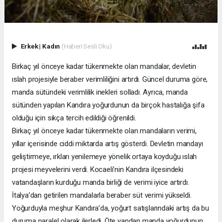
Erkek
|
Kadın
(Haberi Sesli Oku)
Birkaç yıl önceye kadar tükenmekte olan mandalar, devletin
ıslah projesiyle beraber verimliliğini artırdı. Güncel duruma göre,
manda sütündeki verimlilik inekleri solladı. Ayrıca, manda
sütünden yapılan Kandıra yoğurdunun da birçok hastalığa şifa
olduğu için sıkça tercih edildiği öğrenildi.
Birkaç yıl önceye kadar tükenmekte olan mandaların verimi,
yıllar içerisinde ciddi miktarda artış gösterdi. Devletin mandayı
geliştirmeye, ırkları yenilemeye yönelik ortaya koyduğu ıslah
projesi meyvelerini verdi. Kocaeli’nin Kandıra ilçesindeki
vatandaşların kurduğu manda birliği de verimi iyice artırdı.
İtalya’dan getirilen mandalarla beraber süt verimi yükseldi.
Yoğurduyla meşhur Kandıra’da, yoğurt satışlarındaki artış da bu
duruma paralel olarak ilerledi. Öte yandan manda yoğurdunun