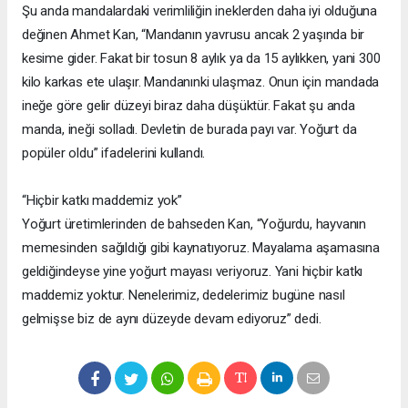
Şu anda mandalardaki verimliliğin ineklerden daha iyi olduğuna
değinen Ahmet Kan, “Mandanın yavrusu ancak 2 yaşında bir
kesime gider. Fakat bir tosun 8 aylık ya da 15 aylıkken, yani 300
kilo karkas ete ulaşır. Mandanınki ulaşmaz. Onun için mandada
ineğe göre gelir düzeyi biraz daha düşüktür. Fakat şu anda
manda, ineği solladı. Devletin de burada payı var. Yoğurt da
popüler oldu” ifadelerini kullandı.
“Hiçbir katkı maddemiz yok”
Yoğurt üretimlerinden de bahseden Kan, “Yoğurdu, hayvanın
memesinden sağıldığı gibi kaynatıyoruz. Mayalama aşamasına
geldiğindeyse yine yoğurt mayası veriyoruz. Yani hiçbir katkı
maddemiz yoktur. Nenelerimiz, dedelerimiz bugüne nasıl
gelmişse biz de aynı düzeyde devam ediyoruz” dedi.