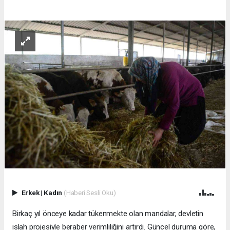
Erkek
|
Kadın
(Haberi Sesli Oku)
Birkaç yıl önceye kadar tükenmekte olan mandalar, devletin
ıslah projesiyle beraber verimliliğini artırdı. Güncel duruma göre,