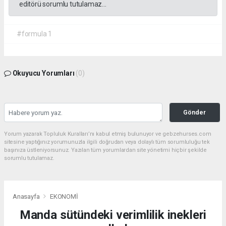
editörü sorumlu tutulamaz...
#formula 1
Okuyucu Yorumları
(0)
Gönder
Yorum yazarak Topluluk Kuralları’nı kabul etmiş bulunuyor ve gebzehurses.com
sitesine yaptığınız yorumunuzla ilgili doğrudan veya dolaylı tüm sorumluluğu tek
başınıza üstleniyorsunuz. Yazılan tüm yorumlardan site yönetimi hiçbir şekilde
sorumlu tutulamaz.
Anasayfa
EKONOMİ
Manda sütündeki verimlilik inekleri