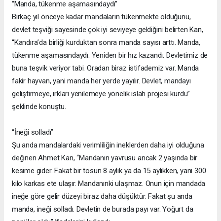
“Manda, tükenme aşamasındaydı”
Birkaç yıl önceye kadar mandaların tükenmekte olduğunu,
devlet teşviği sayesinde çok iyi seviyeye geldiğini belirten Kan,
“Kandıra’da birliği kurduktan sonra manda sayısı arttı. Manda,
tükenme aşamasındaydı. Yeniden bir hız kazandı. Devletimiz de
buna teşvik veriyor tabi. Oradan biraz istifademiz var. Manda
fakir hayvan, yani manda her yerde yayılır. Devlet, mandayı
geliştirmeye, ırkları yenilemeye yönelik ıslah projesi kurdu”
şeklinde konuştu.
“İneği solladı”
Şu anda mandalardaki verimliliğin ineklerden daha iyi olduğuna
değinen Ahmet Kan, “Mandanın yavrusu ancak 2 yaşında bir
kesime gider. Fakat bir tosun 8 aylık ya da 15 aylıkken, yani 300
kilo karkas ete ulaşır. Mandanınki ulaşmaz. Onun için mandada
ineğe göre gelir düzeyi biraz daha düşüktür. Fakat şu anda
manda, ineği solladı. Devletin de burada payı var. Yoğurt da