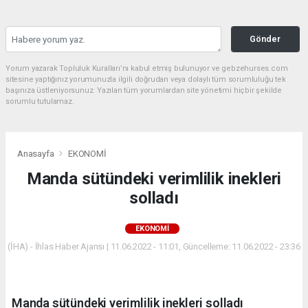
Gönder
Yorum yazarak Topluluk Kuralları’nı kabul etmiş bulunuyor ve gebzehurses.com
sitesine yaptığınız yorumunuzla ilgili doğrudan veya dolaylı tüm sorumluluğu tek
başınıza üstleniyorsunuz. Yazılan tüm yorumlardan site yönetimi hiçbir şekilde
sorumlu tutulamaz.
Anasayfa
EKONOMİ
Manda sütündeki verimlilik inekleri
solladı
EKONOMİ
(İHA) - İhlas Haber Ajansı | 11.06.2022 - 11:01, Güncelleme: 11.06.2022 - 23:36
Manda sütündeki verimlilik inekleri solladı