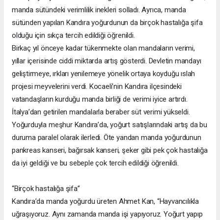
manda sütündeki verimlilik inekleri solladı. Ayrıca, manda
sütünden yapılan Kandıra yoğurdunun da birçok hastalığa şifa
olduğu için sıkça tercih edildiği öğrenildi.
Birkaç yıl önceye kadar tükenmekte olan mandaların verimi,
yıllar içerisinde ciddi miktarda artış gösterdi. Devletin mandayı
geliştirmeye, ırkları yenilemeye yönelik ortaya koyduğu ıslah
projesi meyvelerini verdi. Kocaeli’nin Kandıra ilçesindeki
vatandaşların kurduğu manda birliği de verimi iyice artırdı.
İtalya’dan getirilen mandalarla beraber süt verimi yükseldi.
Yoğurduyla meşhur Kandıra’da, yoğurt satışlarındaki artış da bu
duruma paralel olarak ilerledi. Öte yandan manda yoğurdunun
pankreas kanseri, bağırsak kanseri, şeker gibi pek çok hastalığa
da iyi geldiği ve bu sebeple çok tercih edildiği öğrenildi.
“Birçok hastalığa şifa”
Kandıra’da manda yoğurdu üreten Ahmet Kan, “Hayvancılıkla
uğraşıyoruz. Aynı zamanda manda işi yapıyoruz. Yoğurt yapıp