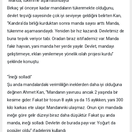
“Manda, tükenme aşamasındaydı”
Birkaç yıl önceye kadar mandaların tükenmekte olduğunu,
devlet teşviği sayesinde çok iyi seviyeye geldiğini belirten Kan,
“Kandıra’da birliği kurduktan sonra manda sayısı arttı. Manda,
tükenme aşamasındaydı. Yeniden bir hız kazandı. Devletimiz de
buna teşvik veriyor tabi. Oradan biraz istifademiz var. Manda
fakir hayvan, yani manda her yerde yayılır. Devlet, mandayı
geliştirmeye, ırkları yenilemeye yönelik ıslah projesi kurdu”
şeklinde konuştu.
“İneği solladı”
Şu anda mandalardaki verimliliğin ineklerden daha iyi olduğuna
değinen Ahmet Kan, “Mandanın yavrusu ancak 2 yaşında bir
kesime gider. Fakat bir tosun 8 aylık ya da 15 aylıkken, yani 300
kilo karkas ete ulaşır. Mandanınki ulaşmaz. Onun için mandada
ineğe göre gelir düzeyi biraz daha düşüktür. Fakat şu anda
manda, ineği solladı. Devletin de burada payı var. Yoğurt da
popüler oldu” ifadelerini kullandı.