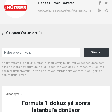
Gebze Hürses Gazetesi
gebzehursesgazetesi@gmail.com
Okuyucu Yorumları
(0)
Gönder
Yorum yazarak Topluluk Kuralları’nı kabul etmiş bulunuyor ve gebzehurses.com
sitesine yaptığınız yorumunuzla ilgili doğrudan veya dolaylı tüm sorumluluğu tek
başınıza üstleniyorsunuz. Yazılan tüm yorumlardan site yönetimi hiçbir şekilde
sorumlu tutulamaz.
Anasayfa
Formula 1 dokuz yıl sonra
İstanbul'a dönüyor