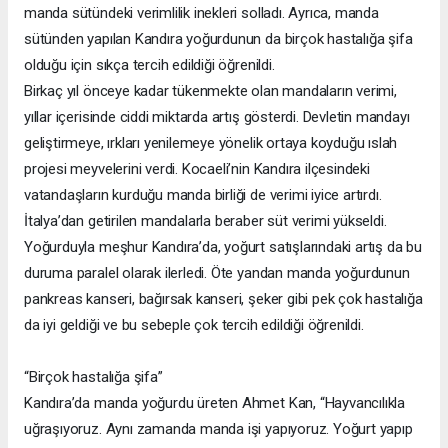
manda sütündeki verimlilik inekleri solladı. Ayrıca, manda
sütünden yapılan Kandıra yoğurdunun da birçok hastalığa şifa
olduğu için sıkça tercih edildiği öğrenildi.
Birkaç yıl önceye kadar tükenmekte olan mandaların verimi,
yıllar içerisinde ciddi miktarda artış gösterdi. Devletin mandayı
geliştirmeye, ırkları yenilemeye yönelik ortaya koyduğu ıslah
projesi meyvelerini verdi. Kocaeli’nin Kandıra ilçesindeki
vatandaşların kurduğu manda birliği de verimi iyice artırdı.
İtalya’dan getirilen mandalarla beraber süt verimi yükseldi.
Yoğurduyla meşhur Kandıra’da, yoğurt satışlarındaki artış da bu
duruma paralel olarak ilerledi. Öte yandan manda yoğurdunun
pankreas kanseri, bağırsak kanseri, şeker gibi pek çok hastalığa
da iyi geldiği ve bu sebeple çok tercih edildiği öğrenildi.
“Birçok hastalığa şifa”
Kandıra’da manda yoğurdu üreten Ahmet Kan, “Hayvancılıkla
uğraşıyoruz. Aynı zamanda manda işi yapıyoruz. Yoğurt yapıp