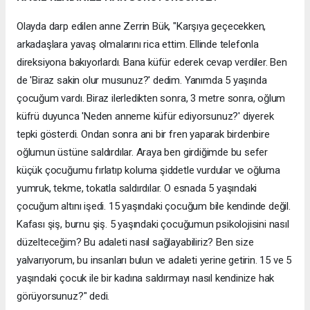
Olayda darp edilen anne Zerrin Bük, "Karşıya geçecekken,
arkadaşlara yavaş olmalarını rica ettim. Ellinde telefonla
direksiyona bakıyorlardı. Bana küfür ederek cevap verdiler. Ben
de 'Biraz sakin olur musunuz?' dedim. Yanımda 5 yaşında
çocuğum vardı. Biraz ilerledikten sonra, 3 metre sonra, oğlum
küfrü duyunca 'Neden anneme küfür ediyorsunuz?' diyerek
tepki gösterdi. Ondan sonra ani bir fren yaparak birdenbire
oğlumun üstüne saldırdılar. Araya ben girdiğimde bu sefer
küçük çocuğumu fırlatıp koluma şiddetle vurdular ve oğluma
yumruk, tekme, tokatla saldırdılar. O esnada 5 yaşındaki
çocuğum altını işedi. 15 yaşındaki çocuğum bile kendinde değil.
Kafası şiş, burnu şiş. 5 yaşındaki çocuğumun psikolojisini nasıl
düzelteceğim? Bu adaleti nasıl sağlayabiliriz? Ben size
yalvarıyorum, bu insanları bulun ve adaleti yerine getirin. 15 ve 5
yaşındaki çocuk ile bir kadına saldırmayı nasıl kendinize hak
görüyorsunuz?" dedi.