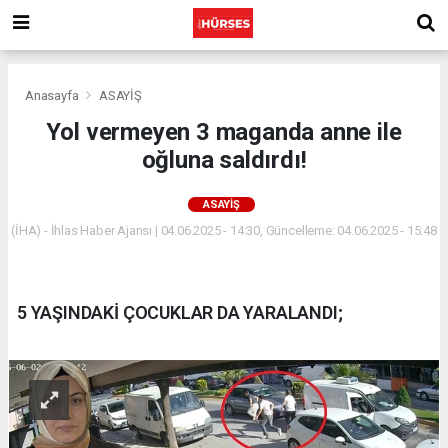
Anasayfa
ASAYİŞ
Yol vermeyen 3 maganda anne ile
oğluna saldırdı!
ASAYİŞ
(İHA) - İhlas Haber Ajansı | 04.06.2025 - 14:30, Güncelleme: 04.06.2025 - 15:48
5 YAŞINDAKİ ÇOCUKLAR DA YARALANDI;