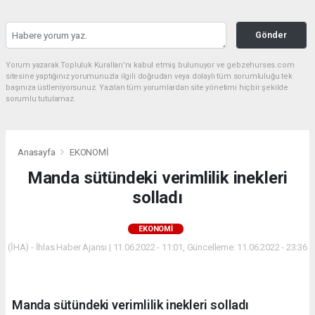
Gönder
Yorum yazarak Topluluk Kuralları’nı kabul etmiş bulunuyor ve gebzehurses.com
sitesine yaptığınız yorumunuzla ilgili doğrudan veya dolaylı tüm sorumluluğu tek
başınıza üstleniyorsunuz. Yazılan tüm yorumlardan site yönetimi hiçbir şekilde
sorumlu tutulamaz.
Anasayfa
EKONOMİ
Manda sütündeki verimlilik inekleri
solladı
EKONOMİ
(İHA) - İhlas Haber Ajansı | 11.06.2022 - 11:01, Güncelleme: 11.06.2022 - 23:36
Manda sütündeki verimlilik inekleri solladı