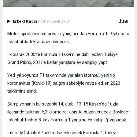
Erkek
|
Kadın
(Haberi Sesli Oku)
Motor sporlarının en prestijli yarışlarından Formula 1, 9 yıl sonra
İstanbul'da tekrar düzenlenecek.
İlk olarak 2005'te Formula 1 takvimine dahil edilen Türkiye
Grand Prix'si, 2011'e kadar yarışlara ev sahipliği yaptı.
Yedi yıl boyunca F1 takviminde yer alan İstanbul, yeni tip
koronavirüs (Kovid-19) salgını sebebiyle revize edilen 2020
takvimine alındı.
Şampiyonanın bu sezonki 14. etabı, 13-15 Kasım'da Tuzla
ilçesinde bulunan 5,3 kilometrelik pistte düzenlenecek. Böylece
İstanbul, tarihte 8. kez Formula 1 yarışına ev sahipliği yapacak.
Intercity İstanbul Park’ta düzenlenecek Formula 1 Türkiye