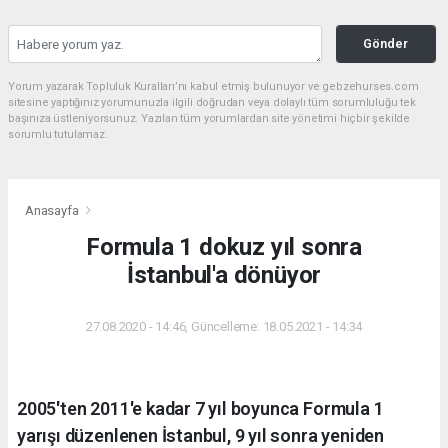
Gönder
Yorum yazarak Topluluk Kuralları’nı kabul etmiş bulunuyor ve gebzehurses.com
sitesine yaptığınız yorumunuzla ilgili doğrudan veya dolaylı tüm sorumluluğu tek
başınıza üstleniyorsunuz. Yazılan tüm yorumlardan site yönetimi hiçbir şekilde
sorumlu tutulamaz.
Anasayfa
Formula 1 dokuz yıl sonra
İstanbul'a dönüyor
27.08.2020 - 14:46, Güncelleme: 18.05.2021 - 14:34
2005'ten 2011'e kadar 7 yıl boyunca Formula 1
yarışı düzenlenen İstanbul, 9 yıl sonra yeniden