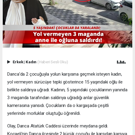
Erkek
|
Kadın
(Haberi Sesli Oku)
Darıca’da 2 çocuğuyla yolun karşısına geçmek isteyen kadın,
yol vermeyen sürücüye tepki gösterince 15 yaşındaki oğlu ile
birlikte saldırıya uğradı. Kadının, 5 yaşındaki çocuklarının yanında
3 maganda tarafından saldırıya uğradığı anlar güvenlik
kamerasına yansıdı. Çocukların da o kargaşada çeşitli
yerlerinde morluklar oluştuğu öğrenildi.
Olay, Darıca Atatürk Caddesi üzerinde meydana geldi.
Kocaeli'nin Darıca ilçesinde 2 küçük çocuğu ile karşıdan karşıya