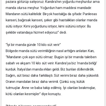
pazara götürüp satıyoruz. Kandıra’nın yoğurdu meşhurdur ama
manda olursa meşhur. Yoğurdun ham maddesi mandadır.
Mandanın sütü kalitelidir. Birçok hastalığa da şifadır. Pankreas
kanseri, bağırsak kanseri, şeker gibi hastalıkları olanlar manda
sütü istiyor. Kimi yoğurdunu istiyor, kimi sütünü istiyor. Bu
şekilde vatandaşa hizmet ediyoruz” dedi.
“İyi bir manda günde 10 kilo süt verir”
Bölgede manda sütü verimliliğinin nasıl arttığını anlatan Kan,
“Mandanın çok aşırı sütü olmaz. Bugün iyi bir manda takriben
sabah ve akşam 10 kilo süt verir. Kandıra’ya biz ‘manda birliği’
kurduk. İtalya’dan manda ırkları geldi. Biz bunları döllendirdik.
Sağım, süt biraz daha farklılaştı. Süt verimi biraz daha yükseldi.
Oranın mandaları biraz daha verimli. Çünkü soy, kütük
tutmuşlar. Anne ve baba takip edilmiş. İyi olanları bırakmışlar,
kötü olanları kesmişler” diye konuştu.