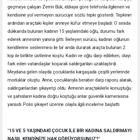
geçmeye çalışan Zerrin Bük, iddiaya göre telefonla ilgilenen ve
kendisine yol vermeyen sürücüye sözlü tepki gösterdi. Tepkinin
ardından araçtaki kişiler anneye küfür etmeye başladı. O sırada
dükkanda bulunan kadının 15 yaşlarındaki oğlu, durumu fark
ederek annesinin yanına gitti. İlerleyen sürücü, kadının oğlunun
kendilerine seslenmesi ile bir anda durarak araçta bulunan 2
kişi ile birlikte üstlerine koştu. Kadın ve oğlu darp edilirken, olayı
fark eden vatandaşlar koşarak saldırganları uzaklaştırdı.
Meydana gelen olayda çocuklarda kargaşada çeşitli yerlerinde
morluklar oluştu. Anne, çocuklarıyla beraber darp raporu alarak,
saldırganlardan şikayetçi oldu. Annenin araçtakilerle konuştuğu
ve şahısların kadına doğru koştuğu anlar güvenlik kamerasına
yansıdı. Polis şikayet üzerine olayla ilgili inceleme başlattı.
"15 VE 5 YAŞINDAKİ ÇOCUK İLE BİR KADINA SALDIRMAYI
NASIL KENDİNİZE HAK GÖRÜYORSUNUZ?"