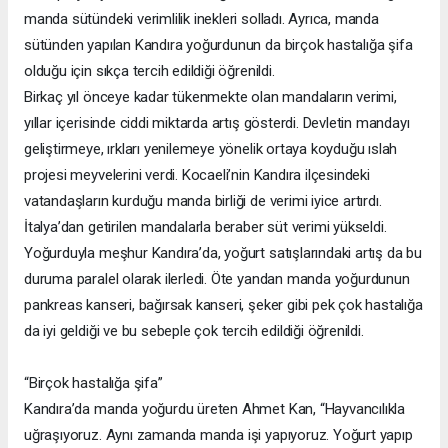
manda sütündeki verimlilik inekleri solladı. Ayrıca, manda
sütünden yapılan Kandıra yoğurdunun da birçok hastalığa şifa
olduğu için sıkça tercih edildiği öğrenildi.
Birkaç yıl önceye kadar tükenmekte olan mandaların verimi,
yıllar içerisinde ciddi miktarda artış gösterdi. Devletin mandayı
geliştirmeye, ırkları yenilemeye yönelik ortaya koyduğu ıslah
projesi meyvelerini verdi. Kocaeli’nin Kandıra ilçesindeki
vatandaşların kurduğu manda birliği de verimi iyice artırdı.
İtalya’dan getirilen mandalarla beraber süt verimi yükseldi.
Yoğurduyla meşhur Kandıra’da, yoğurt satışlarındaki artış da bu
duruma paralel olarak ilerledi. Öte yandan manda yoğurdunun
pankreas kanseri, bağırsak kanseri, şeker gibi pek çok hastalığa
da iyi geldiği ve bu sebeple çok tercih edildiği öğrenildi.
“Birçok hastalığa şifa”
Kandıra’da manda yoğurdu üreten Ahmet Kan, “Hayvancılıkla
uğraşıyoruz. Aynı zamanda manda işi yapıyoruz. Yoğurt yapıp