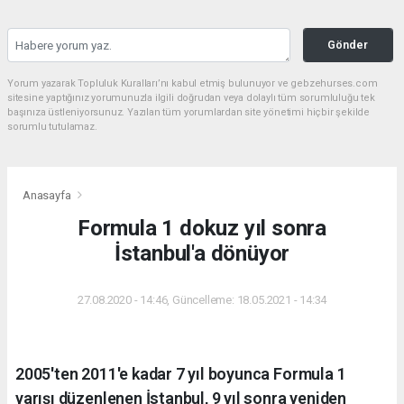
Gönder
Yorum yazarak Topluluk Kuralları’nı kabul etmiş bulunuyor ve gebzehurses.com
sitesine yaptığınız yorumunuzla ilgili doğrudan veya dolaylı tüm sorumluluğu tek
başınıza üstleniyorsunuz. Yazılan tüm yorumlardan site yönetimi hiçbir şekilde
sorumlu tutulamaz.
Anasayfa
Formula 1 dokuz yıl sonra
İstanbul'a dönüyor
27.08.2020 - 14:46, Güncelleme: 18.05.2021 - 14:34
2005'ten 2011'e kadar 7 yıl boyunca Formula 1
yarışı düzenlenen İstanbul, 9 yıl sonra yeniden