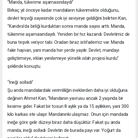
“Manda, tükenme aşamasındaydı”
Birkaç yıl önceye kadar mandaların tükenmekte olduğunu,
devlet teşviği sayesinde çok iyi seviyeye geldiğini belirten Kan,
“Kandıra’da birliği kurduktan sonra manda sayısı arttı. Manda,
tükenme aşamasındaydı. Yeniden bir hız kazandı. Devletimiz de
buna teşvik veriyor tabi. Oradan biraz istifademiz var. Manda
fakir hayvan, yani manda her yerde yayılır. Devlet, mandayı
geliştirmeye, ırkları yenilemeye yönelik ıslah projesi kurdu”
şeklinde konuştu.
“İneği solladı”
Şu anda mandalardaki verimliliğin ineklerden daha iyi olduğuna
değinen Ahmet Kan, “Mandanın yavrusu ancak 2 yaşında bir
kesime gider. Fakat bir tosun 8 aylık ya da 15 aylıkken, yani 300
kilo karkas ete ulaşır. Mandanınki ulaşmaz. Onun için mandada
ineğe göre gelir düzeyi biraz daha düşüktür. Fakat şu anda
manda, ineği solladı. Devletin de burada payı var. Yoğurt da