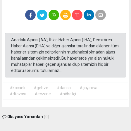
Anadolu Ajansı (AA), İhlas Haber Ajansı (İHA), Demirören
Haber Ajansı (DHA) ve diğer ajanslar tarafından eklenen tüm
haberler, sitemizin editörlerinin müdahalesi olmadan ajans
kanallarından çekilmektedir. Bu haberlerde yer alan hukuki
muhataplar haberi geçen ajanslar olup sitemizin hiç bir
editörü sorumlu tutulamaz...
#kocaeli
#gebze
#darıca
#çayırova
#dilovası
#eczane
#nöbetçi
Okuyucu Yorumları
(0)