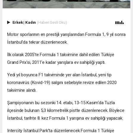
Erkek
|
Kadın
(Haberi Sesli Oku)
Motor sporlarının en prestijli yarışlarından Formula 1, 9 yıl sonra
İstanbul'da tekrar düzenlenecek.
İlk olarak 2005'te Formula 1 takvimine dahil edilen Türkiye
Grand Prix'si, 2011'e kadar yarışlara ev sahipliği yaptı.
Yedi yıl boyunca F1 takviminde yer alan İstanbul, yeni tip
koronavirüs (Kovid-19) salgını sebebiyle revize edilen 2020
takvimine alındı.
Şampiyonanın bu sezonki 14. etabı, 13-15 Kasım'da Tuzla
ilçesinde bulunan 5,3 kilometrelik pistte düzenlenecek. Böylece
İstanbul, tarihte 8. kez Formula 1 yarışına ev sahipliği yapacak.
Intercity İstanbul Park’ta düzenlenecek Formula 1 Türkiye