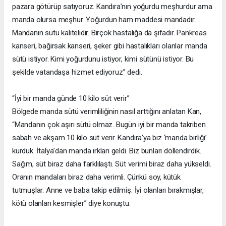
pazara götürüp satıyoruz. Kandıra’nın yoğurdu meşhurdur ama
manda olursa meşhur. Yoğurdun ham maddesi mandadır.
Mandanın sütü kalitelidir. Birçok hastalığa da şifadır. Pankreas
kanseri, bağırsak kanseri, şeker gibi hastalıkları olanlar manda
sütü istiyor. Kimi yoğurdunu istiyor, kimi sütünü istiyor. Bu
şekilde vatandaşa hizmet ediyoruz” dedi.
“İyi bir manda günde 10 kilo süt verir”
Bölgede manda sütü verimliliğinin nasıl arttığını anlatan Kan,
“Mandanın çok aşırı sütü olmaz. Bugün iyi bir manda takriben
sabah ve akşam 10 kilo süt verir. Kandıra’ya biz ‘manda birliği’
kurduk. İtalya’dan manda ırkları geldi. Biz bunları döllendirdik.
Sağım, süt biraz daha farklılaştı. Süt verimi biraz daha yükseldi.
Oranın mandaları biraz daha verimli. Çünkü soy, kütük
tutmuşlar. Anne ve baba takip edilmiş. İyi olanları bırakmışlar,
kötü olanları kesmişler” diye konuştu.