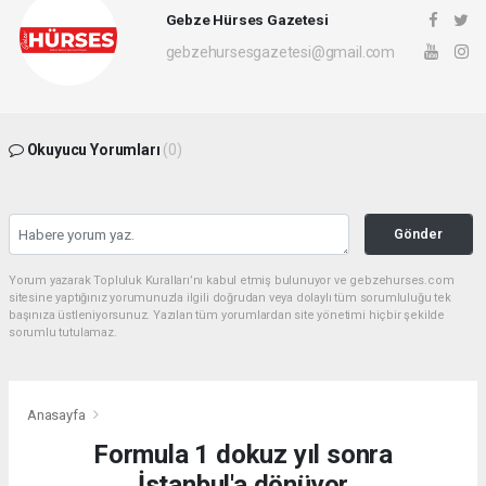
Gebze Hürses Gazetesi
gebzehursesgazetesi@gmail.com
Okuyucu Yorumları
(0)
Gönder
Yorum yazarak Topluluk Kuralları’nı kabul etmiş bulunuyor ve gebzehurses.com
sitesine yaptığınız yorumunuzla ilgili doğrudan veya dolaylı tüm sorumluluğu tek
başınıza üstleniyorsunuz. Yazılan tüm yorumlardan site yönetimi hiçbir şekilde
sorumlu tutulamaz.
Anasayfa
Formula 1 dokuz yıl sonra
İstanbul'a dönüyor