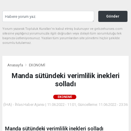
Gönder
Yorum yazarak Topluluk Kuralları’nı kabul etmiş bulunuyor ve gebzehurses.com
sitesine yaptığınız yorumunuzla ilgili doğrudan veya dolaylı tüm sorumluluğu tek
başınıza üstleniyorsunuz. Yazılan tüm yorumlardan site yönetimi hiçbir şekilde
sorumlu tutulamaz.
Anasayfa
EKONOMİ
Manda sütündeki verimlilik inekleri
solladı
EKONOMİ
(İHA) - İhlas Haber Ajansı | 11.06.2022 - 11:01, Güncelleme: 11.06.2022 - 23:36
Manda sütündeki verimlilik inekleri solladı