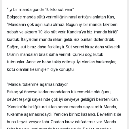
“İyi bir manda günde 10 kilo süt verir”
Bölgede manda sütü verimliliğinin nasıl arttığını anlatan Kan,
“Mandanın çok aşırı sütü olmaz. Bugün iyi bir manda takriben
sabah ve akşam 10 kilo süt verir. Kandıra’ya biz ‘manda birliği’
kurduk. İtalya’dan manda ırkları geldi. Biz bunları döllendirdik.
Sağım, süt biraz daha farklılaştı. Süt verimi biraz daha yükseldi.
Oranın mandaları biraz daha verimli. Çünkü soy, kütük
tutmuşlar. Anne ve baba takip edilmiş. İyi olanları bırakmışlar,
kötü olanları kesmişler” diye konuştu.
“Manda, tükenme aşamasındaydı”
Birkaç yıl önceye kadar mandaların tükenmekte olduğunu,
devlet teşviği sayesinde çok iyi seviyeye geldiğini belirten Kan,
“Kandıra’da birliği kurduktan sonra manda sayısı arttı. Manda,
tükenme aşamasındaydı. Yeniden bir hız kazandı. Devletimiz de
buna teşvik veriyor tabi. Oradan biraz istifademiz var. Manda