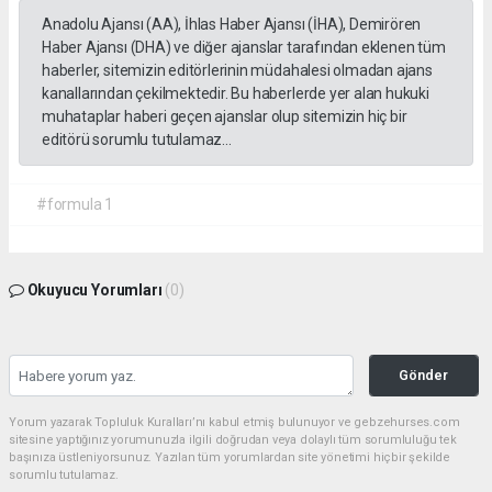
Anadolu Ajansı (AA), İhlas Haber Ajansı (İHA), Demirören
Haber Ajansı (DHA) ve diğer ajanslar tarafından eklenen tüm
haberler, sitemizin editörlerinin müdahalesi olmadan ajans
kanallarından çekilmektedir. Bu haberlerde yer alan hukuki
muhataplar haberi geçen ajanslar olup sitemizin hiç bir
editörü sorumlu tutulamaz...
#formula 1
Okuyucu Yorumları
(0)
Gönder
Yorum yazarak Topluluk Kuralları’nı kabul etmiş bulunuyor ve gebzehurses.com
sitesine yaptığınız yorumunuzla ilgili doğrudan veya dolaylı tüm sorumluluğu tek
başınıza üstleniyorsunuz. Yazılan tüm yorumlardan site yönetimi hiçbir şekilde
sorumlu tutulamaz.