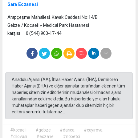
Sara Eczanesi
Arapçeşme Mahallesi, Kavak Caddesi No:14/B
Gebze / Kocaeli » Medical Park Hastanesi
karşısı 0 (544) 903-17-44
Anadolu Ajansı (AA), İhlas Haber Ajansı (İHA), Demirören
Haber Ajansı (DHA) ve diğer ajanslar tarafından eklenen tüm
haberler, sitemizin editörlerinin müdahalesi olmadan ajans
kanallarından çekilmektedir. Bu haberlerde yer alan hukuki
muhataplar haberi geçen ajanslar olup sitemizin hiç bir
editörü sorumlu tutulamaz...
#kocaeli
#gebze
#darıca
#çayırova
#dilovası
#eczane
#nöbetçi