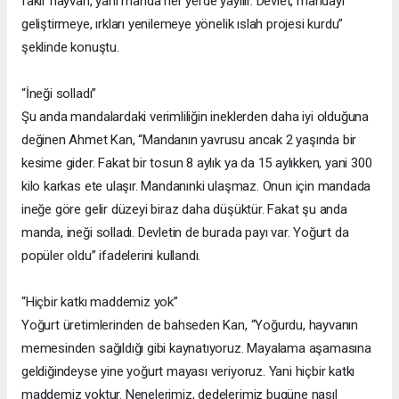
fakir hayvan, yani manda her yerde yayılır. Devlet, mandayı
geliştirmeye, ırkları yenilemeye yönelik ıslah projesi kurdu”
şeklinde konuştu.
“İneği solladı”
Şu anda mandalardaki verimliliğin ineklerden daha iyi olduğuna
değinen Ahmet Kan, “Mandanın yavrusu ancak 2 yaşında bir
kesime gider. Fakat bir tosun 8 aylık ya da 15 aylıkken, yani 300
kilo karkas ete ulaşır. Mandanınki ulaşmaz. Onun için mandada
ineğe göre gelir düzeyi biraz daha düşüktür. Fakat şu anda
manda, ineği solladı. Devletin de burada payı var. Yoğurt da
popüler oldu” ifadelerini kullandı.
“Hiçbir katkı maddemiz yok”
Yoğurt üretimlerinden de bahseden Kan, “Yoğurdu, hayvanın
memesinden sağıldığı gibi kaynatıyoruz. Mayalama aşamasına
geldiğindeyse yine yoğurt mayası veriyoruz. Yani hiçbir katkı
maddemiz yoktur. Nenelerimiz, dedelerimiz bugüne nasıl