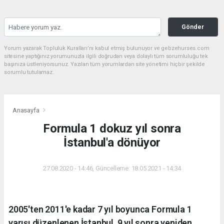
Gönder
Yorum yazarak Topluluk Kuralları’nı kabul etmiş bulunuyor ve gebzehurses.com
sitesine yaptığınız yorumunuzla ilgili doğrudan veya dolaylı tüm sorumluluğu tek
başınıza üstleniyorsunuz. Yazılan tüm yorumlardan site yönetimi hiçbir şekilde
sorumlu tutulamaz.
Anasayfa
Formula 1 dokuz yıl sonra
İstanbul'a dönüyor
27.08.2020 - 14:46, Güncelleme: 18.05.2021 - 14:34
2005'ten 2011'e kadar 7 yıl boyunca Formula 1
yarışı düzenlenen İstanbul, 9 yıl sonra yeniden