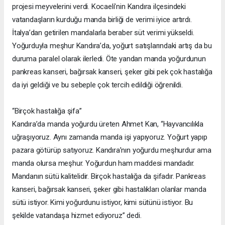
projesi meyvelerini verdi. Kocaeli’nin Kandıra ilçesindeki
vatandaşların kurduğu manda birliği de verimi iyice artırdı.
İtalya’dan getirilen mandalarla beraber süt verimi yükseldi.
Yoğurduyla meşhur Kandıra’da, yoğurt satışlarındaki artış da bu
duruma paralel olarak ilerledi. Öte yandan manda yoğurdunun
pankreas kanseri, bağırsak kanseri, şeker gibi pek çok hastalığa
da iyi geldiği ve bu sebeple çok tercih edildiği öğrenildi.
“Birçok hastalığa şifa”
Kandıra’da manda yoğurdu üreten Ahmet Kan, “Hayvancılıkla
uğraşıyoruz. Aynı zamanda manda işi yapıyoruz. Yoğurt yapıp
pazara götürüp satıyoruz. Kandıra’nın yoğurdu meşhurdur ama
manda olursa meşhur. Yoğurdun ham maddesi mandadır.
Mandanın sütü kalitelidir. Birçok hastalığa da şifadır. Pankreas
kanseri, bağırsak kanseri, şeker gibi hastalıkları olanlar manda
sütü istiyor. Kimi yoğurdunu istiyor, kimi sütünü istiyor. Bu
şekilde vatandaşa hizmet ediyoruz” dedi.