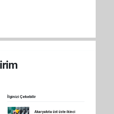
irim
İlginizi Çekebilir
Akaryakıta üst üste ikinci