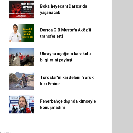
Boks heyecanı Darıca’da
yaşanacak
Darıca G.B Mustafa Aköz’ü
transfer etti
Ukrayna uçağının karakutu
bilgilerini paylaştı
Toroslar'ın kardeleni: Yörük
kızı Emine
Fenerbahçe dışında kimseyle
konuşmadım
l.com