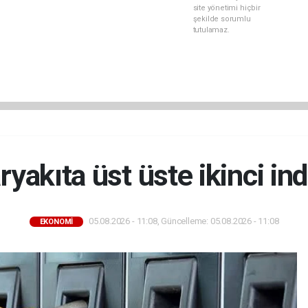
site yönetimi hiçbir
şekilde sorumlu
tutulamaz.
ryakıta üst üste ikinci ind
05.08.2026 - 11:08, Güncelleme: 05.08.2026 - 11:08
EKONOMİ