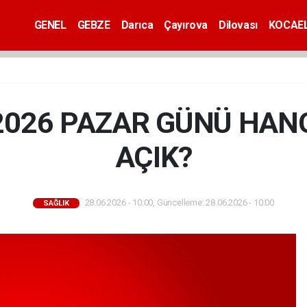
GENEL
GEBZE
Darıca
Çayırova
Dilovası
KOCAEL
2026 PAZAR GÜNÜ HAN
AÇIK?
28.06.2026 - 10:00, Güncelleme: 28.06.2026 - 10:00
SAĞLIK