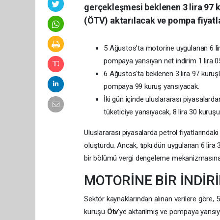
gerçekleşmesi beklenen 3 lira 97 k
(ÖTV) aktarılacak ve pompa fiyatla
5 Ağustos'ta motorine uygulanan 6 lira
pompaya yansıyan net indirim 1 lira 0
6 Ağustos'ta beklenen 3 lira 97 kuruşl
pompaya 99 kuruş yansıyacak.
İki gün içinde uluslararası piyasalard
tüketiciye yansıyacak, 8 lira 30 kuruş
Uluslararası piyasalarda petrol fiyatlarındaki 
oluşturdu. Ancak, tıpkı dün uygulanan 6 lir
bir bölümü vergi dengeleme mekanizmasına t
MOTORİNE BİR İNDİR
Sektör kaynaklarından alınan verilere göre, 
kuruşu
Ötv
'ye aktarılmış ve pompaya yansıya