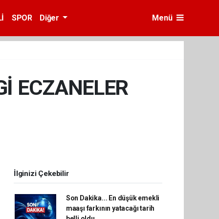
İ
SPOR
Diğer
Menü
Gİ ECZANELER
İlginizi Çekebilir
Son Dakika... En düşük emekli
maaşı farkının yatacağı tarih
belli oldu