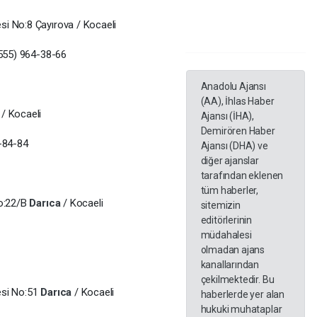
i No:8 Çayırova / Kocaeli
(555) 964-38-66
Anadolu Ajansı
(AA), İhlas Haber
/ Kocaeli
Ajansı (İHA),
Demirören Haber
4-84-84
Ajansı (DHA) ve
diğer ajanslar
tarafından eklenen
tüm haberler,
No:22/B
Darıca
/ Kocaeli
sitemizin
editörlerinin
müdahalesi
olmadan ajans
kanallarından
çekilmektedir. Bu
esi No:51
Darıca
/ Kocaeli
haberlerde yer alan
hukuki muhataplar