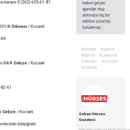
sı karşısı 0 (262) 655-61-81
haberi geçen
ajanslar olup
sitemizin hiç bir
editörü sorumlu
:101/A
Dilovası
/ Kocaeli
tutulamaz...
-84
#kocaeli
#gebze
#darıca
#çayırova
#dilovası
#eczane
No:84/A
Gebze
/ Kocaeli
#nöbetçi
8-82-61
/A
Gebze
/ Kocaeli
Gebze Hürses
Gazetesi
rkezinin bitişiğinde
gebzehursesgazetesi@gmai