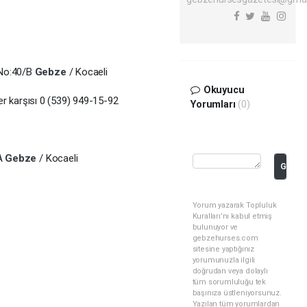
 No:40/B
Gebze
/ Kocaeli
Okuyucu
ler karşısı 0 (539) 949-15-92
Yorumları
(0)
/A
Gebze
/ Kocaeli
Gönde
Yorum yazarak Topluluk
Kuralları’nı kabul etmiş
bulunuyor ve
gebzehurses.com
sitesine yaptığınız
yorumunuzla ilgili
doğrudan veya dolaylı
tüm sorumluluğu tek
başınıza üstleniyorsunuz.
Yazılan tüm yorumlardan