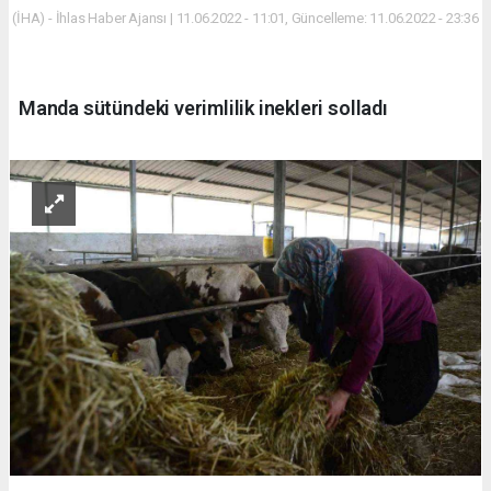
(İHA) - İhlas Haber Ajansı | 11.06.2022 - 11:01, Güncelleme: 11.06.2022 - 23:36
Manda sütündeki verimlilik inekleri solladı