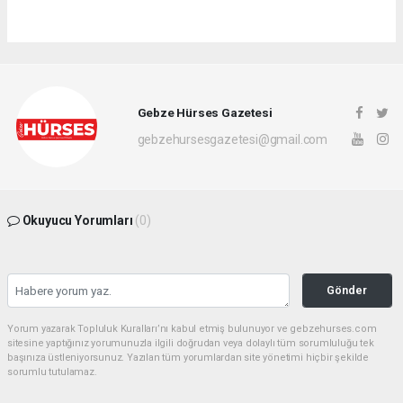
Gebze Hürses Gazetesi
gebzehursesgazetesi@gmail.com
Okuyucu Yorumları
(0)
Gönder
Yorum yazarak Topluluk Kuralları’nı kabul etmiş bulunuyor ve gebzehurses.com
sitesine yaptığınız yorumunuzla ilgili doğrudan veya dolaylı tüm sorumluluğu tek
başınıza üstleniyorsunuz. Yazılan tüm yorumlardan site yönetimi hiçbir şekilde
sorumlu tutulamaz.