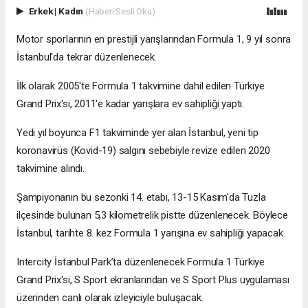
Erkek
|
Kadın
(Haberi Sesli Oku)
Motor sporlarının en prestijli yarışlarından Formula 1, 9 yıl sonra
İstanbul'da tekrar düzenlenecek.
İlk olarak 2005'te Formula 1 takvimine dahil edilen Türkiye
Grand Prix'si, 2011'e kadar yarışlara ev sahipliği yaptı.
Yedi yıl boyunca F1 takviminde yer alan İstanbul, yeni tip
koronavirüs (Kovid-19) salgını sebebiyle revize edilen 2020
takvimine alındı.
Şampiyonanın bu sezonki 14. etabı, 13-15 Kasım'da Tuzla
ilçesinde bulunan 5,3 kilometrelik pistte düzenlenecek. Böylece
İstanbul, tarihte 8. kez Formula 1 yarışına ev sahipliği yapacak.
Intercity İstanbul Park’ta düzenlenecek Formula 1 Türkiye
Grand Prix'si, S Sport ekranlarından ve S Sport Plus uygulaması
üzerinden canlı olarak izleyiciyle buluşacak.