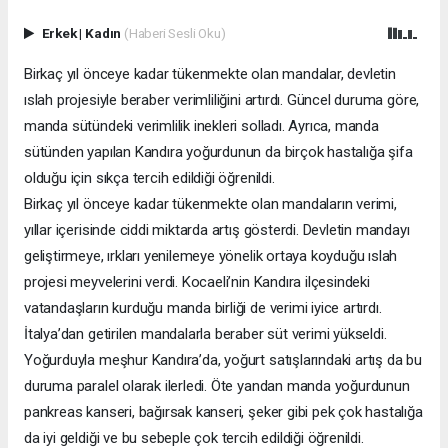
Erkek
|
Kadın
(Haberi Sesli Oku)
Birkaç yıl önceye kadar tükenmekte olan mandalar, devletin
ıslah projesiyle beraber verimliliğini artırdı. Güncel duruma göre,
manda sütündeki verimlilik inekleri solladı. Ayrıca, manda
sütünden yapılan Kandıra yoğurdunun da birçok hastalığa şifa
olduğu için sıkça tercih edildiği öğrenildi.
Birkaç yıl önceye kadar tükenmekte olan mandaların verimi,
yıllar içerisinde ciddi miktarda artış gösterdi. Devletin mandayı
geliştirmeye, ırkları yenilemeye yönelik ortaya koyduğu ıslah
projesi meyvelerini verdi. Kocaeli’nin Kandıra ilçesindeki
vatandaşların kurduğu manda birliği de verimi iyice artırdı.
İtalya’dan getirilen mandalarla beraber süt verimi yükseldi.
Yoğurduyla meşhur Kandıra’da, yoğurt satışlarındaki artış da bu
duruma paralel olarak ilerledi. Öte yandan manda yoğurdunun
pankreas kanseri, bağırsak kanseri, şeker gibi pek çok hastalığa
da iyi geldiği ve bu sebeple çok tercih edildiği öğrenildi.