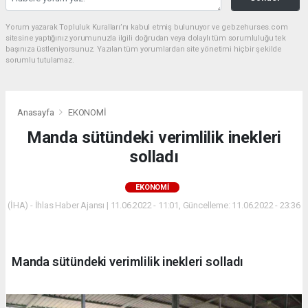
Yorum yazarak Topluluk Kuralları’nı kabul etmiş bulunuyor ve gebzehurses.com
sitesine yaptığınız yorumunuzla ilgili doğrudan veya dolaylı tüm sorumluluğu tek
başınıza üstleniyorsunuz. Yazılan tüm yorumlardan site yönetimi hiçbir şekilde
sorumlu tutulamaz.
Anasayfa
EKONOMİ
Manda sütündeki verimlilik inekleri
solladı
EKONOMİ
(İHA) - İhlas Haber Ajansı | 11.06.2022 - 11:01, Güncelleme: 11.06.2022 - 23:36
Manda sütündeki verimlilik inekleri solladı