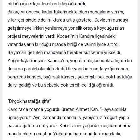
olduğu için sıkça tercih edildiği öğrenildi.
Birkaç yıl önceye kadar tükenmekte olan mandaların verimi,
yıllar içerisinde ciddi miktarda artış gösterdi. Devletin mandayı
geliştirmeye, ırkları yenilemeye yönelik ortaya koyduğu ıslah
projesi meyvelerini verdi. Kocaeli’nin Kandıra ilçesindeki
vatandaşların kurduğu manda birliği de verimi iyice artırdı.
İtalya’dan getirilen mandalarla beraber süt verimi yükseldi.
Yoğurduyla meşhur Kandıra’da, yoğurt satışlarındaki artış da bu
duruma paralel olarak ilerledi. Öte yandan manda yoğurdunun
pankreas kanseri, bağırsak kanseri, şeker gibi pek çok hastalığa
da iyi geldiği ve bu sebeple çok tercih edildiği öğrenildi.
“Birçok hastalığa şifa”
Kandıra’da manda yoğurdu üreten Ahmet Kan, “Hayvancılıkla
uğraşıyoruz. Aynı zamanda manda işi yapıyoruz. Yoğurt yapıp
pazara götürüp satıyoruz. Kandıra’nın yoğurdu meşhurdur ama
manda olursa meşhur. Yoğurdun ham maddesi mandadır.