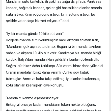
Mandanın sütü kalitelidir. Birçok hastalığa da şifadır. Pankreas
kanseri, bağırsak kanseri, şeker gibi hastalıkları olanlar manda
sütü istiyor. Kimi yoğurdunu istiyor, kimi sütünü istiyor. Bu
şekilde vatandaşa hizmet ediyoruz” dedi.
“İyi bir manda günde 10 kilo süt verir”
Bölgede manda sütü verimliliğinin nasıl arttığını anlatan Kan,
“Mandanın çok aşırı sütü olmaz. Bugün iyi bir manda takriben
sabah ve akşam 10 kilo süt verir. Kandıra’ya biz ‘manda birliği’
kurduk. İtalya’dan manda ırkları geldi. Biz bunları döllendirdik.
Sağım, süt biraz daha farklılaştı. Süt verimi biraz daha yükseldi.
Oranın mandaları biraz daha verimli. Çünkü soy, kütük
tutmuşlar. Anne ve baba takip edilmiş. İyi olanları bırakmışlar,
kötü olanları kesmişler” diye konuştu.
“Manda, tükenme aşamasındaydı”
Birkaç yıl önceye kadar mandaların tükenmekte olduğunu,
devlet teşviği sayesinde çok iyi seviyeye geldiğini belirten Kan,