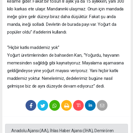
kesime gider. Fakat bir tosun 8 aylık ya da 15 aylıkken, yani 300
kilo karkas ete ulaşır. Mandanınki ulaşmaz. Onun için mandada
ineğe göre gelir düzeyi biraz daha düşüktür. Fakat şu anda
manda, ineği solladı. Devletin de burada payı var. Yoğurt da
popüler oldu” ifadelerini kullandı.
“Hiçbir katkı maddemiz yok”
Yoğurt üretimlerinden de bahseden Kan, “Yoğurdu, hayvanın
memesinden sağıldığı gibi kaynatıyoruz. Mayalama aşamasına
geldiğindeyse yine yoğurt mayası veriyoruz. Yani hiçbir katkı
maddemiz yoktur. Nenelerimiz, dedelerimiz bugüne nasıl
gelmişse biz de aynı düzeyde devam ediyoruz” dedi.
Anadolu Ajansı (AA), İhlas Haber Ajansı (İHA), Demirören