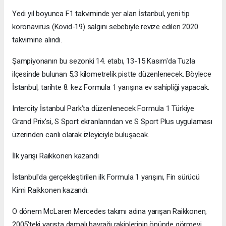
Yedi yıl boyunca F1 takviminde yer alan İstanbul, yeni tip
koronavirüs (Kovid-19) salgını sebebiyle revize edilen 2020
takvimine alındı.
Şampiyonanın bu sezonki 14. etabı, 13-15 Kasım'da Tuzla
ilçesinde bulunan 5,3 kilometrelik pistte düzenlenecek. Böylece
İstanbul, tarihte 8. kez Formula 1 yarışına ev sahipliği yapacak.
Intercity İstanbul Park’ta düzenlenecek Formula 1 Türkiye
Grand Prix'si, S Sport ekranlarından ve S Sport Plus uygulaması
üzerinden canlı olarak izleyiciyle buluşacak.
İlk yarışı Raikkonen kazandı
İstanbul'da gerçekleştirilen ilk Formula 1 yarışını, Fin sürücü
Kimi Raikkonen kazandı.
O dönem McLaren Mercedes takımı adına yarışan Raikkonen,
2005'teki yarışta damalı bayrağı rakiplerinin önünde görmeyi