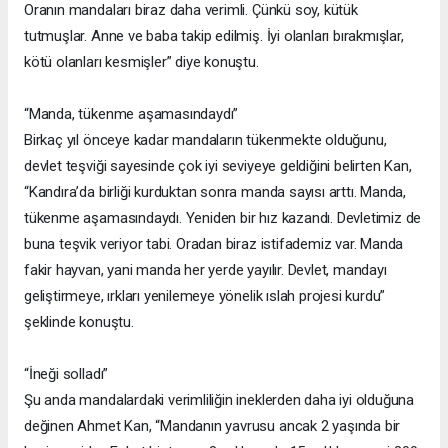
Oranın mandaları biraz daha verimli. Çünkü soy, kütük
tutmuşlar. Anne ve baba takip edilmiş. İyi olanları bırakmışlar,
kötü olanları kesmişler” diye konuştu.
“Manda, tükenme aşamasındaydı”
Birkaç yıl önceye kadar mandaların tükenmekte olduğunu,
devlet teşviği sayesinde çok iyi seviyeye geldiğini belirten Kan,
“Kandıra’da birliği kurduktan sonra manda sayısı arttı. Manda,
tükenme aşamasındaydı. Yeniden bir hız kazandı. Devletimiz de
buna teşvik veriyor tabi. Oradan biraz istifademiz var. Manda
fakir hayvan, yani manda her yerde yayılır. Devlet, mandayı
geliştirmeye, ırkları yenilemeye yönelik ıslah projesi kurdu”
şeklinde konuştu.
“İneği solladı”
Şu anda mandalardaki verimliliğin ineklerden daha iyi olduğuna
değinen Ahmet Kan, “Mandanın yavrusu ancak 2 yaşında bir