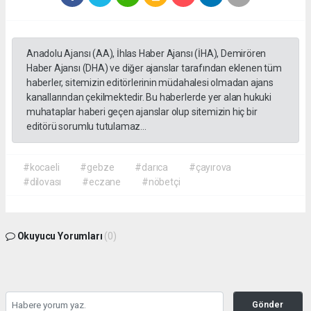
Anadolu Ajansı (AA), İhlas Haber Ajansı (İHA), Demirören
Haber Ajansı (DHA) ve diğer ajanslar tarafından eklenen tüm
haberler, sitemizin editörlerinin müdahalesi olmadan ajans
kanallarından çekilmektedir. Bu haberlerde yer alan hukuki
muhataplar haberi geçen ajanslar olup sitemizin hiç bir
editörü sorumlu tutulamaz...
#kocaeli
#gebze
#darıca
#çayırova
#dilovası
#eczane
#nöbetçi
Okuyucu Yorumları
(0)
Gönder