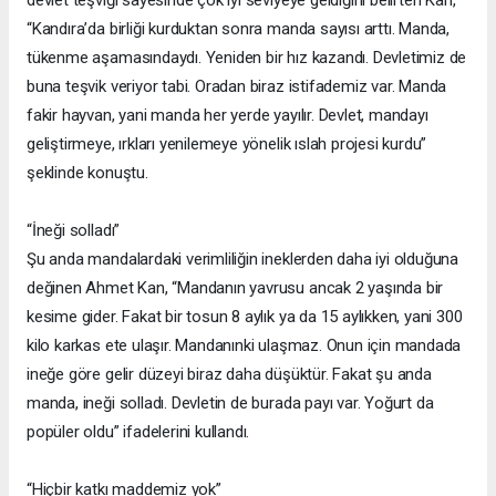
“Kandıra’da birliği kurduktan sonra manda sayısı arttı. Manda,
tükenme aşamasındaydı. Yeniden bir hız kazandı. Devletimiz de
buna teşvik veriyor tabi. Oradan biraz istifademiz var. Manda
fakir hayvan, yani manda her yerde yayılır. Devlet, mandayı
geliştirmeye, ırkları yenilemeye yönelik ıslah projesi kurdu”
şeklinde konuştu.
“İneği solladı”
Şu anda mandalardaki verimliliğin ineklerden daha iyi olduğuna
değinen Ahmet Kan, “Mandanın yavrusu ancak 2 yaşında bir
kesime gider. Fakat bir tosun 8 aylık ya da 15 aylıkken, yani 300
kilo karkas ete ulaşır. Mandanınki ulaşmaz. Onun için mandada
ineğe göre gelir düzeyi biraz daha düşüktür. Fakat şu anda
manda, ineği solladı. Devletin de burada payı var. Yoğurt da
popüler oldu” ifadelerini kullandı.
“Hiçbir katkı maddemiz yok”