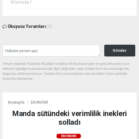
#formula 1
Okuyucu Yorumları
(0)
Gönder
Yorum yazarak Topluluk Kuralları’nı kabul etmiş bulunuyor ve gebzehurses.com
sitesine yaptığınız yorumunuzla ilgili doğrudan veya dolaylı tüm sorumluluğu tek
başınıza üstleniyorsunuz. Yazılan tüm yorumlardan site yönetimi hiçbir şekilde
sorumlu tutulamaz.
Anasayfa
EKONOMİ
Manda sütündeki verimlilik inekleri
solladı
EKONOMİ