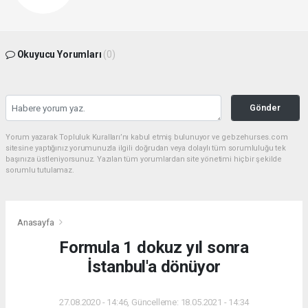
Okuyucu Yorumları
(0)
Gönder
Yorum yazarak Topluluk Kuralları’nı kabul etmiş bulunuyor ve gebzehurses.com
sitesine yaptığınız yorumunuzla ilgili doğrudan veya dolaylı tüm sorumluluğu tek
başınıza üstleniyorsunuz. Yazılan tüm yorumlardan site yönetimi hiçbir şekilde
sorumlu tutulamaz.
Anasayfa
Formula 1 dokuz yıl sonra
İstanbul'a dönüyor
27.08.2020 - 14:46, Güncelleme: 18.05.2021 - 14:34