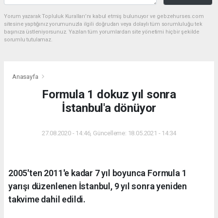
Yorum yazarak Topluluk Kuralları’nı kabul etmiş bulunuyor ve gebzehurses.com
sitesine yaptığınız yorumunuzla ilgili doğrudan veya dolaylı tüm sorumluluğu tek
başınıza üstleniyorsunuz. Yazılan tüm yorumlardan site yönetimi hiçbir şekilde
sorumlu tutulamaz.
Anasayfa
Formula 1 dokuz yıl sonra
İstanbul'a dönüyor
27.08.2020 - 14:46, Güncelleme: 18.05.2021 - 14:34
2005'ten 2011'e kadar 7 yıl boyunca Formula 1
yarışı düzenlenen İstanbul, 9 yıl sonra yeniden
takvime dahil edildi.