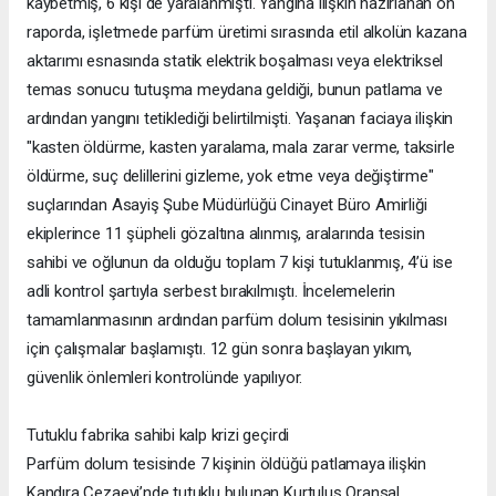
kaybetmiş, 6 kişi de yaralanmıştı. Yangına ilişkin hazırlanan ön
raporda, işletmede parfüm üretimi sırasında etil alkolün kazana
aktarımı esnasında statik elektrik boşalması veya elektriksel
temas sonucu tutuşma meydana geldiği, bunun patlama ve
ardından yangını tetiklediği belirtilmişti. Yaşanan faciaya ilişkin
"kasten öldürme, kasten yaralama, mala zarar verme, taksirle
öldürme, suç delillerini gizleme, yok etme veya değiştirme"
suçlarından Asayiş Şube Müdürlüğü Cinayet Büro Amirliği
ekiplerince 11 şüpheli gözaltına alınmış, aralarında tesisin
sahibi ve oğlunun da olduğu toplam 7 kişi tutuklanmış, 4’ü ise
adli kontrol şartıyla serbest bırakılmıştı. İncelemelerin
tamamlanmasının ardından parfüm dolum tesisinin yıkılması
için çalışmalar başlamıştı. 12 gün sonra başlayan yıkım,
güvenlik önlemleri kontrolünde yapılıyor.
Tutuklu fabrika sahibi kalp krizi geçirdi
Parfüm dolum tesisinde 7 kişinin öldüğü patlamaya ilişkin
Kandıra Cezaevi’nde tutuklu bulunan Kurtuluş Oransal,