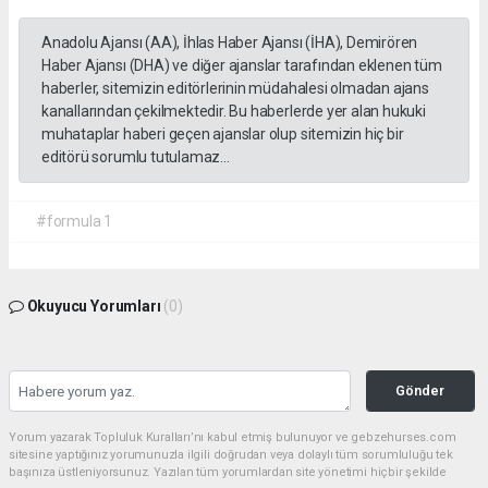
Anadolu Ajansı (AA), İhlas Haber Ajansı (İHA), Demirören
Haber Ajansı (DHA) ve diğer ajanslar tarafından eklenen tüm
haberler, sitemizin editörlerinin müdahalesi olmadan ajans
kanallarından çekilmektedir. Bu haberlerde yer alan hukuki
muhataplar haberi geçen ajanslar olup sitemizin hiç bir
editörü sorumlu tutulamaz...
#formula 1
Okuyucu Yorumları
(0)
Gönder
Yorum yazarak Topluluk Kuralları’nı kabul etmiş bulunuyor ve gebzehurses.com
sitesine yaptığınız yorumunuzla ilgili doğrudan veya dolaylı tüm sorumluluğu tek
başınıza üstleniyorsunuz. Yazılan tüm yorumlardan site yönetimi hiçbir şekilde