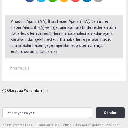
Anadolu Ajansı (AA), İhlas Haber Ajansı (İHA), Demirören
Haber Ajansı (DHA) ve diğer ajanslar tarafından eklenen tüm
haberler, sitemizin editörlerinin müdahalesi olmadan ajans
kanallarından çekilmektedir. Bu haberlerde yer alan hukuki
muhataplar haberi geçen ajanslar olup sitemizin hiç bir
editörü sorumlu tutulamaz...
#formula 1
Okuyucu Yorumları
(0)
Gönder
Yorum yazarak Topluluk Kuralları’nı kabul etmiş bulunuyor ve gebzehurses.com