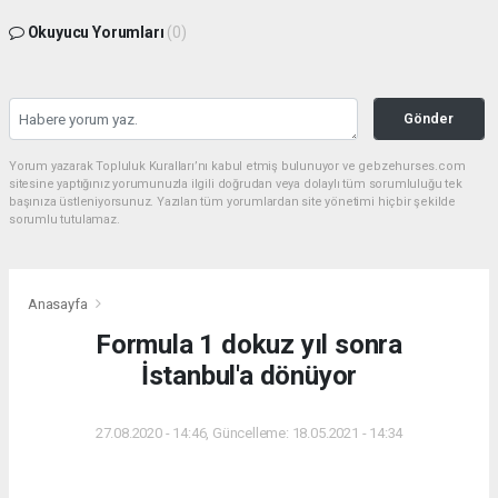
Okuyucu Yorumları
(0)
Gönder
Yorum yazarak Topluluk Kuralları’nı kabul etmiş bulunuyor ve gebzehurses.com
sitesine yaptığınız yorumunuzla ilgili doğrudan veya dolaylı tüm sorumluluğu tek
başınıza üstleniyorsunuz. Yazılan tüm yorumlardan site yönetimi hiçbir şekilde
sorumlu tutulamaz.
Anasayfa
Formula 1 dokuz yıl sonra
İstanbul'a dönüyor
27.08.2020 - 14:46, Güncelleme: 18.05.2021 - 14:34