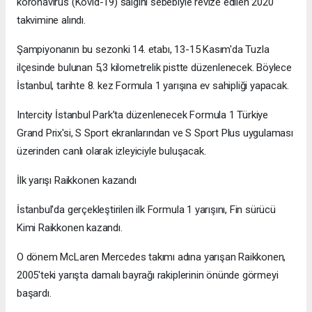
koronavirüs (Kovid-19) salgını sebebiyle revize edilen 2020
takvimine alındı.
Şampiyonanın bu sezonki 14. etabı, 13-15 Kasım'da Tuzla
ilçesinde bulunan 5,3 kilometrelik pistte düzenlenecek. Böylece
İstanbul, tarihte 8. kez Formula 1 yarışına ev sahipliği yapacak.
Intercity İstanbul Park’ta düzenlenecek Formula 1 Türkiye
Grand Prix'si, S Sport ekranlarından ve S Sport Plus uygulaması
üzerinden canlı olarak izleyiciyle buluşacak.
İlk yarışı Raikkonen kazandı
İstanbul'da gerçekleştirilen ilk Formula 1 yarışını, Fin sürücü
Kimi Raikkonen kazandı.
O dönem McLaren Mercedes takımı adına yarışan Raikkonen,
2005'teki yarışta damalı bayrağı rakiplerinin önünde görmeyi
başardı.