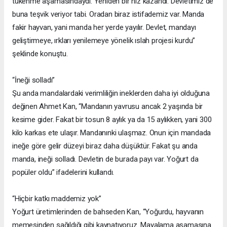
tükenme aşamasındaydı. Yeniden bir hız kazandı. Devletimiz de
buna teşvik veriyor tabi. Oradan biraz istifademiz var. Manda
fakir hayvan, yani manda her yerde yayılır. Devlet, mandayı
geliştirmeye, ırkları yenilemeye yönelik ıslah projesi kurdu”
şeklinde konuştu.
“İneği solladı”
Şu anda mandalardaki verimliliğin ineklerden daha iyi olduğuna
değinen Ahmet Kan, “Mandanın yavrusu ancak 2 yaşında bir
kesime gider. Fakat bir tosun 8 aylık ya da 15 aylıkken, yani 300
kilo karkas ete ulaşır. Mandanınki ulaşmaz. Onun için mandada
ineğe göre gelir düzeyi biraz daha düşüktür. Fakat şu anda
manda, ineği solladı. Devletin de burada payı var. Yoğurt da
popüler oldu” ifadelerini kullandı.
“Hiçbir katkı maddemiz yok”
Yoğurt üretimlerinden de bahseden Kan, “Yoğurdu, hayvanın
memesinden sağıldığı gibi kaynatıyoruz. Mayalama aşamasına