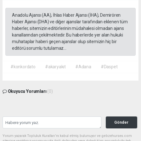
Anadolu Ajansı (AA), İhlas Haber Ajansı (İHA), Demirören
Haber Ajansı (DHA) ve diğer ajanslar tarafından eklenen tüm
haberler, sitemizin editörlerinin müdahalesi olmadan ajans
kanallarından çekilmektedir. Bu haberlerde yer alan hukuki
muhataplar haberi geçen ajanslar olup sitemizin hiç bir
editörü sorumlu tutulamaz...
#konkordato
#akaryakıt
#Adana
#Daspet
Okuyucu Yorumları
(0)
Gönder
Yorum yazarak Topluluk Kuralları’nı kabul etmiş bulunuyor ve gebzehurses.com
sitesine yaptığınız yorumunuzla ilgili doğrudan veya dolaylı tüm sorumluluğu tek