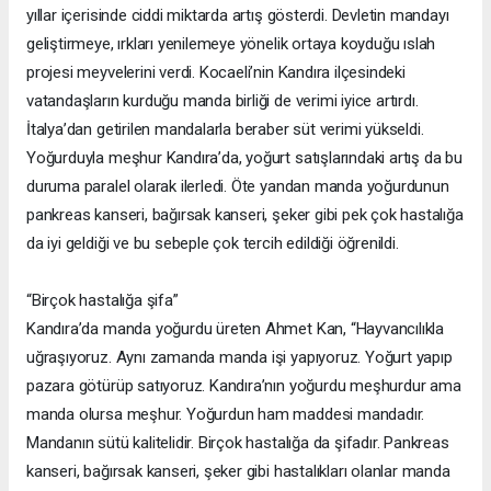
yıllar içerisinde ciddi miktarda artış gösterdi. Devletin mandayı
geliştirmeye, ırkları yenilemeye yönelik ortaya koyduğu ıslah
projesi meyvelerini verdi. Kocaeli’nin Kandıra ilçesindeki
vatandaşların kurduğu manda birliği de verimi iyice artırdı.
İtalya’dan getirilen mandalarla beraber süt verimi yükseldi.
Yoğurduyla meşhur Kandıra’da, yoğurt satışlarındaki artış da bu
duruma paralel olarak ilerledi. Öte yandan manda yoğurdunun
pankreas kanseri, bağırsak kanseri, şeker gibi pek çok hastalığa
da iyi geldiği ve bu sebeple çok tercih edildiği öğrenildi.
“Birçok hastalığa şifa”
Kandıra’da manda yoğurdu üreten Ahmet Kan, “Hayvancılıkla
uğraşıyoruz. Aynı zamanda manda işi yapıyoruz. Yoğurt yapıp
pazara götürüp satıyoruz. Kandıra’nın yoğurdu meşhurdur ama
manda olursa meşhur. Yoğurdun ham maddesi mandadır.
Mandanın sütü kalitelidir. Birçok hastalığa da şifadır. Pankreas
kanseri, bağırsak kanseri, şeker gibi hastalıkları olanlar manda