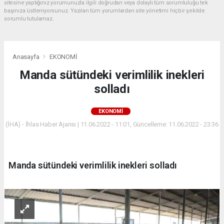
sitesine yaptığınız yorumunuzla ilgili doğrudan veya dolaylı tüm sorumluluğu tek
başınıza üstleniyorsunuz. Yazılan tüm yorumlardan site yönetimi hiçbir şekilde
sorumlu tutulamaz.
Anasayfa
EKONOMİ
Manda sütündeki verimlilik inekleri
solladı
EKONOMİ
(İHA) - İhlas Haber Ajansı | 11.06.2022 - 11:01, Güncelleme: 11.06.2022 - 23:36
Manda sütündeki verimlilik inekleri solladı