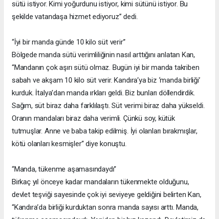
sütü istiyor. Kimi yoğurdunu istiyor, kimi sütünü istiyor. Bu
şekilde vatandaşa hizmet ediyoruz” dedi.
“İyi bir manda günde 10 kilo süt verir”
Bölgede manda sütü verimliliğinin nasıl arttığını anlatan Kan,
“Mandanın çok aşırı sütü olmaz. Bugün iyi bir manda takriben
sabah ve akşam 10 kilo süt verir. Kandıra’ya biz ‘manda birliği’
kurduk. İtalya’dan manda ırkları geldi. Biz bunları döllendirdik.
Sağım, süt biraz daha farklılaştı. Süt verimi biraz daha yükseldi.
Oranın mandaları biraz daha verimli. Çünkü soy, kütük
tutmuşlar. Anne ve baba takip edilmiş. İyi olanları bırakmışlar,
kötü olanları kesmişler” diye konuştu.
“Manda, tükenme aşamasındaydı”
Birkaç yıl önceye kadar mandaların tükenmekte olduğunu,
devlet teşviği sayesinde çok iyi seviyeye geldiğini belirten Kan,
“Kandıra’da birliği kurduktan sonra manda sayısı arttı. Manda,