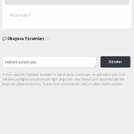
#formula 1
Okuyucu Yorumları
(0)
Gönder
Yorum yazarak Topluluk Kuralları’nı kabul etmiş bulunuyor ve gebzehurses.com
sitesine yaptığınız yorumunuzla ilgili doğrudan veya dolaylı tüm sorumluluğu tek
başınıza üstleniyorsunuz. Yazılan tüm yorumlardan site yönetimi hiçbir şekilde
sorumlu tutulamaz.
haber paketi
haber scripti
haber yazılımı
Tüm hakları saklı tutulmaktadır.Copyright 2026©