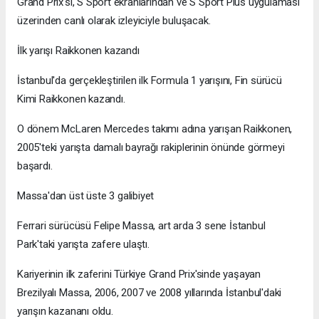
Grand Prix'si, S Sport ekranlarından ve S Sport Plus uygulaması
üzerinden canlı olarak izleyiciyle buluşacak.
İlk yarışı Raikkonen kazandı
İstanbul'da gerçekleştirilen ilk Formula 1 yarışını, Fin sürücü
Kimi Raikkonen kazandı.
O dönem McLaren Mercedes takımı adına yarışan Raikkonen,
2005'teki yarışta damalı bayrağı rakiplerinin önünde görmeyi
başardı.
Massa'dan üst üste 3 galibiyet
Ferrari sürücüsü Felipe Massa, art arda 3 sene İstanbul
Park'taki yarışta zafere ulaştı.
Kariyerinin ilk zaferini Türkiye Grand Prix'sinde yaşayan
Brezilyalı Massa, 2006, 2007 ve 2008 yıllarında İstanbul'daki
yarışın kazananı oldu.