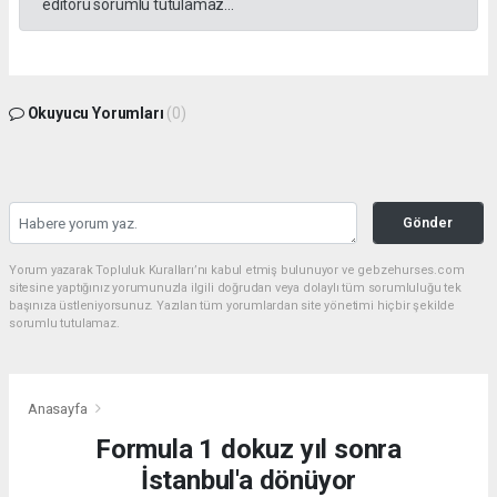
editörü sorumlu tutulamaz...
Okuyucu Yorumları
(0)
Gönder
Yorum yazarak Topluluk Kuralları’nı kabul etmiş bulunuyor ve gebzehurses.com
sitesine yaptığınız yorumunuzla ilgili doğrudan veya dolaylı tüm sorumluluğu tek
başınıza üstleniyorsunuz. Yazılan tüm yorumlardan site yönetimi hiçbir şekilde
sorumlu tutulamaz.
Anasayfa
Formula 1 dokuz yıl sonra
İstanbul'a dönüyor