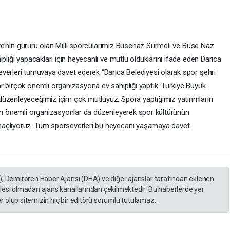
kiye’nin gururu olan Milli sporcularımız Busenaz Sürmeli ve Buse Naz
pliği yapacakları için heyecanlı ve mutlu olduklarını ifade eden Darıca
verleri turnuvaya davet ederek “Darıca Belediyesi olarak spor şehri
r birçok önemli organizasyona ev sahipliği yaptık. Türkiye Büyük
düzenleyeceğimiz içim çok mutluyuz. Spora yaptığımız yatırımların
ken önemli organizasyonlar da düzenleyerek spor kültürünün
maçlıyoruz. Tüm sporseverleri bu heyecanı yaşamaya davet
), Demirören Haber Ajansı (DHA) ve diğer ajanslar tarafından eklenen
lesi olmadan ajans kanallarından çekilmektedir. Bu haberlerde yer
 olup sitemizin hiç bir editörü sorumlu tutulamaz...