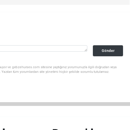
Gönder
nuyor ve gebzehurses.com sitesine yaptığınız yorumunuzla ilgili doğrudan veya
. Yazılan tüm yorumlardan site yönetimi hiçbir şekilde sorumlu tutulamaz.