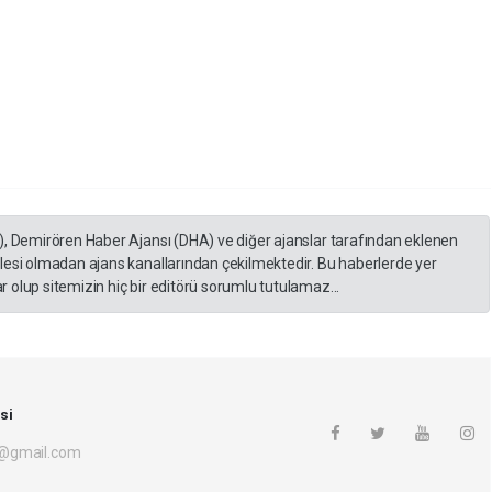
), Demirören Haber Ajansı (DHA) ve diğer ajanslar tarafından eklenen
lesi olmadan ajans kanallarından çekilmektedir. Bu haberlerde yer
 olup sitemizin hiç bir editörü sorumlu tutulamaz...
si
i@gmail.com