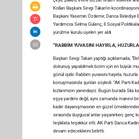
çeyiz paketi, evine bizzat teslim edilerek an
Kolları Başkanı Sevgi Takan’ın koordinasyon
Başkanı Yasemin Özdemir, Darıca Belediye Ba
Yardımcısı Selma Gülenç, İl Sosyal Politikala
yürütme kurulu üyeleri yer aldı.
“RABBİM YUVASINI HAYIRLA, HUZURLA
Başkan Sevgi Takan yaptığı açıklamada, “Birl
dokunuş yapabilmek bizim için en büyük mutlu
gönül işidir. Rabbim yuvasını hayırla, huzurl
konuşmasında şunları söyledi: “AK Parti Kadı
kızlarımızın yanındayız. Bugün burada Sıla k
eşya yardımı değil, aynı zamanda manevi bir d
kadın dayanışmasının en güzel örneklerinden 
sırasında duygusal anlar yaşanırken, genç kız 
teşkilata teşekkür etti. AK Parti Darıca Kad
devam edeceklerini belirtti.