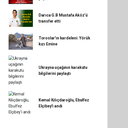
Darıca G.B Mustafa Aköz’ü
transfer etti
Toroslar'ın kardeleni: Yörük
kızı Emine
Ukrayna uçağının karakutu
bilgilerini paylaştı
Kemal Kılıçdaroğlu, Ebulfez
Elçibey'i andı