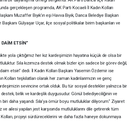
lamlı bir dayanışma örneği sergilendi. AK Parti Darıca İlçe Kadın
unda gerçekleşen programda, AK Parti Kocaeli İl Kadın Kolları
şkanı Muzaffer Bıyık’ın eşi Havva Bıyık, Darıca Belediye Başkan
r Başkanı Gülyaşar Uçar, ilçe sosyal politikalar birim başkanları ve
 DAİM ETSİN”
ikte yola çıktığımız her kız kardeşimizin hayatına küçük de olsa bir
luktur. Sıla kızımıza destek olmak bizler için sadece bir görev değil,
a daim etsin” dedi. İl Kadın Kolları Başkanı Yasemin Özdemir ise
n Kolları teşkilatları olarak her zaman kadınlarımızın ve genç
ardeşimizin sevincine ortak olduk. Bu tür sosyal destekler yalnızca bir
estek, birlik ve kardeşlik duygusudur. Gönül belediyeciliğinin ve
biri daha yaşandı. Sıla’ya ömür boyu mutluluklar diliyorum.” Ziyaret
ve ailesi yapılan jest karşısında mutluluklarını dile getirerek tüm
ın Kolları, projeyi sürdüreceklerini ve daha fazla haneye dokunmaya