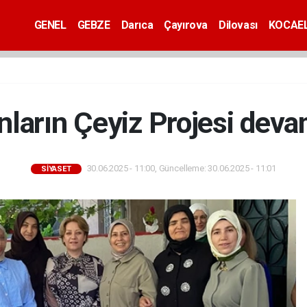
GENEL
GEBZE
Darıca
Çayırova
Dilovası
KOCAEL
nların Çeyiz Projesi deva
30.06.2025 - 11:00, Güncelleme: 30.06.2025 - 11:01
SİYASET