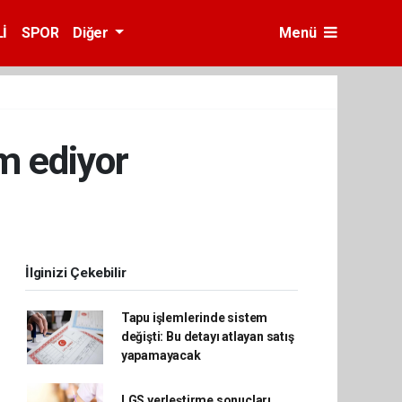
İ
SPOR
Diğer
Menü
m ediyor
İlginizi Çekebilir
Tapu işlemlerinde sistem
değişti: Bu detayı atlayan satış
yapamayacak
LGS yerleştirme sonuçları