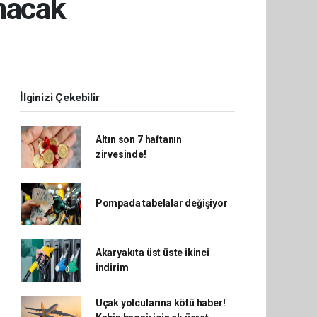
nacak
İlginizi Çekebilir
Altın son 7 haftanın
zirvesinde!
Pompada tabelalar değişiyor
Akaryakıta üst üste ikinci
indirim
Uçak yolcularına kötü haber!