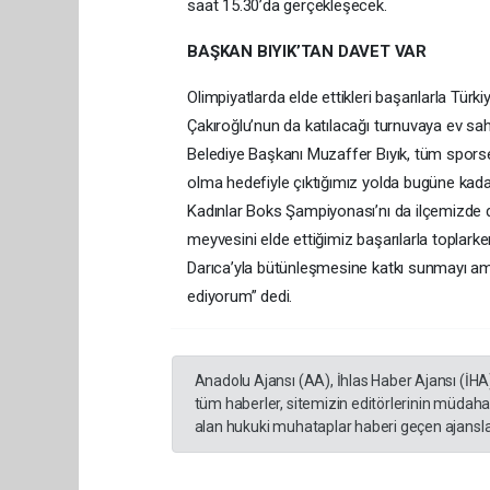
saat 15.30’da gerçekleşecek.
BAŞKAN BIYIK’TAN DAVET VAR
Olimpiyatlarda elde ettikleri başarılarla Tür
Çakıroğlu’nun da katılacağı turnuvaya ev sahi
Belediye Başkanı Muzaffer Bıyık, tüm sporse
olma hedefiyle çıktığımız yolda bugüne kada
Kadınlar Boks Şampiyonası’nı da ilçemizde 
meyvesini elde ettiğimiz başarılarla toplar
Darıca’yla bütünleşmesine katkı sunmayı a
ediyorum” dedi.
Anadolu Ajansı (AA), İhlas Haber Ajansı (İHA
tüm haberler, sitemizin editörlerinin müdaha
alan hukuki muhataplar haberi geçen ajanslar