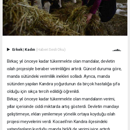
Erkek
|
Kadın
(Haberi Sesli Oku)
Birkaç yıl önceye kadar tükenmekte olan mandalar, devletin
ıslah projesiyle beraber verimliliğini artırdı. Güncel duruma göre,
manda sütündeki verimlilik inekleri solladı. Ayrıca, manda
sütünden yapılan Kandıra yoğurdunun da birçok hastalığa şifa
olduğu için sıkça tercih edildiği öğrenildi.
Birkaç yıl önceye kadar tükenmekte olan mandaların verimi,
yıllar içerisinde ciddi miktarda artış gösterdi. Devletin mandayı
geliştirmeye, ırkları yenilemeye yönelik ortaya koyduğu ıslah
projesi meyvelerini verdi. Kocaeli’nin Kandıra ilçesindeki
vatandaşların kurduğu manda birliği de verimi iyice artırdı.