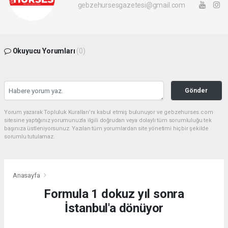
gebzehursesgazetesi@gmail.com
Okuyucu Yorumları
(0)
Gönder
Yorum yazarak Topluluk Kuralları’nı kabul etmiş bulunuyor ve gebzehurses.com
sitesine yaptığınız yorumunuzla ilgili doğrudan veya dolaylı tüm sorumluluğu tek
başınıza üstleniyorsunuz. Yazılan tüm yorumlardan site yönetimi hiçbir şekilde
sorumlu tutulamaz.
Anasayfa
Formula 1 dokuz yıl sonra
İstanbul'a dönüyor