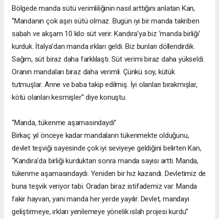
Bölgede manda sütü verimliliğinin nasıl arttığını anlatan Kan,
“Mandanın çok aşırı sütü olmaz. Bugün iyi bir manda takriben
sabah ve akşam 10 kilo süt verir. Kandıra’ya biz ‘manda birliği’
kurduk. İtalya’dan manda ırkları geldi. Biz bunları döllendirdik.
Sağım, süt biraz daha farklılaştı. Süt verimi biraz daha yükseldi.
Oranın mandaları biraz daha verimli. Çünkü soy, kütük
tutmuşlar. Anne ve baba takip edilmiş. İyi olanları bırakmışlar,
kötü olanları kesmişler” diye konuştu.
“Manda, tükenme aşamasındaydı”
Birkaç yıl önceye kadar mandaların tükenmekte olduğunu,
devlet teşviği sayesinde çok iyi seviyeye geldiğini belirten Kan,
“Kandıra’da birliği kurduktan sonra manda sayısı arttı. Manda,
tükenme aşamasındaydı. Yeniden bir hız kazandı. Devletimiz de
buna teşvik veriyor tabi. Oradan biraz istifademiz var. Manda
fakir hayvan, yani manda her yerde yayılır. Devlet, mandayı
geliştirmeye, ırkları yenilemeye yönelik ıslah projesi kurdu”