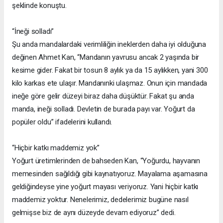
şeklinde konuştu.
“İneği solladı”
Şu anda mandalardaki verimliliğin ineklerden daha iyi olduğuna
değinen Ahmet Kan, “Mandanın yavrusu ancak 2 yaşında bir
kesime gider. Fakat bir tosun 8 aylık ya da 15 aylıkken, yani 300
kilo karkas ete ulaşır. Mandanınki ulaşmaz. Onun için mandada
ineğe göre gelir düzeyi biraz daha düşüktür. Fakat şu anda
manda, ineği solladı. Devletin de burada payı var. Yoğurt da
popüler oldu” ifadelerini kullandı.
“Hiçbir katkı maddemiz yok”
Yoğurt üretimlerinden de bahseden Kan, “Yoğurdu, hayvanın
memesinden sağıldığı gibi kaynatıyoruz. Mayalama aşamasına
geldiğindeyse yine yoğurt mayası veriyoruz. Yani hiçbir katkı
maddemiz yoktur. Nenelerimiz, dedelerimiz bugüne nasıl
gelmişse biz de aynı düzeyde devam ediyoruz” dedi.