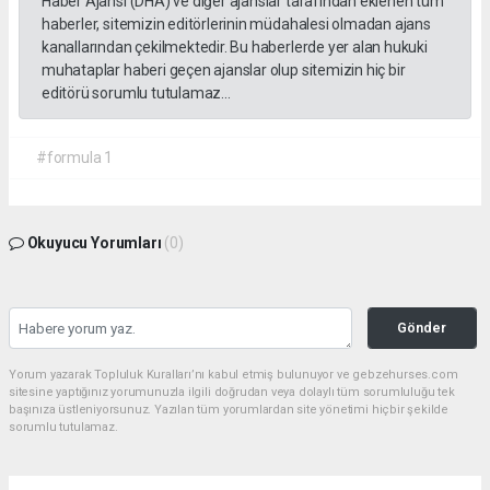
Haber Ajansı (DHA) ve diğer ajanslar tarafından eklenen tüm
haberler, sitemizin editörlerinin müdahalesi olmadan ajans
kanallarından çekilmektedir. Bu haberlerde yer alan hukuki
muhataplar haberi geçen ajanslar olup sitemizin hiç bir
editörü sorumlu tutulamaz...
#formula 1
Okuyucu Yorumları
(0)
Gönder
Yorum yazarak Topluluk Kuralları’nı kabul etmiş bulunuyor ve gebzehurses.com
sitesine yaptığınız yorumunuzla ilgili doğrudan veya dolaylı tüm sorumluluğu tek
başınıza üstleniyorsunuz. Yazılan tüm yorumlardan site yönetimi hiçbir şekilde
sorumlu tutulamaz.