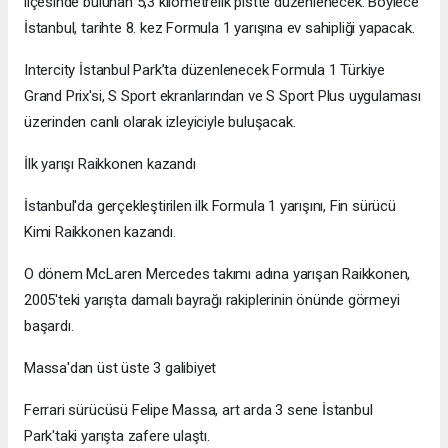
ilçesinde bulunan 5,3 kilometrelik pistte düzenlenecek. Böylece
İstanbul, tarihte 8. kez Formula 1 yarışına ev sahipliği yapacak.
Intercity İstanbul Park’ta düzenlenecek Formula 1 Türkiye
Grand Prix'si, S Sport ekranlarından ve S Sport Plus uygulaması
üzerinden canlı olarak izleyiciyle buluşacak.
İlk yarışı Raikkonen kazandı
İstanbul'da gerçekleştirilen ilk Formula 1 yarışını, Fin sürücü
Kimi Raikkonen kazandı.
O dönem McLaren Mercedes takımı adına yarışan Raikkonen,
2005'teki yarışta damalı bayrağı rakiplerinin önünde görmeyi
başardı.
Massa'dan üst üste 3 galibiyet
Ferrari sürücüsü Felipe Massa, art arda 3 sene İstanbul
Park'taki yarışta zafere ulaştı.