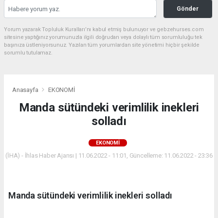
Gönder
Yorum yazarak Topluluk Kuralları’nı kabul etmiş bulunuyor ve gebzehurses.com
sitesine yaptığınız yorumunuzla ilgili doğrudan veya dolaylı tüm sorumluluğu tek
başınıza üstleniyorsunuz. Yazılan tüm yorumlardan site yönetimi hiçbir şekilde
sorumlu tutulamaz.
Anasayfa
EKONOMİ
Manda sütündeki verimlilik inekleri
solladı
EKONOMİ
(İHA) - İhlas Haber Ajansı | 11.06.2022 - 11:01, Güncelleme: 11.06.2022 - 23:36
Manda sütündeki verimlilik inekleri solladı