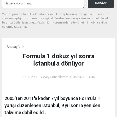
Gönder
Yorum yazarak Topluluk Kuralları’nı kabul etmiş bulunuyor ve gebzehurses.com
sitesine yaptığınız yorumunuzla ilgili doğrudan veya dolaylı tüm sorumluluğu tek
başınıza üstleniyorsunuz. Yazılan tüm yorumlardan site yönetimi hiçbir şekilde
sorumlu tutulamaz.
Anasayfa
Formula 1 dokuz yıl sonra
İstanbul'a dönüyor
27.08.2020 - 14:46, Güncelleme: 18.05.2021 - 14:34
2005'ten 2011'e kadar 7 yıl boyunca Formula 1
yarışı düzenlenen İstanbul, 9 yıl sonra yeniden
takvime dahil edildi.