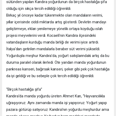
sütünden yapılan Kandıra yoğurdunun da birçok hastalığa şifa
olduğu için sıkça tercih edildiği öğrenildi.
Birkaç yıl önceye kadar tükenmekte olan mandaların verimi,
yıllar içerisinde ciddi miktarda artış gösterdi. Devletin mandayı
geliştirmeye, ırkları yenilemeye yönelik ortaya koyduğu ıslah
projesi meyvelerini verdi. Kocaeli’nin Kandıra ilçesindeki
vatandaşların kurduğu manda birliği de verimi iyice artırdı.
İtalya’dan getirilen mandalarla beraber süt verimi yükseldi.
Yoğurduyla meşhur Kandıra’da, yoğurt satışlarındaki artış da bu
duruma paralel olarak ilerledi. Öte yandan manda yoğurdunun
pankreas kanseri, bağırsak kanseri, şeker gibi pek çok hastalığa
da iyi geldiği ve bu sebeple çok tercih edildiği öğrenildi.
“Birçok hastalığa şifa”
Kandıra’da manda yoğurdu üreten Ahmet Kan, “Hayvancılıkla
uğraşıyoruz. Aynı zamanda manda işi yapıyoruz. Yoğurt yapıp
pazara götürüp satıyoruz. Kandıra’nın yoğurdu meşhurdur ama