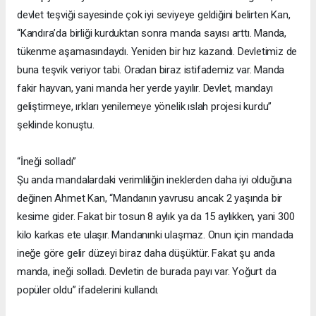
devlet teşviği sayesinde çok iyi seviyeye geldiğini belirten Kan,
“Kandıra’da birliği kurduktan sonra manda sayısı arttı. Manda,
tükenme aşamasındaydı. Yeniden bir hız kazandı. Devletimiz de
buna teşvik veriyor tabi. Oradan biraz istifademiz var. Manda
fakir hayvan, yani manda her yerde yayılır. Devlet, mandayı
geliştirmeye, ırkları yenilemeye yönelik ıslah projesi kurdu”
şeklinde konuştu.
“İneği solladı”
Şu anda mandalardaki verimliliğin ineklerden daha iyi olduğuna
değinen Ahmet Kan, “Mandanın yavrusu ancak 2 yaşında bir
kesime gider. Fakat bir tosun 8 aylık ya da 15 aylıkken, yani 300
kilo karkas ete ulaşır. Mandanınki ulaşmaz. Onun için mandada
ineğe göre gelir düzeyi biraz daha düşüktür. Fakat şu anda
manda, ineği solladı. Devletin de burada payı var. Yoğurt da
popüler oldu” ifadelerini kullandı.