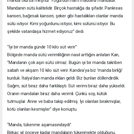
manda olursa meşhur. Yoğurdun ham maddesi mandadır.
Mandanın sütü kalitelidir. Birçok hastalığa da şifadır. Pankreas
kanseri, bağırsak kanseri, şeker gibi hastalıkları olanlar manda
sütü istiyor. Kimi yoğurdunu istiyor, kimi sütünü istiyor. Bu
şekilde vatandaşa hizmet ediyoruz” dedi.
“İyi bir manda günde 10 kilo süt verir”
Bölgede manda sütü verimliliğinin nasıl arttığını anlatan Kan,
“Mandanın çok aşırı sütü olmaz. Bugün iyi bir manda takriben
sabah ve akşam 10 kilo süt verir. Kandıra’ya biz ‘manda birliği’
kurduk. İtalya’dan manda ırkları geldi. Biz bunları döllendirdik.
Sağım, süt biraz daha farklılaştı. Süt verimi biraz daha yükseldi.
Oranın mandaları biraz daha verimli. Çünkü soy, kütük
tutmuşlar. Anne ve baba takip edilmiş. İyi olanları bırakmışlar,
kötü olanları kesmişler” diye konuştu.
“Manda, tükenme aşamasındaydı”
Birkaç yıl önceye kadar mandaların tükenmekte olduğunu,