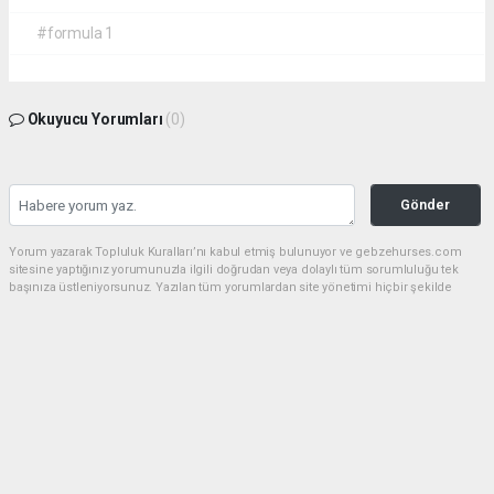
#formula 1
Okuyucu Yorumları
(0)
Gönder
Yorum yazarak Topluluk Kuralları’nı kabul etmiş bulunuyor ve gebzehurses.com
sitesine yaptığınız yorumunuzla ilgili doğrudan veya dolaylı tüm sorumluluğu tek
başınıza üstleniyorsunuz. Yazılan tüm yorumlardan site yönetimi hiçbir şekilde
sorumlu tutulamaz.
haber paketi
haber scripti
haber yazılımı
Tüm hakları saklı tutulmaktadır.Copyright 2026©
Haber Yazılımı:
Web Aksiyon ®