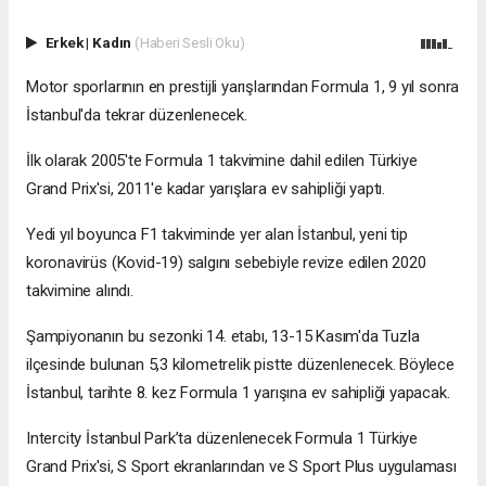
Erkek
|
Kadın
(Haberi Sesli Oku)
Motor sporlarının en prestijli yarışlarından Formula 1, 9 yıl sonra
İstanbul'da tekrar düzenlenecek.
İlk olarak 2005'te Formula 1 takvimine dahil edilen Türkiye
Grand Prix'si, 2011'e kadar yarışlara ev sahipliği yaptı.
Yedi yıl boyunca F1 takviminde yer alan İstanbul, yeni tip
koronavirüs (Kovid-19) salgını sebebiyle revize edilen 2020
takvimine alındı.
Şampiyonanın bu sezonki 14. etabı, 13-15 Kasım'da Tuzla
ilçesinde bulunan 5,3 kilometrelik pistte düzenlenecek. Böylece
İstanbul, tarihte 8. kez Formula 1 yarışına ev sahipliği yapacak.
Intercity İstanbul Park’ta düzenlenecek Formula 1 Türkiye
Grand Prix'si, S Sport ekranlarından ve S Sport Plus uygulaması