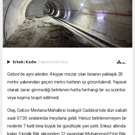
Erkek
|
Kadın
(Haberi Sesli Oku)
Gebze’de aynı aileden 4 kişiye mezar olan binanın yaklaşık 20
metre yakınından geçen metro hattının içi görüntülendi. Yapısal
olarak zarar görmediği belirlenen hatta herhangi bir su sızıntısı
veya kayma tespit edilmedi.
Olay, Gebze Mevlana Mahallesi Issıkgöl Caddesi'nde dün sabah
saat 07.30 sıralarında meydana geldi. Henüz belirlenemeyen bir
nedenle 7 katlı bina büyük bir gürültüyle yan yattı. Enkaz altında
kalan 5 kişilik Bilir ailesinden 12 yaşındaki Muhammed Emir Bilir