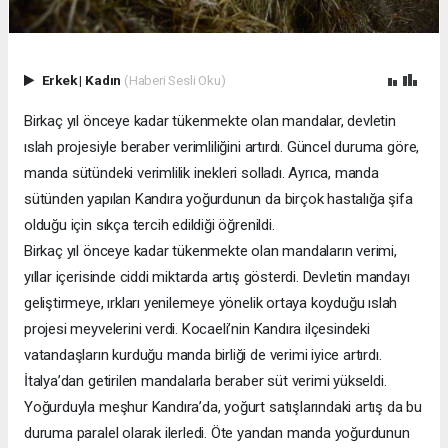
Erkek
|
Kadın
(Haberi Sesli Oku)
Birkaç yıl önceye kadar tükenmekte olan mandalar, devletin
ıslah projesiyle beraber verimliliğini artırdı. Güncel duruma göre,
manda sütündeki verimlilik inekleri solladı. Ayrıca, manda
sütünden yapılan Kandıra yoğurdunun da birçok hastalığa şifa
olduğu için sıkça tercih edildiği öğrenildi.
Birkaç yıl önceye kadar tükenmekte olan mandaların verimi,
yıllar içerisinde ciddi miktarda artış gösterdi. Devletin mandayı
geliştirmeye, ırkları yenilemeye yönelik ortaya koyduğu ıslah
projesi meyvelerini verdi. Kocaeli’nin Kandıra ilçesindeki
vatandaşların kurduğu manda birliği de verimi iyice artırdı.
İtalya’dan getirilen mandalarla beraber süt verimi yükseldi.
Yoğurduyla meşhur Kandıra’da, yoğurt satışlarındaki artış da bu
duruma paralel olarak ilerledi. Öte yandan manda yoğurdunun