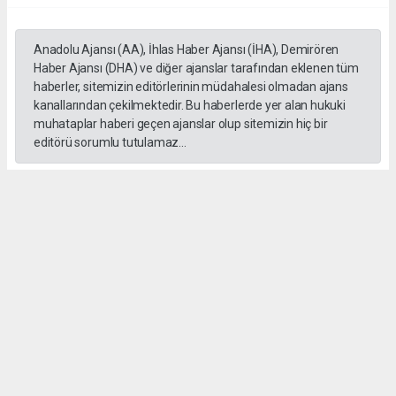
Anadolu Ajansı (AA), İhlas Haber Ajansı (İHA), Demirören
Haber Ajansı (DHA) ve diğer ajanslar tarafından eklenen tüm
haberler, sitemizin editörlerinin müdahalesi olmadan ajans
kanallarından çekilmektedir. Bu haberlerde yer alan hukuki
muhataplar haberi geçen ajanslar olup sitemizin hiç bir
editörü sorumlu tutulamaz...
#formula 1
Okuyucu Yorumları
(0)
Gönder
Yorum yazarak Topluluk Kuralları’nı kabul etmiş bulunuyor ve gebzehurses.com
sitesine yaptığınız yorumunuzla ilgili doğrudan veya dolaylı tüm sorumluluğu tek