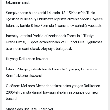
takvimine alındı.
Şampiyonanın bu sezonki 14. etabı, 13-15 Kasım'da Tuzla
ilçesinde bulunan 5,3 kilometrelik pistte düzenlenecek. Böylece
İstanbul, tarihte 8. kez Formula 1 yarışına ev sahipliği yapacak.
Intercity İstanbul Park’ta düzenlenecek Formula 1 Türkiye
Grand Prix'si, S Sport ekranlarından ve S Sport Plus uygulaması
üzerinden canlı olarak izleyiciyle buluşacak.
İlk yarışı Raikkonen kazandı
İstanbul'da gerçekleştirilen ilk Formula 1 yarışını, Fin sürücü
Kimi Raikkonen kazandı.
O dönem McLaren Mercedes takımı adına yarışan Raikkonen,
2005'teki yarışta damalı bayrağı rakiplerinin önünde görmeyi
başardı.
Massa'dan üst üste 3 galibiyet