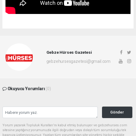
Gebze Hürses Gazetesi
gebzehursesgazetesi@gmail.com
Okuyucu Yorumları
(0)
Gönder
Yorum yazarak Topluluk Kuralları’nı kabul etmiş bulunuyor ve gebzehurses.com
sitesine yaptığınız yorumunuzla ilgili doğrudan veya dolaylı tüm sorumluluğu tek
başınıza üstleniyorsunuz. Yazılan tüm yorumlardan site yönetimi hiçbir şekilde