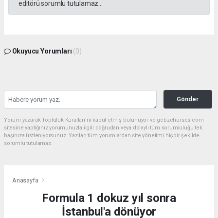
editörü sorumlu tutulamaz...
Okuyucu Yorumları
(0)
Gönder
Yorum yazarak Topluluk Kuralları’nı kabul etmiş bulunuyor ve gebzehurses.com
sitesine yaptığınız yorumunuzla ilgili doğrudan veya dolaylı tüm sorumluluğu tek
başınıza üstleniyorsunuz. Yazılan tüm yorumlardan site yönetimi hiçbir şekilde
sorumlu tutulamaz.
Anasayfa
Formula 1 dokuz yıl sonra
İstanbul'a dönüyor