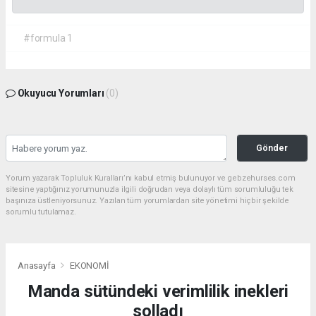
#formula 1
Okuyucu Yorumları
(0)
Gönder
Yorum yazarak Topluluk Kuralları’nı kabul etmiş bulunuyor ve gebzehurses.com
sitesine yaptığınız yorumunuzla ilgili doğrudan veya dolaylı tüm sorumluluğu tek
başınıza üstleniyorsunuz. Yazılan tüm yorumlardan site yönetimi hiçbir şekilde
sorumlu tutulamaz.
Anasayfa
EKONOMİ
Manda sütündeki verimlilik inekleri
solladı