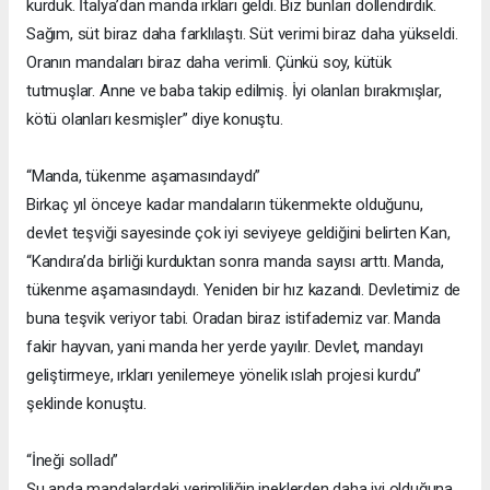
kurduk. İtalya’dan manda ırkları geldi. Biz bunları döllendirdik.
Sağım, süt biraz daha farklılaştı. Süt verimi biraz daha yükseldi.
Oranın mandaları biraz daha verimli. Çünkü soy, kütük
tutmuşlar. Anne ve baba takip edilmiş. İyi olanları bırakmışlar,
kötü olanları kesmişler” diye konuştu.
“Manda, tükenme aşamasındaydı”
Birkaç yıl önceye kadar mandaların tükenmekte olduğunu,
devlet teşviği sayesinde çok iyi seviyeye geldiğini belirten Kan,
“Kandıra’da birliği kurduktan sonra manda sayısı arttı. Manda,
tükenme aşamasındaydı. Yeniden bir hız kazandı. Devletimiz de
buna teşvik veriyor tabi. Oradan biraz istifademiz var. Manda
fakir hayvan, yani manda her yerde yayılır. Devlet, mandayı
geliştirmeye, ırkları yenilemeye yönelik ıslah projesi kurdu”
şeklinde konuştu.
“İneği solladı”
Şu anda mandalardaki verimliliğin ineklerden daha iyi olduğuna