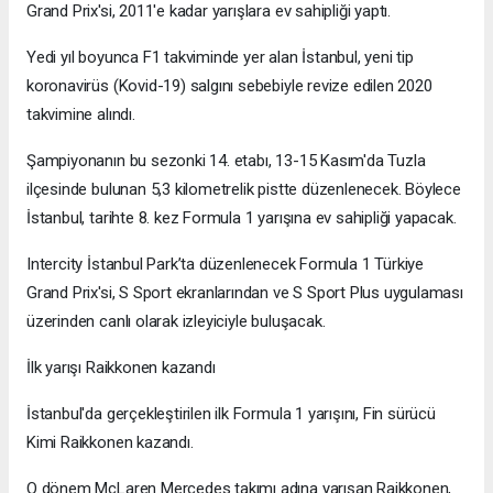
Grand Prix'si, 2011'e kadar yarışlara ev sahipliği yaptı.
Yedi yıl boyunca F1 takviminde yer alan İstanbul, yeni tip
koronavirüs (Kovid-19) salgını sebebiyle revize edilen 2020
takvimine alındı.
Şampiyonanın bu sezonki 14. etabı, 13-15 Kasım'da Tuzla
ilçesinde bulunan 5,3 kilometrelik pistte düzenlenecek. Böylece
İstanbul, tarihte 8. kez Formula 1 yarışına ev sahipliği yapacak.
Intercity İstanbul Park’ta düzenlenecek Formula 1 Türkiye
Grand Prix'si, S Sport ekranlarından ve S Sport Plus uygulaması
üzerinden canlı olarak izleyiciyle buluşacak.
İlk yarışı Raikkonen kazandı
İstanbul'da gerçekleştirilen ilk Formula 1 yarışını, Fin sürücü
Kimi Raikkonen kazandı.
O dönem McLaren Mercedes takımı adına yarışan Raikkonen,