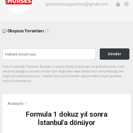
gebzehursesgazetesi@gmail.com
Okuyucu Yorumları
(0)
Gönder
Yorum yazarak Topluluk Kuralları’nı kabul etmiş bulunuyor ve gebzehurses.com
sitesine yaptığınız yorumunuzla ilgili doğrudan veya dolaylı tüm sorumluluğu tek
başınıza üstleniyorsunuz. Yazılan tüm yorumlardan site yönetimi hiçbir şekilde
sorumlu tutulamaz.
Anasayfa
Formula 1 dokuz yıl sonra
İstanbul'a dönüyor