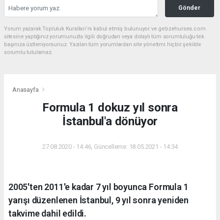
Gönder
Yorum yazarak Topluluk Kuralları’nı kabul etmiş bulunuyor ve gebzehurses.com
sitesine yaptığınız yorumunuzla ilgili doğrudan veya dolaylı tüm sorumluluğu tek
başınıza üstleniyorsunuz. Yazılan tüm yorumlardan site yönetimi hiçbir şekilde
sorumlu tutulamaz.
Anasayfa
Formula 1 dokuz yıl sonra
İstanbul'a dönüyor
27.08.2020 - 14:46, Güncelleme: 18.05.2021 - 14:34
2005'ten 2011'e kadar 7 yıl boyunca Formula 1
yarışı düzenlenen İstanbul, 9 yıl sonra yeniden
takvime dahil edildi.