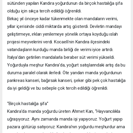
sütünden yapılan Kandıra yoğurdunun da birçok hastalığa şifa
olduğu için sıkça tercih edildiği öğrenildi.
Birkaç yıl önceye kadar tükenmekte olan mandaların verimi,
yıllar içerisinde ciddi miktarda artış gösterdi. Devletin mandayı
geliştirmeye, ırkları yenilemeye yönelik ortaya koyduğu ıslah
projesi meyvelerini verdi. Kocaeli’nin Kandıra ilçesindeki
vatandaşların kurduğu manda birliği de verimi iyice artırdı.
İtalya’dan getirilen mandalarla beraber süt verimi yükseldi.
Yoğurduyla meşhur Kandıra’da, yoğurt satışlarındaki artış da bu
duruma paralel olarak ilerledi. Öte yandan manda yoğurdunun
pankreas kanseri, bağırsak kanseri, şeker gibi pek çok hastalığa
da iyi geldiği ve bu sebeple çok tercih edildiği öğrenildi.
“Birçok hastalığa şifa”
Kandıra’da manda yoğurdu üreten Ahmet Kan, “Hayvancılıkla
uğraşıyoruz. Aynı zamanda manda işi yapıyoruz. Yoğurt yapıp
pazara götürüp satıyoruz. Kandıra’nın yoğurdu meşhurdur ama