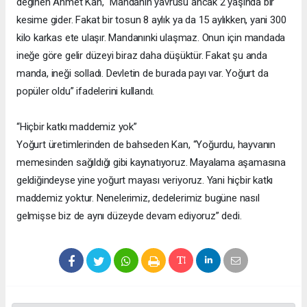
değinen Ahmet Kan, “Mandanın yavrusu ancak 2 yaşında bir
kesime gider. Fakat bir tosun 8 aylık ya da 15 aylıkken, yani 300
kilo karkas ete ulaşır. Mandanınki ulaşmaz. Onun için mandada
ineğe göre gelir düzeyi biraz daha düşüktür. Fakat şu anda
manda, ineği solladı. Devletin de burada payı var. Yoğurt da
popüler oldu” ifadelerini kullandı.
“Hiçbir katkı maddemiz yok”
Yoğurt üretimlerinden de bahseden Kan, “Yoğurdu, hayvanın
memesinden sağıldığı gibi kaynatıyoruz. Mayalama aşamasına
geldiğindeyse yine yoğurt mayası veriyoruz. Yani hiçbir katkı
maddemiz yoktur. Nenelerimiz, dedelerimiz bugüne nasıl
gelmişse biz de aynı düzeyde devam ediyoruz” dedi.