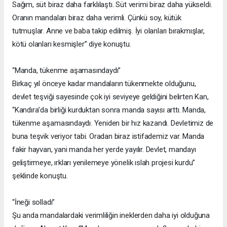
Sağım, süt biraz daha farklılaştı. Süt verimi biraz daha yükseldi.
Oranın mandaları biraz daha verimli. Çünkü soy, kütük
tutmuşlar. Anne ve baba takip edilmiş. İyi olanları bırakmışlar,
kötü olanları kesmişler” diye konuştu.
“Manda, tükenme aşamasındaydı”
Birkaç yıl önceye kadar mandaların tükenmekte olduğunu,
devlet teşviği sayesinde çok iyi seviyeye geldiğini belirten Kan,
“Kandıra’da birliği kurduktan sonra manda sayısı arttı. Manda,
tükenme aşamasındaydı. Yeniden bir hız kazandı. Devletimiz de
buna teşvik veriyor tabi. Oradan biraz istifademiz var. Manda
fakir hayvan, yani manda her yerde yayılır. Devlet, mandayı
geliştirmeye, ırkları yenilemeye yönelik ıslah projesi kurdu”
şeklinde konuştu.
“İneği solladı”
Şu anda mandalardaki verimliliğin ineklerden daha iyi olduğuna