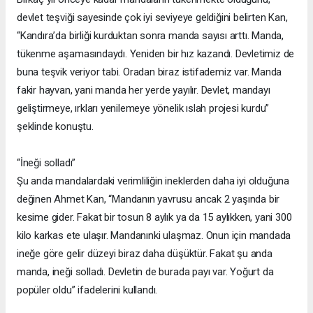
devlet teşviği sayesinde çok iyi seviyeye geldiğini belirten Kan,
“Kandıra’da birliği kurduktan sonra manda sayısı arttı. Manda,
tükenme aşamasındaydı. Yeniden bir hız kazandı. Devletimiz de
buna teşvik veriyor tabi. Oradan biraz istifademiz var. Manda
fakir hayvan, yani manda her yerde yayılır. Devlet, mandayı
geliştirmeye, ırkları yenilemeye yönelik ıslah projesi kurdu”
şeklinde konuştu.
“İneği solladı”
Şu anda mandalardaki verimliliğin ineklerden daha iyi olduğuna
değinen Ahmet Kan, “Mandanın yavrusu ancak 2 yaşında bir
kesime gider. Fakat bir tosun 8 aylık ya da 15 aylıkken, yani 300
kilo karkas ete ulaşır. Mandanınki ulaşmaz. Onun için mandada
ineğe göre gelir düzeyi biraz daha düşüktür. Fakat şu anda
manda, ineği solladı. Devletin de burada payı var. Yoğurt da
popüler oldu” ifadelerini kullandı.