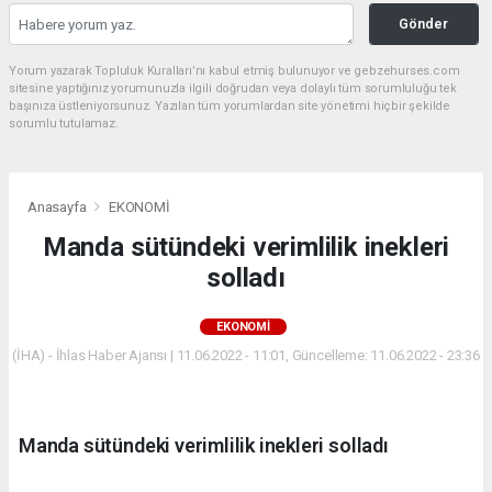
Gönder
Yorum yazarak Topluluk Kuralları’nı kabul etmiş bulunuyor ve gebzehurses.com
sitesine yaptığınız yorumunuzla ilgili doğrudan veya dolaylı tüm sorumluluğu tek
başınıza üstleniyorsunuz. Yazılan tüm yorumlardan site yönetimi hiçbir şekilde
sorumlu tutulamaz.
Anasayfa
EKONOMİ
Manda sütündeki verimlilik inekleri
solladı
EKONOMİ
(İHA) - İhlas Haber Ajansı | 11.06.2022 - 11:01, Güncelleme: 11.06.2022 - 23:36
Manda sütündeki verimlilik inekleri solladı