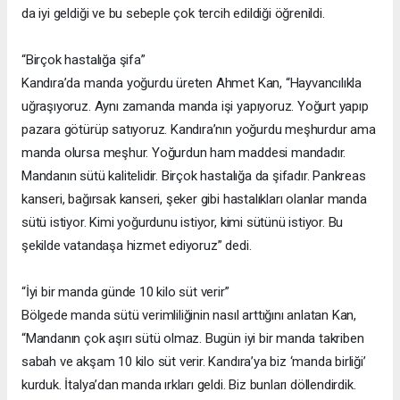
da iyi geldiği ve bu sebeple çok tercih edildiği öğrenildi.
“Birçok hastalığa şifa”
Kandıra’da manda yoğurdu üreten Ahmet Kan, “Hayvancılıkla
uğraşıyoruz. Aynı zamanda manda işi yapıyoruz. Yoğurt yapıp
pazara götürüp satıyoruz. Kandıra’nın yoğurdu meşhurdur ama
manda olursa meşhur. Yoğurdun ham maddesi mandadır.
Mandanın sütü kalitelidir. Birçok hastalığa da şifadır. Pankreas
kanseri, bağırsak kanseri, şeker gibi hastalıkları olanlar manda
sütü istiyor. Kimi yoğurdunu istiyor, kimi sütünü istiyor. Bu
şekilde vatandaşa hizmet ediyoruz” dedi.
“İyi bir manda günde 10 kilo süt verir”
Bölgede manda sütü verimliliğinin nasıl arttığını anlatan Kan,
“Mandanın çok aşırı sütü olmaz. Bugün iyi bir manda takriben
sabah ve akşam 10 kilo süt verir. Kandıra’ya biz ‘manda birliği’
kurduk. İtalya’dan manda ırkları geldi. Biz bunları döllendirdik.