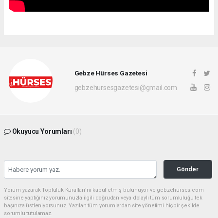
Gebze Hürses Gazetesi
gebzehursesgazetesi@gmail.com
Okuyucu Yorumları
(0)
Gönder
Yorum yazarak Topluluk Kuralları’nı kabul etmiş bulunuyor ve gebzehurses.com
sitesine yaptığınız yorumunuzla ilgili doğrudan veya dolaylı tüm sorumluluğu tek
başınıza üstleniyorsunuz. Yazılan tüm yorumlardan site yönetimi hiçbir şekilde
sorumlu tutulamaz.