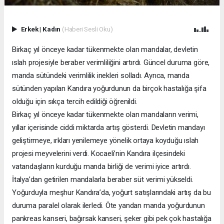
Erkek
|
Kadın
(Haberi Sesli Oku)
Birkaç yıl önceye kadar tükenmekte olan mandalar, devletin
ıslah projesiyle beraber verimliliğini artırdı. Güncel duruma göre,
manda sütündeki verimlilik inekleri solladı. Ayrıca, manda
sütünden yapılan Kandıra yoğurdunun da birçok hastalığa şifa
olduğu için sıkça tercih edildiği öğrenildi.
Birkaç yıl önceye kadar tükenmekte olan mandaların verimi,
yıllar içerisinde ciddi miktarda artış gösterdi. Devletin mandayı
geliştirmeye, ırkları yenilemeye yönelik ortaya koyduğu ıslah
projesi meyvelerini verdi. Kocaeli’nin Kandıra ilçesindeki
vatandaşların kurduğu manda birliği de verimi iyice artırdı.
İtalya’dan getirilen mandalarla beraber süt verimi yükseldi.
Yoğurduyla meşhur Kandıra’da, yoğurt satışlarındaki artış da bu
duruma paralel olarak ilerledi. Öte yandan manda yoğurdunun
pankreas kanseri, bağırsak kanseri, şeker gibi pek çok hastalığa