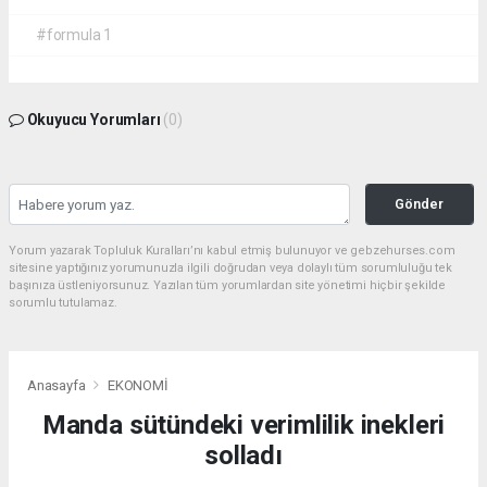
#formula 1
Okuyucu Yorumları
(0)
Gönder
Yorum yazarak Topluluk Kuralları’nı kabul etmiş bulunuyor ve gebzehurses.com
sitesine yaptığınız yorumunuzla ilgili doğrudan veya dolaylı tüm sorumluluğu tek
başınıza üstleniyorsunuz. Yazılan tüm yorumlardan site yönetimi hiçbir şekilde
sorumlu tutulamaz.
Anasayfa
EKONOMİ
Manda sütündeki verimlilik inekleri
solladı