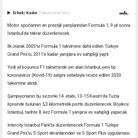
Erkek
|
Kadın
(Haberi Sesli Oku)
Motor sporlarının en prestijli yarışlarından Formula 1, 9 yıl sonra
İstanbul'da tekrar düzenlenecek.
İlk olarak 2005'te Formula 1 takvimine dahil edilen Türkiye
Grand Prix'si, 2011'e kadar yarışlara ev sahipliği yaptı.
Yedi yıl boyunca F1 takviminde yer alan İstanbul, yeni tip
koronavirüs (Kovid-19) salgını sebebiyle revize edilen 2020
takvimine alındı.
Şampiyonanın bu sezonki 14. etabı, 13-15 Kasım'da Tuzla
ilçesinde bulunan 5,3 kilometrelik pistte düzenlenecek. Böylece
İstanbul, tarihte 8. kez Formula 1 yarışına ev sahipliği yapacak.
Intercity İstanbul Park’ta düzenlenecek Formula 1 Türkiye
Grand Prix'si, S Sport ekranlarından ve S Sport Plus uygulaması