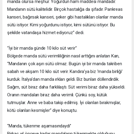
manda olursa meşhur. Yoğurdun ham maddesi mandadır.
Mandanın sütü kalitelidir. Birçok hastalığa da şifadır. Pankreas
kanseri, bağırsak kanseri, şeker gibi hastalıkları olanlar manda
sütü istiyor. Kimi yoğurdunu istiyor, kimi sütünü istiyor. Bu
şekilde vatandaşa hizmet ediyoruz” dedi.
“İyi bir manda günde 10 kilo süt verir”
Bölgede manda sütü verimliliğinin nasıl arttığını anlatan Kan,
“Mandanın çok aşırı sütü olmaz. Bugün iyi bir manda takriben
sabah ve akşam 10 kilo süt verir. Kandıra’ya biz ‘manda birliği’
kurduk. İtalya’dan manda ırkları geldi. Biz bunları döllendirdik.
Sağım, süt biraz daha farklılaştı. Süt verimi biraz daha yükseldi.
Oranın mandaları biraz daha verimli. Çünkü soy, kütük
tutmuşlar. Anne ve baba takip edilmiş. İyi olanları bırakmışlar,
kötü olanları kesmişler” diye konuştu.
“Manda, tükenme aşamasındaydı”
Birkaç yıl önceye kadar mandaların tükenmekte olduğunu,