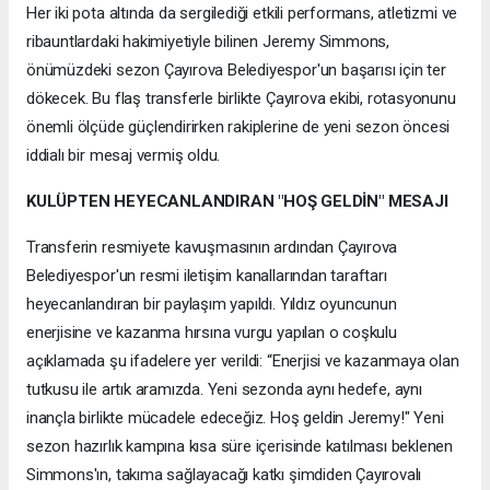
Her iki pota altında da sergilediği etkili performans, atletizmi ve
ribauntlardaki hakimiyetiyle bilinen Jeremy Simmons,
önümüzdeki sezon Çayırova Belediyespor'un başarısı için ter
dökecek. Bu flaş transferle birlikte Çayırova ekibi, rotasyonunu
önemli ölçüde güçlendirirken rakiplerine de yeni sezon öncesi
iddialı bir mesaj vermiş oldu.
KULÜPTEN HEYECANLANDIRAN "HOŞ GELDİN" MESAJI
Transferin resmiyete kavuşmasının ardından Çayırova
Belediyespor'un resmi iletişim kanallarından taraftarı
heyecanlandıran bir paylaşım yapıldı. Yıldız oyuncunun
enerjisine ve kazanma hırsına vurgu yapılan o coşkulu
açıklamada şu ifadelere yer verildi: “Enerjisi ve kazanmaya olan
tutkusu ile artık aramızda. Yeni sezonda aynı hedefe, aynı
inançla birlikte mücadele edeceğiz. Hoş geldin Jeremy!" Yeni
sezon hazırlık kampına kısa süre içerisinde katılması beklenen
Simmons'ın, takıma sağlayacağı katkı şimdiden Çayırovalı