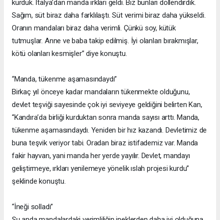
kurduk. İtalya’dan manda ırkları geldi. Biz bunları döllendirdik.
Sağım, süt biraz daha farklılaştı. Süt verimi biraz daha yükseldi.
Oranın mandaları biraz daha verimli. Çünkü soy, kütük
tutmuşlar. Anne ve baba takip edilmiş. İyi olanları bırakmışlar,
kötü olanları kesmişler” diye konuştu.
“Manda, tükenme aşamasındaydı”
Birkaç yıl önceye kadar mandaların tükenmekte olduğunu,
devlet teşviği sayesinde çok iyi seviyeye geldiğini belirten Kan,
“Kandıra’da birliği kurduktan sonra manda sayısı arttı. Manda,
tükenme aşamasındaydı. Yeniden bir hız kazandı. Devletimiz de
buna teşvik veriyor tabi. Oradan biraz istifademiz var. Manda
fakir hayvan, yani manda her yerde yayılır. Devlet, mandayı
geliştirmeye, ırkları yenilemeye yönelik ıslah projesi kurdu”
şeklinde konuştu.
“İneği solladı”
Şu anda mandalardaki verimliliğin ineklerden daha iyi olduğuna