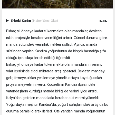
Erkek
|
Kadın
(Haberi Sesli Oku)
Birkaç yıl önceye kadar tükenmekte olan mandalar, devletin
ıslah projesiyle beraber verimliliğini artırdı. Güncel duruma göre,
manda sütündeki verimlilik inekleri solladı. Ayrıca, manda
sütünden yapılan Kandıra yoğurdunun da birçok hastalığa şifa
olduğu için sıkça tercih edildiği öğrenildi.
Birkaç yıl önceye kadar tükenmekte olan mandaların verimi,
yıllar içerisinde ciddi miktarda artış gösterdi. Devletin mandayı
geliştirmeye, ırkları yenilemeye yönelik ortaya koyduğu ıslah
projesi meyvelerini verdi. Kocaeli’nin Kandıra ilçesindeki
vatandaşların kurduğu manda birliği de verimi iyice artırdı.
İtalya’dan getirilen mandalarla beraber süt verimi yükseldi.
Yoğurduyla meşhur Kandıra’da, yoğurt satışlarındaki artış da bu
duruma paralel olarak ilerledi. Öte yandan manda yoğurdunun