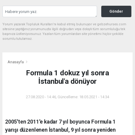
Gönder
Yorum yazarak Topluluk Kuralları’nı kabul etmiş bulunuyor ve gebzehurses.com
sitesine yaptığınız yorumunuzla ilgili doğrudan veya dolaylı tüm sorumluluğu tek
başınıza üstleniyorsunuz. Yazılan tüm yorumlardan site yönetimi hiçbir şekilde
sorumlu tutulamaz.
Anasayfa
Formula 1 dokuz yıl sonra
İstanbul'a dönüyor
27.08.2020 - 14:46, Güncelleme: 18.05.2021 - 14:34
2005'ten 2011'e kadar 7 yıl boyunca Formula 1
yarışı düzenlenen İstanbul, 9 yıl sonra yeniden