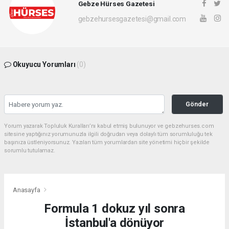
Gebze Hürses Gazetesi
gebzehursesgazetesi@gmail.com
Okuyucu Yorumları
(0)
Gönder
Yorum yazarak Topluluk Kuralları’nı kabul etmiş bulunuyor ve gebzehurses.com
sitesine yaptığınız yorumunuzla ilgili doğrudan veya dolaylı tüm sorumluluğu tek
başınıza üstleniyorsunuz. Yazılan tüm yorumlardan site yönetimi hiçbir şekilde
sorumlu tutulamaz.
Anasayfa
Formula 1 dokuz yıl sonra
İstanbul'a dönüyor