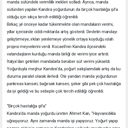
manda sütündeki verimlilik inekleri solladı. Ayrıca, manda
sütünden yapılan Kandıra yoğurdunun da birçok hastalığa şifa
olduğu için sıkça tercih edildiği öğrenildi.
Birkaç yıl önceye kadar tükenmekte olan mandaların verimi,
yıllar içerisinde ciddi miktarda artış gösterdi. Devletin mandayı
geliştirmeye, ırkları yenilemeye yönelik ortaya koyduğu ıslah
projesi meyvelerini verdi. Kocaeli’nin Kandıra ilçesindeki
vatandaşların kurduğu manda birliği de verimi iyice artırdı.
İtalya’dan getirilen mandalarla beraber süt verimi yükseldi.
Yoğurduyla meşhur Kandıra’da, yoğurt satışlarındaki artış da bu
duruma paralel olarak ilerledi. Öte yandan manda yoğurdunun
pankreas kanseri, bağırsak kanseri, şeker gibi pek çok hastalığa
da iyi geldiği ve bu sebeple çok tercih edildiği öğrenildi.
“Birçok hastalığa şifa”
Kandıra’da manda yoğurdu üreten Ahmet Kan, “Hayvancılıkla
uğraşıyoruz. Aynı zamanda manda işi yapıyoruz. Yoğurt yapıp