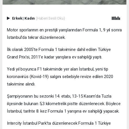
Erkek
|
Kadın
(Haberi Sesli Oku)
Motor sporlarının en prestijli yarışlarından Formula 1, 9 yıl sonra
İstanbul'da tekrar düzenlenecek.
İlk olarak 2005'te Formula 1 takvimine dahil edilen Türkiye
Grand Prix'si, 2011'e kadar yarışlara ev sahipliği yaptı.
Yedi yıl boyunca F1 takviminde yer alan İstanbul, yeni tip
koronavirüs (Kovid-19) salgını sebebiyle revize edilen 2020
takvimine alındı.
Şampiyonanın bu sezonki 14. etabı, 13-15 Kasım'da Tuzla
ilçesinde bulunan 5,3 kilometrelik pistte düzenlenecek. Böylece
İstanbul, tarihte 8. kez Formula 1 yarışına ev sahipliği yapacak.
Intercity İstanbul Park’ta düzenlenecek Formula 1 Türkiye