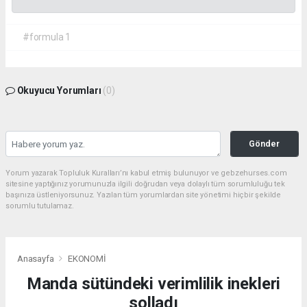
#formula 1
Okuyucu Yorumları
(0)
Gönder
Yorum yazarak Topluluk Kuralları’nı kabul etmiş bulunuyor ve gebzehurses.com
sitesine yaptığınız yorumunuzla ilgili doğrudan veya dolaylı tüm sorumluluğu tek
başınıza üstleniyorsunuz. Yazılan tüm yorumlardan site yönetimi hiçbir şekilde
sorumlu tutulamaz.
Anasayfa
EKONOMİ
Manda sütündeki verimlilik inekleri
solladı