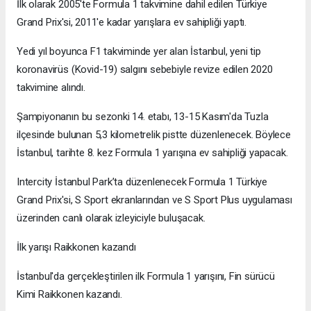
İlk olarak 2005'te Formula 1 takvimine dahil edilen Türkiye
Grand Prix'si, 2011'e kadar yarışlara ev sahipliği yaptı.
Yedi yıl boyunca F1 takviminde yer alan İstanbul, yeni tip
koronavirüs (Kovid-19) salgını sebebiyle revize edilen 2020
takvimine alındı.
Şampiyonanın bu sezonki 14. etabı, 13-15 Kasım'da Tuzla
ilçesinde bulunan 5,3 kilometrelik pistte düzenlenecek. Böylece
İstanbul, tarihte 8. kez Formula 1 yarışına ev sahipliği yapacak.
Intercity İstanbul Park’ta düzenlenecek Formula 1 Türkiye
Grand Prix'si, S Sport ekranlarından ve S Sport Plus uygulaması
üzerinden canlı olarak izleyiciyle buluşacak.
İlk yarışı Raikkonen kazandı
İstanbul'da gerçekleştirilen ilk Formula 1 yarışını, Fin sürücü
Kimi Raikkonen kazandı.