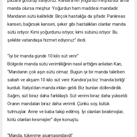
pazara götürüp satıyoruz. Kandıra’nın yoğurdu meşhurdur ama
manda olursa meşhur. Yoğurdun ham maddesi mandadır.
Mandanın sütü kalitelidir. Birçok hastalığa da şifadır. Pankreas
kanseri, bağırsak kanseri, şeker gibi hastalıkları olanlar manda
sütü istiyor. Kimi yoğurdunu istiyor, kimi sütünü istiyor. Bu
şekilde vatandaşa hizmet ediyoruz” dedi.
“İyi bir manda günde 10 kilo süt verir”
Bölgede manda sütü verimliliğinin nasıl arttığını anlatan Kan,
“Mandanın çok aşırı sütü olmaz. Bugün iyi bir manda takriben
sabah ve akşam 10 kilo süt verir. Kandıra’ya biz ‘manda birliği’
kurduk. İtalya’dan manda ırkları geldi. Biz bunları döllendirdik.
Sağım, süt biraz daha farklılaştı. Süt verimi biraz daha yükseldi.
Oranın mandaları biraz daha verimli. Çünkü soy, kütük
tutmuşlar. Anne ve baba takip edilmiş. İyi olanları bırakmışlar,
kötü olanları kesmişler” diye konuştu.
“Manda, tükenme aşamasındaydı”