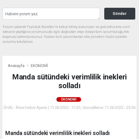
Gönder
Yorum yazarak Topluluk Kuralları’nı kabul etmiş bulunuyor ve gebzehurses.com
sitesine yaptığınız yorumunuzla ilgili doğrudan veya dolaylı tüm sorumluluğu tek
başınıza üstleniyorsunuz. Yazılan tüm yorumlardan site yönetimi hiçbir şekilde
sorumlu tutulamaz.
Anasayfa
EKONOMİ
Manda sütündeki verimlilik inekleri
solladı
EKONOMİ
(İHA) - İhlas Haber Ajansı | 11.06.2022 - 11:01, Güncelleme: 11.06.2022 - 23:36
Manda sütündeki verimlilik inekleri solladı