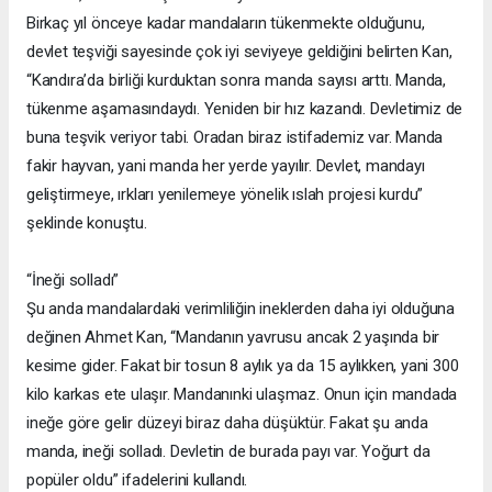
Birkaç yıl önceye kadar mandaların tükenmekte olduğunu,
devlet teşviği sayesinde çok iyi seviyeye geldiğini belirten Kan,
“Kandıra’da birliği kurduktan sonra manda sayısı arttı. Manda,
tükenme aşamasındaydı. Yeniden bir hız kazandı. Devletimiz de
buna teşvik veriyor tabi. Oradan biraz istifademiz var. Manda
fakir hayvan, yani manda her yerde yayılır. Devlet, mandayı
geliştirmeye, ırkları yenilemeye yönelik ıslah projesi kurdu”
şeklinde konuştu.
“İneği solladı”
Şu anda mandalardaki verimliliğin ineklerden daha iyi olduğuna
değinen Ahmet Kan, “Mandanın yavrusu ancak 2 yaşında bir
kesime gider. Fakat bir tosun 8 aylık ya da 15 aylıkken, yani 300
kilo karkas ete ulaşır. Mandanınki ulaşmaz. Onun için mandada
ineğe göre gelir düzeyi biraz daha düşüktür. Fakat şu anda
manda, ineği solladı. Devletin de burada payı var. Yoğurt da
popüler oldu” ifadelerini kullandı.