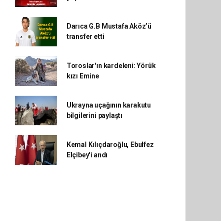
Darıca G.B Mustafa Aköz’ü
transfer etti
Toroslar'ın kardeleni: Yörük
kızı Emine
Ukrayna uçağının karakutu
bilgilerini paylaştı
Kemal Kılıçdaroğlu, Ebulfez
Elçibey'i andı