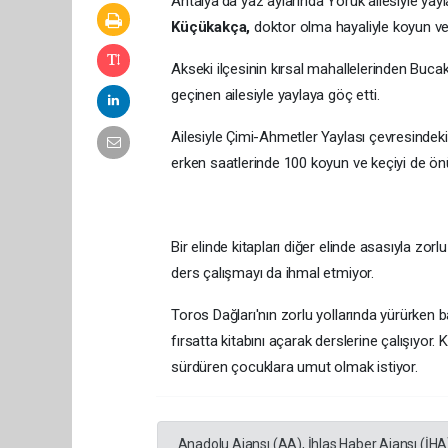
Antalya'da yaz aylarında Yörük ailesiyle yay
Küçükakça,
doktor olma hayaliyle koyun ve 
Akseki ilçesinin kırsal mahallelerinden Buca
geçinen ailesiyle yaylaya göç etti.
Ailesiyle Çimi-Ahmetler Yaylası çevresindek
erken saatlerinde 100 koyun ve keçiyi de önün
Bir elinde kitapları diğer elinde asasıyla zo
ders çalışmayı da ihmal etmiyor.
Toros Dağları'nın zorlu yollarında yürürken
fırsatta kitabını açarak derslerine çalışıyor.
sürdüren çocuklara umut olmak istiyor.
Anadolu Ajansı (AA), İhlas Haber Ajansı (İHA