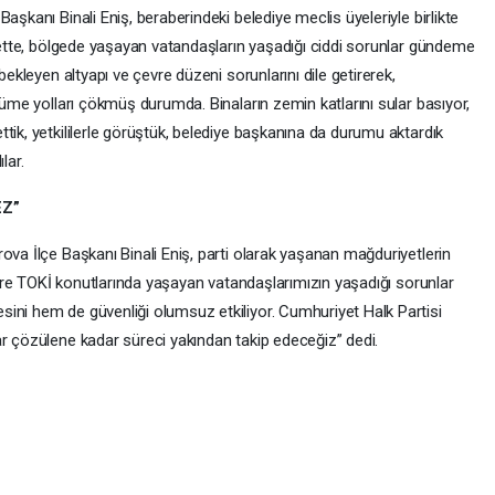
aşkanı Binali Eniş, beraberindeki belediye meclis üyeleriyle birlikte
arette, bölgede yaşayan vatandaşların yaşadığı ciddi sorunlar gündeme
bekleyen altyapı ve çevre düzeni sorunlarını dile getirerek,
ürüme yolları çökmüş durumda. Binaların zemin katlarını sular basıyor,
tik, yetkililerle görüştük, belediye başkanına da durumu aktardık
lar.
Z”
ova İlçe Başkanı Binali Eniş, parti olarak yaşanan mağduriyetlerin
ıdere TOKİ konutlarında yaşayan vatandaşlarımızın yaşadığı sorunlar
ini hem de güvenliği olumsuz etkiliyor. Cumhuriyet Halk Partisi
ar çözülene kadar süreci yakından takip edeceğiz” dedi.