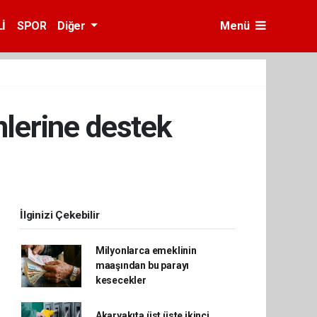
İ
SPOR
Diğer
Menü
lerine destek
İlginizi Çekebilir
Milyonlarca emeklinin
maaşından bu parayı
kesecekler
Akaryakıta üst üste ikinci