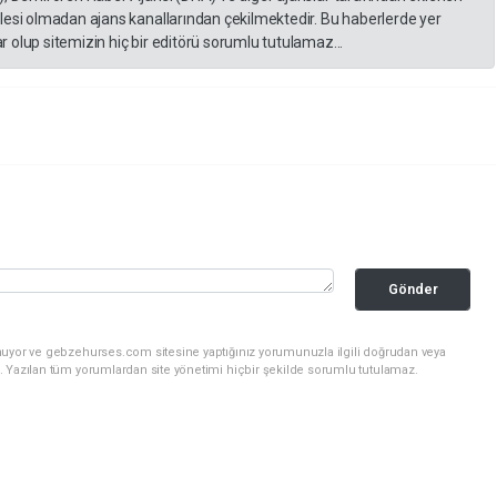
lesi olmadan ajans kanallarından çekilmektedir. Bu haberlerde yer
 olup sitemizin hiç bir editörü sorumlu tutulamaz...
Gönder
nuyor ve gebzehurses.com sitesine yaptığınız yorumunuzla ilgili doğrudan veya
. Yazılan tüm yorumlardan site yönetimi hiçbir şekilde sorumlu tutulamaz.