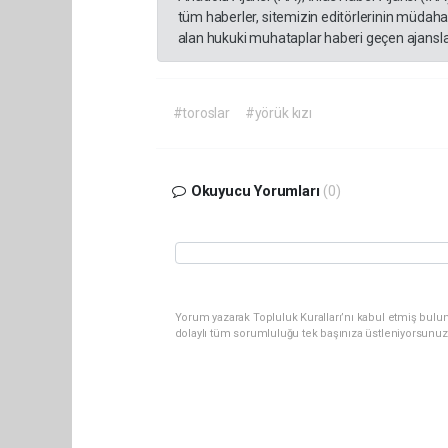
tüm haberler, sitemizin editörlerinin müdaha
alan hukuki muhataplar haberi geçen ajanslar
#toroslar
#yörük kızı
Okuyucu Yorumları
(0)
Yorum yazarak Topluluk Kuralları’nı kabul etmiş bulu
dolaylı tüm sorumluluğu tek başınıza üstleniyorsunuz