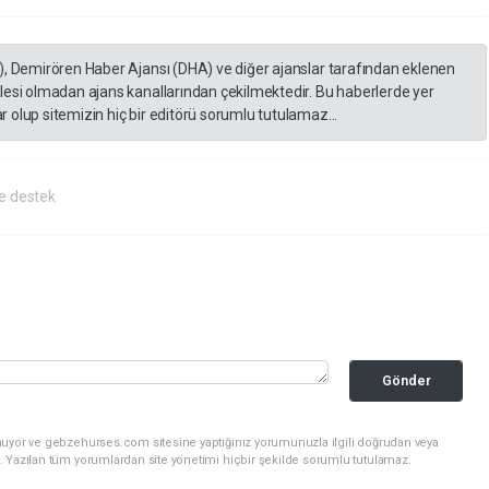
), Demirören Haber Ajansı (DHA) ve diğer ajanslar tarafından eklenen
lesi olmadan ajans kanallarından çekilmektedir. Bu haberlerde yer
 olup sitemizin hiç bir editörü sorumlu tutulamaz...
e destek
Gönder
nuyor ve gebzehurses.com sitesine yaptığınız yorumunuzla ilgili doğrudan veya
. Yazılan tüm yorumlardan site yönetimi hiçbir şekilde sorumlu tutulamaz.