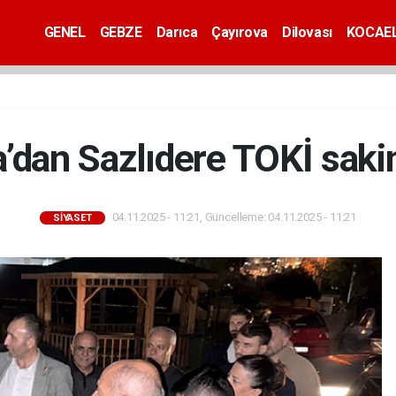
GENEL
GEBZE
Darıca
Çayırova
Dilovası
KOCAEL
’dan Sazlıdere TOKİ sakin
04.11.2025 - 11:21, Güncelleme: 04.11.2025 - 11:21
SİYASET