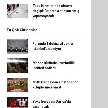
Tapu işlemlerinde sistem
değişti: Bu detayı atlayan satış
yapamayacak
En Çok Okunanlar
Formula 1 dokuz yıl sonra
İstanbul'a dönüyor
Manda sütündeki verimlilik
inekleri solladı
MHP Darıca’dan amatör spor
kulüplerine ziyaret
Boks heyecanı Darıca’da
yaşanacak