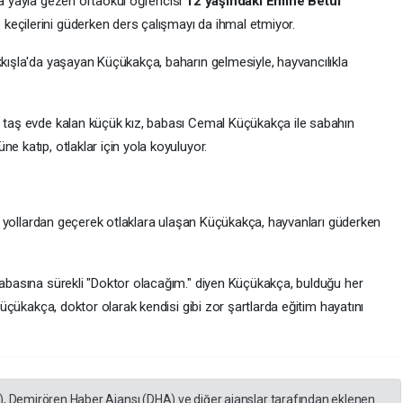
la yayla gezen ortaokul öğrencisi
12 yaşındaki Emine Betül
keçilerini güderken ders çalışmayı da ihmal etmiyor.
kkışla'da yaşayan Küçükakça, baharın gelmesiyle, hayvancılıkla
i taş evde kalan küçük kız, babası Cemal Küçükakça ile sabahın
e katıp, otlaklar için yola koyuluyor.
rlu yollardan geçerek otlaklara ulaşan Küçükakça, hayvanları güderken
 babasına sürekli "Doktor olacağım." diyen Küçükakça, bulduğu her
 Küçükakça, doktor olarak kendisi gibi zor şartlarda eğitim hayatını
), Demirören Haber Ajansı (DHA) ve diğer ajanslar tarafından eklenen