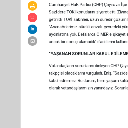
Cumhuriyet Halk Partisi (CHP) Çayırova İlçe B
Sazlıdere TOKİ konutlarını ziyaret etti. Ziy
getirildi. TOKİ sakinleri, uzun süredir çözüm 
“Asansörlerimiz sürekli arızalı, çevredeki y
aydınlatma yok. Defalarca CİMER’e şikayet et
ancak bir sonuç alamadık” ifadelerini kullandı
“YAŞANAN SORUNLAR KABUL EDİLEME
Vatandaşların sorunlarını dinleyen CHP Çayır
takipçisi olacaklarını vurguladı. Eniş, “Sazl
kabul edilemez. Bu durum, hem yaşam kalites
olarak vatandaşlarımızın yanındayız. Sorunl