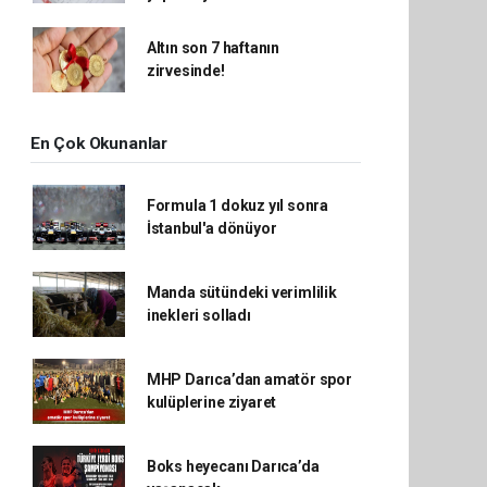
Altın son 7 haftanın
zirvesinde!
En Çok Okunanlar
Formula 1 dokuz yıl sonra
İstanbul'a dönüyor
Manda sütündeki verimlilik
inekleri solladı
MHP Darıca’dan amatör spor
kulüplerine ziyaret
Boks heyecanı Darıca’da