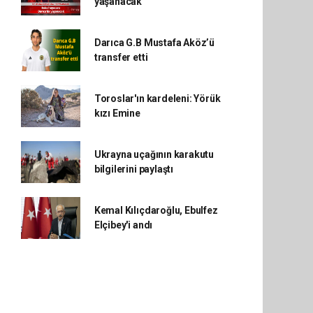
yaşanacak
Darıca G.B Mustafa Aköz’ü
transfer etti
Toroslar'ın kardeleni: Yörük
kızı Emine
Ukrayna uçağının karakutu
bilgilerini paylaştı
Kemal Kılıçdaroğlu, Ebulfez
Elçibey'i andı