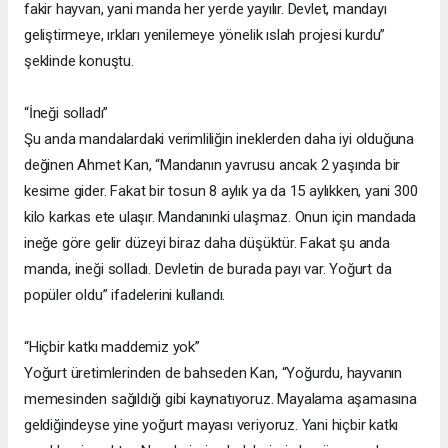
fakir hayvan, yani manda her yerde yayılır. Devlet, mandayı
geliştirmeye, ırkları yenilemeye yönelik ıslah projesi kurdu”
şeklinde konuştu.
“İneği solladı”
Şu anda mandalardaki verimliliğin ineklerden daha iyi olduğuna
değinen Ahmet Kan, “Mandanın yavrusu ancak 2 yaşında bir
kesime gider. Fakat bir tosun 8 aylık ya da 15 aylıkken, yani 300
kilo karkas ete ulaşır. Mandanınki ulaşmaz. Onun için mandada
ineğe göre gelir düzeyi biraz daha düşüktür. Fakat şu anda
manda, ineği solladı. Devletin de burada payı var. Yoğurt da
popüler oldu” ifadelerini kullandı.
“Hiçbir katkı maddemiz yok”
Yoğurt üretimlerinden de bahseden Kan, “Yoğurdu, hayvanın
memesinden sağıldığı gibi kaynatıyoruz. Mayalama aşamasına
geldiğindeyse yine yoğurt mayası veriyoruz. Yani hiçbir katkı