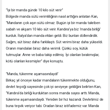
“İyi bir manda günde 10 kilo süt verir”
Bölgede manda sütü verimliliğinin nasıl arttığını anlatan Kan,
“Mandanın çok aşırı sütü olmaz. Bugün iyi bir manda takriben
sabah ve akşam 10 kilo süt verir. Kandıra’ya biz ‘manda birliği’
kurduk. İtalya’dan manda ırkları geldi. Biz bunları döllendirdik.
Sağım, süt biraz daha farklılaştı. Süt verimi biraz daha yükseldi.
Oranın mandaları biraz daha verimli. Çünkü soy, kütük
tutmuşlar. Anne ve baba takip edilmiş. İyi olanları bırakmışlar,
kötü olanları kesmişler” diye konuştu.
“Manda, tükenme aşamasındaydı”
Birkaç yıl önceye kadar mandaların tükenmekte olduğunu,
devlet teşviği sayesinde çok iyi seviyeye geldiğini belirten Kan,
“Kandıra’da birliği kurduktan sonra manda sayısı arttı. Manda,
tükenme aşamasındaydı. Yeniden bir hız kazandı. Devletimiz de
buna teşvik veriyor tabi. Oradan biraz istifademiz var. Manda