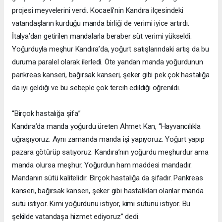
projesi meyvelerini verdi. Kocaeli’nin Kandıra ilçesindeki
vatandaşların kurduğu manda birliği de verimi iyice artırdı.
İtalya’dan getirilen mandalarla beraber süt verimi yükseldi.
Yoğurduyla meşhur Kandıra’da, yoğurt satışlarındaki artış da bu
duruma paralel olarak ilerledi. Öte yandan manda yoğurdunun
pankreas kanseri, bağırsak kanseri, şeker gibi pek çok hastalığa
da iyi geldiği ve bu sebeple çok tercih edildiği öğrenildi.
“Birçok hastalığa şifa”
Kandıra’da manda yoğurdu üreten Ahmet Kan, “Hayvancılıkla
uğraşıyoruz. Aynı zamanda manda işi yapıyoruz. Yoğurt yapıp
pazara götürüp satıyoruz. Kandıra’nın yoğurdu meşhurdur ama
manda olursa meşhur. Yoğurdun ham maddesi mandadır.
Mandanın sütü kalitelidir. Birçok hastalığa da şifadır. Pankreas
kanseri, bağırsak kanseri, şeker gibi hastalıkları olanlar manda
sütü istiyor. Kimi yoğurdunu istiyor, kimi sütünü istiyor. Bu
şekilde vatandaşa hizmet ediyoruz” dedi.