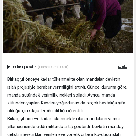
Erkek
|
Kadın
(Haberi Sesli Oku)
Birkaç yıl önceye kadar tükenmekte olan mandalar, devletin
ıslah projesiyle beraber verimliliğini artırdı. Güncel duruma göre,
manda sütündeki verimlilik inekleri solladı. Ayrıca, manda
sütünden yapılan Kandıra yoğurdunun da birçok hastalığa şifa
olduğu için sıkça tercih edildiği öğrenildi.
Birkaç yıl önceye kadar tükenmekte olan mandaların verimi,
yıllar içerisinde ciddi miktarda artış gösterdi. Devletin mandayı
geliştirmeye, ırkları yenilemeye yönelik ortaya koyduğu ıslah