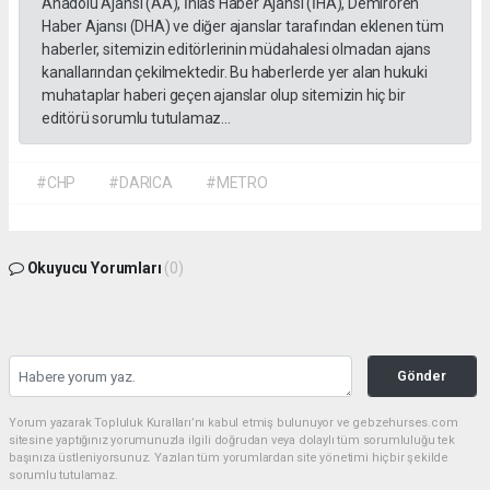
Anadolu Ajansı (AA), İhlas Haber Ajansı (İHA), Demirören
Haber Ajansı (DHA) ve diğer ajanslar tarafından eklenen tüm
haberler, sitemizin editörlerinin müdahalesi olmadan ajans
kanallarından çekilmektedir. Bu haberlerde yer alan hukuki
muhataplar haberi geçen ajanslar olup sitemizin hiç bir
editörü sorumlu tutulamaz...
#CHP
#DARICA
#METRO
Okuyucu Yorumları
(0)
Gönder
Yorum yazarak Topluluk Kuralları’nı kabul etmiş bulunuyor ve gebzehurses.com
sitesine yaptığınız yorumunuzla ilgili doğrudan veya dolaylı tüm sorumluluğu tek
başınıza üstleniyorsunuz. Yazılan tüm yorumlardan site yönetimi hiçbir şekilde
sorumlu tutulamaz.