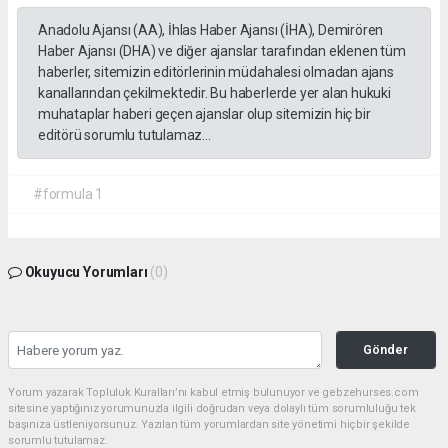
Anadolu Ajansı (AA), İhlas Haber Ajansı (İHA), Demirören
Haber Ajansı (DHA) ve diğer ajanslar tarafından eklenen tüm
haberler, sitemizin editörlerinin müdahalesi olmadan ajans
kanallarından çekilmektedir. Bu haberlerde yer alan hukuki
muhataplar haberi geçen ajanslar olup sitemizin hiç bir
editörü sorumlu tutulamaz...
#formula 1
Okuyucu Yorumları
(0)
Gönder
Yorum yazarak Topluluk Kuralları’nı kabul etmiş bulunuyor ve gebzehurses.com
sitesine yaptığınız yorumunuzla ilgili doğrudan veya dolaylı tüm sorumluluğu tek
başınıza üstleniyorsunuz. Yazılan tüm yorumlardan site yönetimi hiçbir şekilde
sorumlu tutulamaz.