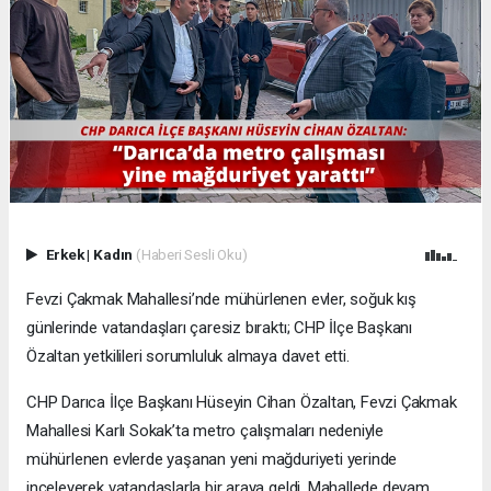
Erkek
|
Kadın
(Haberi Sesli Oku)
Fevzi Çakmak Mahallesi’nde mühürlenen evler, soğuk kış
günlerinde vatandaşları çaresiz bıraktı; CHP İlçe Başkanı
Özaltan yetkilileri sorumluluk almaya davet etti.
CHP Darıca İlçe Başkanı Hüseyin Cihan Özaltan, Fevzi Çakmak
Mahallesi Karlı Sokak’ta metro çalışmaları nedeniyle
mühürlenen evlerde yaşanan yeni mağduriyeti yerinde
inceleyerek vatandaşlarla bir araya geldi. Mahallede devam