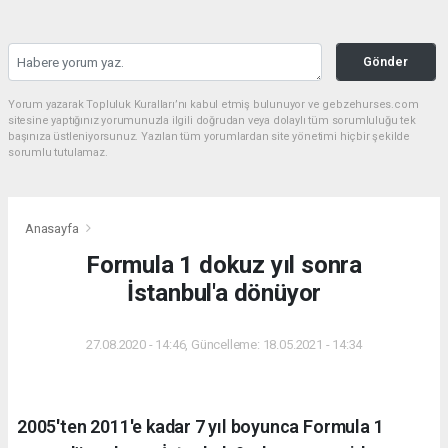
Gönder
Yorum yazarak Topluluk Kuralları’nı kabul etmiş bulunuyor ve gebzehurses.com
sitesine yaptığınız yorumunuzla ilgili doğrudan veya dolaylı tüm sorumluluğu tek
başınıza üstleniyorsunuz. Yazılan tüm yorumlardan site yönetimi hiçbir şekilde
sorumlu tutulamaz.
Anasayfa
Formula 1 dokuz yıl sonra
İstanbul'a dönüyor
27.08.2020 - 14:46, Güncelleme: 18.05.2021 - 14:34
2005'ten 2011'e kadar 7 yıl boyunca Formula 1