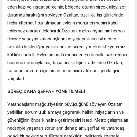
eden kazı ve inşaat sürecinin, bölgede oturan birçok aileyi zor
durumda bıraktığını söyleyen Özaltan, özellikle kış günlerinde
hiçbir alternatif sunulmadan evlerin mühürlenmesini kabul
edilemez olarak nitelendirdi. Özaltan, metro inşaatının hemen
dibinde yaşayan vatandaşların ne yapacaklarını bilmeden
sokakta beklediğini, yetkililerin ise süreci yönetmekte yetersiz
kaldığını belirtti. Evleri bir anda mühürlenen mahalle sakinlerinin
barınma sorunuyla baş başa bırakıldığını ifade eden Özaltan,
sorunun çözümü için bir an önce adım atılması gerektiğini
vurguladı.
SÜREÇ DAHA ŞEFFAF YÖNETİLMELİ
Vatandaşların mağduriyetinin büyüdüğünü söyleyen Özaltan,
yetkilileri sorumluluk almaya çağırarak, halkın ihtiyaçlarının ve
güvenliğinin öncelik haline getirilmesini istedi. Metro çalışmaları
nedeniyle yaşanan sorunların daha planlı, şeffaf ve vatandaş
odaklı bir şekilde yürütülmesi gerektiğini belirterek, mahalle