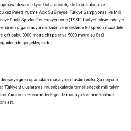
i yapmaya devam ediyor. Daha önce ilçede birçok ulusal ve
bu kez Paletli Yüzme Açık Su Bireysel Türkiye Şampiyonası ve Milli
ürkiye Sualtı Sporları Federasyonunun (TSSF) faaliyet takviminde yer
 düzenlenen organizasyonda, kadın ve erkeklerde 80 sporcu mücadele
re çift palet, 3000 metre çift palet ve 5000 metre su üstü
gorilerinde gerçekleştirildi.
dereceye giren sporculara madalyaları takdim edildi. Şampiyona
r, Türkiye'yi uluslararası müsabakalarda temsil edecek milli takım
kan Yardımcısı Hüsamettin Ergül de madalya törenine katılarak
im etti.