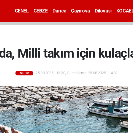
GENEL
GEBZE
Darıca
Çayırova
Dilovası
KOCAEL
da, Milli takım için kulaçla
25.08.2025 - 13:30, Güncelleme: 25.08.2025 - 14:32
SPOR