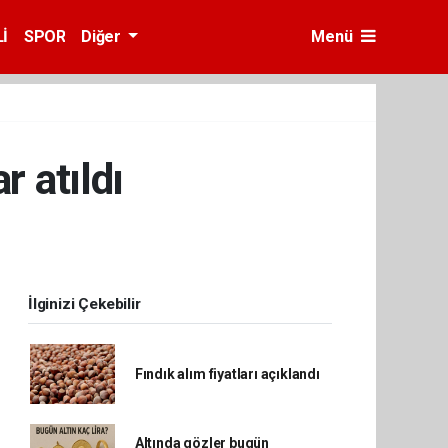
İ
SPOR
Diğer
Menü
r atıldı
İlginizi Çekebilir
Fındık alım fiyatları açıklandı
Altında gözler bugün