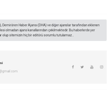
), Demirören Haber Ajansı (DHA) ve diğer ajanslar tarafından eklenen
lesi olmadan ajans kanallarından çekilmektedir. Bu haberlerde yer
 olup sitemizin hiç bir editörü sorumlu tutulamaz...
si
i@gmail.com