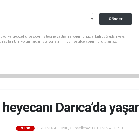
Gönder
nuyor ve gebzehurses.com sitesine yaptığınız yorumunuzla ilgili doğrudan veya
. Yazılan tüm yorumlardan site yönetimi hiçbir şekilde sorumlu tutulamaz.
 heyecanı Darıca’da yaşa
05.01.2024 - 10:30, Güncelleme: 05.01.2024 - 11:13
SPOR