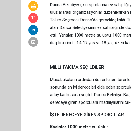
Darıca Belediyesi, su sporlarına ev sahipliğ
uluslararası organizasyonlar düzenlenirken 
Takım Seçmesi, Darıca’da gerçekleştirildi. T
alan, Darıca Belediyesinin ev sahipliğinde
etti. Yarışlar, 1000 metre su üstü, 1000 met
disiplinlerinde; 14-17 yaş ve 18 yaş üzeri kate
MİLLİ TAKIMA SEÇİLDİLER
Müsabakaların ardından düzenlenen törenle 
sonunda en iyi dereceleri elde eden sporcula
aday kadrosuna seçildi. Darıca Belediye Baş
dereceye giren sporculara madalyalarını takd
İŞTE DERECEYE GİREN SPORCULAR:
Kadınlar 1000 metre su üstü: