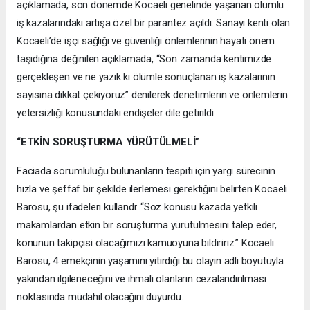
açıklamada, son dönemde Kocaeli genelinde yaşanan ölümlü
iş kazalarındaki artışa özel bir parantez açıldı. Sanayi kenti olan
Kocaeli’de işçi sağlığı ve güvenliği önlemlerinin hayati önem
taşıdığına değinilen açıklamada, “Son zamanda kentimizde
gerçekleşen ve ne yazık ki ölümle sonuçlanan iş kazalarının
sayısına dikkat çekiyoruz” denilerek denetimlerin ve önlemlerin
yetersizliği konusundaki endişeler dile getirildi.
“ETKİN SORUŞTURMA YÜRÜTÜLMELİ”
Faciada sorumluluğu bulunanların tespiti için yargı sürecinin
hızla ve şeffaf bir şekilde ilerlemesi gerektiğini belirten Kocaeli
Barosu, şu ifadeleri kullandı: “Söz konusu kazada yetkili
makamlardan etkin bir soruşturma yürütülmesini talep eder,
konunun takipçisi olacağımızı kamuoyuna bildiririz.” Kocaeli
Barosu, 4 emekçinin yaşamını yitirdiği bu olayın adli boyutuyla
yakından ilgileneceğini ve ihmali olanların cezalandırılması
noktasında müdahil olacağını duyurdu.