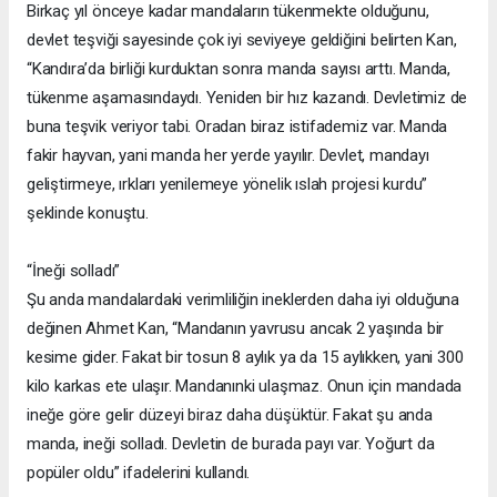
Birkaç yıl önceye kadar mandaların tükenmekte olduğunu,
devlet teşviği sayesinde çok iyi seviyeye geldiğini belirten Kan,
“Kandıra’da birliği kurduktan sonra manda sayısı arttı. Manda,
tükenme aşamasındaydı. Yeniden bir hız kazandı. Devletimiz de
buna teşvik veriyor tabi. Oradan biraz istifademiz var. Manda
fakir hayvan, yani manda her yerde yayılır. Devlet, mandayı
geliştirmeye, ırkları yenilemeye yönelik ıslah projesi kurdu”
şeklinde konuştu.
“İneği solladı”
Şu anda mandalardaki verimliliğin ineklerden daha iyi olduğuna
değinen Ahmet Kan, “Mandanın yavrusu ancak 2 yaşında bir
kesime gider. Fakat bir tosun 8 aylık ya da 15 aylıkken, yani 300
kilo karkas ete ulaşır. Mandanınki ulaşmaz. Onun için mandada
ineğe göre gelir düzeyi biraz daha düşüktür. Fakat şu anda
manda, ineği solladı. Devletin de burada payı var. Yoğurt da
popüler oldu” ifadelerini kullandı.