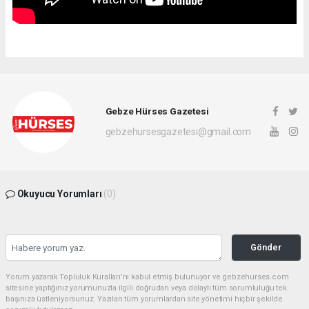
Gebze Hürses Gazetesi
gebzehursesgazetesi@gmail.com
Okuyucu Yorumları
(0)
Gönder
Yorum yazarak Topluluk Kuralları’nı kabul etmiş bulunuyor ve gebzehurses.com
sitesine yaptığınız yorumunuzla ilgili doğrudan veya dolaylı tüm sorumluluğu tek
başınıza üstleniyorsunuz. Yazılan tüm yorumlardan site yönetimi hiçbir şekilde