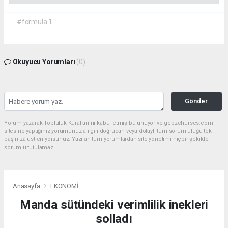
#formula 1
Okuyucu Yorumları
(0)
Gönder
Yorum yazarak Topluluk Kuralları’nı kabul etmiş bulunuyor ve gebzehurses.com
sitesine yaptığınız yorumunuzla ilgili doğrudan veya dolaylı tüm sorumluluğu tek
başınıza üstleniyorsunuz. Yazılan tüm yorumlardan site yönetimi hiçbir şekilde
sorumlu tutulamaz.
Anasayfa
EKONOMİ
Manda sütündeki verimlilik inekleri
solladı