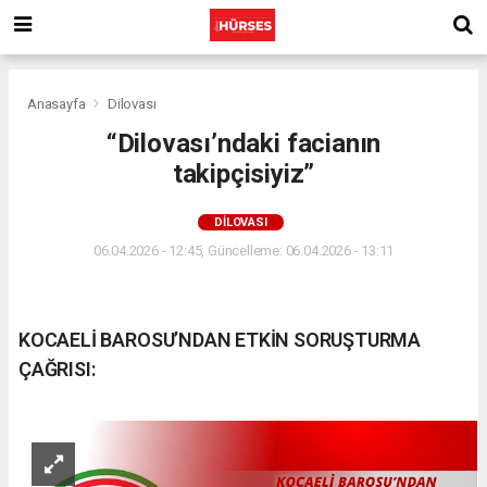
Anasayfa
Dilovası
“Dilovası’ndaki facianın
takipçisiyiz”
DILOVASI
06.04.2026 - 12:45, Güncelleme: 06.04.2026 - 13:11
KOCAELİ BAROSU’NDAN ETKİN SORUŞTURMA
ÇAĞRISI: