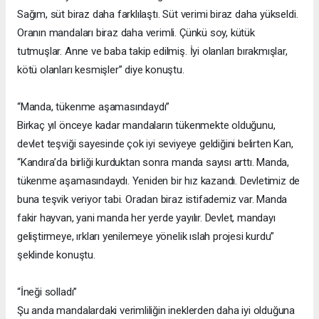
Sağım, süt biraz daha farklılaştı. Süt verimi biraz daha yükseldi.
Oranın mandaları biraz daha verimli. Çünkü soy, kütük
tutmuşlar. Anne ve baba takip edilmiş. İyi olanları bırakmışlar,
kötü olanları kesmişler” diye konuştu.
“Manda, tükenme aşamasındaydı”
Birkaç yıl önceye kadar mandaların tükenmekte olduğunu,
devlet teşviği sayesinde çok iyi seviyeye geldiğini belirten Kan,
“Kandıra’da birliği kurduktan sonra manda sayısı arttı. Manda,
tükenme aşamasındaydı. Yeniden bir hız kazandı. Devletimiz de
buna teşvik veriyor tabi. Oradan biraz istifademiz var. Manda
fakir hayvan, yani manda her yerde yayılır. Devlet, mandayı
geliştirmeye, ırkları yenilemeye yönelik ıslah projesi kurdu”
şeklinde konuştu.
“İneği solladı”
Şu anda mandalardaki verimliliğin ineklerden daha iyi olduğuna