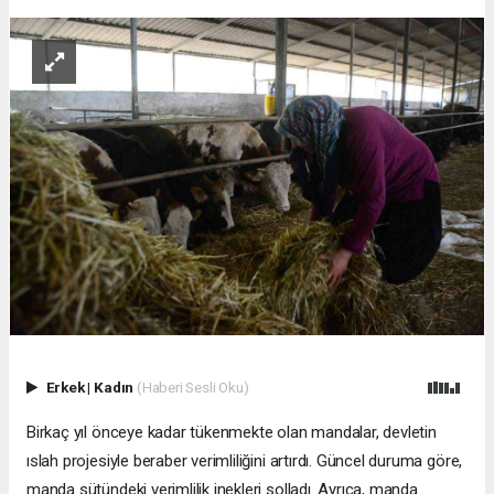
Erkek
|
Kadın
(Haberi Sesli Oku)
Birkaç yıl önceye kadar tükenmekte olan mandalar, devletin
ıslah projesiyle beraber verimliliğini artırdı. Güncel duruma göre,
manda sütündeki verimlilik inekleri solladı. Ayrıca, manda