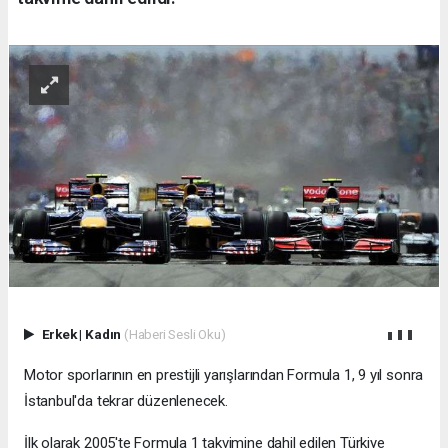
Erkek
|
Kadın
(Haberi Sesli Oku)
Motor sporlarının en prestijli yarışlarından Formula 1, 9 yıl sonra
İstanbul'da tekrar düzenlenecek.
İlk olarak 2005'te Formula 1 takvimine dahil edilen Türkiye