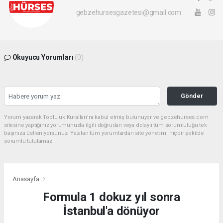
gebzehursesgazetesi@gmail.com
Okuyucu Yorumları
(0)
Gönder
Yorum yazarak Topluluk Kuralları’nı kabul etmiş bulunuyor ve gebzehurses.com
sitesine yaptığınız yorumunuzla ilgili doğrudan veya dolaylı tüm sorumluluğu tek
başınıza üstleniyorsunuz. Yazılan tüm yorumlardan site yönetimi hiçbir şekilde
sorumlu tutulamaz.
Anasayfa
Formula 1 dokuz yıl sonra
İstanbul'a dönüyor