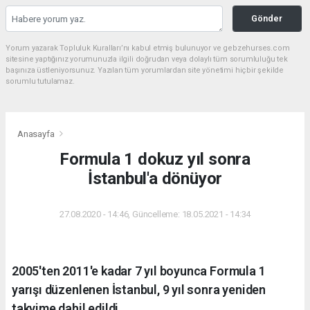
Gönder
Yorum yazarak Topluluk Kuralları’nı kabul etmiş bulunuyor ve gebzehurses.com
sitesine yaptığınız yorumunuzla ilgili doğrudan veya dolaylı tüm sorumluluğu tek
başınıza üstleniyorsunuz. Yazılan tüm yorumlardan site yönetimi hiçbir şekilde
sorumlu tutulamaz.
Anasayfa
Formula 1 dokuz yıl sonra
İstanbul'a dönüyor
27.08.2020 - 14:46, Güncelleme: 18.05.2021 - 14:34
2005'ten 2011'e kadar 7 yıl boyunca Formula 1
yarışı düzenlenen İstanbul, 9 yıl sonra yeniden
takvime dahil edildi.