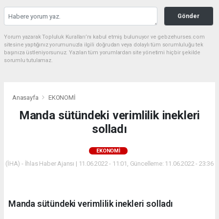
Gönder
Yorum yazarak Topluluk Kuralları’nı kabul etmiş bulunuyor ve gebzehurses.com
sitesine yaptığınız yorumunuzla ilgili doğrudan veya dolaylı tüm sorumluluğu tek
başınıza üstleniyorsunuz. Yazılan tüm yorumlardan site yönetimi hiçbir şekilde
sorumlu tutulamaz.
Anasayfa
EKONOMİ
Manda sütündeki verimlilik inekleri
solladı
EKONOMİ
(İHA) - İhlas Haber Ajansı | 11.06.2022 - 11:01, Güncelleme: 11.06.2022 - 23:36
Manda sütündeki verimlilik inekleri solladı