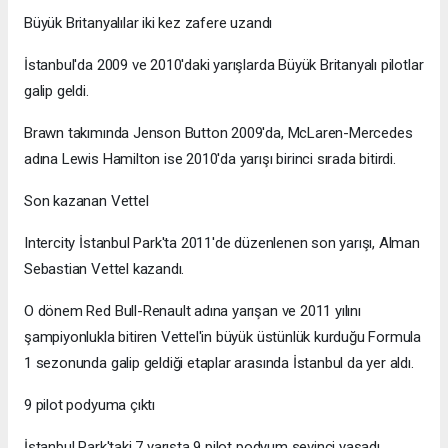
Büyük Britanyalılar iki kez zafere uzandı
İstanbul'da 2009 ve 2010'daki yarışlarda Büyük Britanyalı pilotlar
galip geldi.
Brawn takımında Jenson Button 2009'da, McLaren-Mercedes
adına Lewis Hamilton ise 2010'da yarışı birinci sırada bitirdi.
Son kazanan Vettel
Intercity İstanbul Park'ta 2011'de düzenlenen son yarışı, Alman
Sebastian Vettel kazandı.
O dönem Red Bull-Renault adına yarışan ve 2011 yılını
şampiyonlukla bitiren Vettel'in büyük üstünlük kurduğu Formula
1 sezonunda galip geldiği etaplar arasında İstanbul da yer aldı.
9 pilot podyuma çıktı
İstanbul Park'taki 7 yarışta 9 pilot podyum sevinci yaşadı.