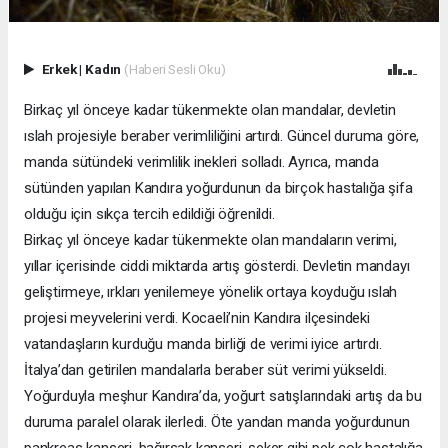
Erkek
|
Kadın
(Haberi Sesli Oku)
Birkaç yıl önceye kadar tükenmekte olan mandalar, devletin
ıslah projesiyle beraber verimliliğini artırdı. Güncel duruma göre,
manda sütündeki verimlilik inekleri solladı. Ayrıca, manda
sütünden yapılan Kandıra yoğurdunun da birçok hastalığa şifa
olduğu için sıkça tercih edildiği öğrenildi.
Birkaç yıl önceye kadar tükenmekte olan mandaların verimi,
yıllar içerisinde ciddi miktarda artış gösterdi. Devletin mandayı
geliştirmeye, ırkları yenilemeye yönelik ortaya koyduğu ıslah
projesi meyvelerini verdi. Kocaeli’nin Kandıra ilçesindeki
vatandaşların kurduğu manda birliği de verimi iyice artırdı.
İtalya’dan getirilen mandalarla beraber süt verimi yükseldi.
Yoğurduyla meşhur Kandıra’da, yoğurt satışlarındaki artış da bu
duruma paralel olarak ilerledi. Öte yandan manda yoğurdunun
pankreas kanseri, bağırsak kanseri, şeker gibi pek çok hastalığa