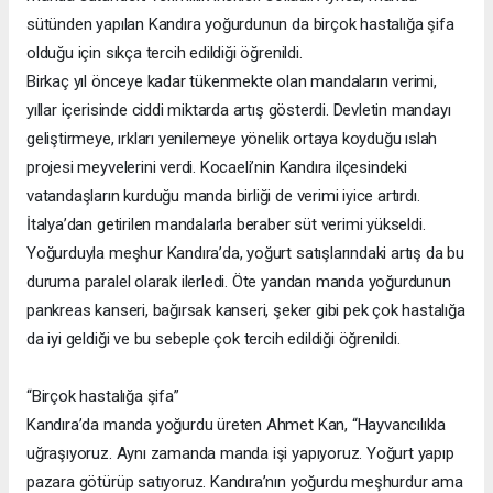
sütünden yapılan Kandıra yoğurdunun da birçok hastalığa şifa
olduğu için sıkça tercih edildiği öğrenildi.
Birkaç yıl önceye kadar tükenmekte olan mandaların verimi,
yıllar içerisinde ciddi miktarda artış gösterdi. Devletin mandayı
geliştirmeye, ırkları yenilemeye yönelik ortaya koyduğu ıslah
projesi meyvelerini verdi. Kocaeli’nin Kandıra ilçesindeki
vatandaşların kurduğu manda birliği de verimi iyice artırdı.
İtalya’dan getirilen mandalarla beraber süt verimi yükseldi.
Yoğurduyla meşhur Kandıra’da, yoğurt satışlarındaki artış da bu
duruma paralel olarak ilerledi. Öte yandan manda yoğurdunun
pankreas kanseri, bağırsak kanseri, şeker gibi pek çok hastalığa
da iyi geldiği ve bu sebeple çok tercih edildiği öğrenildi.
“Birçok hastalığa şifa”
Kandıra’da manda yoğurdu üreten Ahmet Kan, “Hayvancılıkla
uğraşıyoruz. Aynı zamanda manda işi yapıyoruz. Yoğurt yapıp
pazara götürüp satıyoruz. Kandıra’nın yoğurdu meşhurdur ama