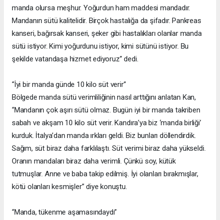
manda olursa meşhur. Yoğurdun ham maddesi mandadır.
Mandanın sütü kalitelidir. Birçok hastalığa da şifadır. Pankreas
kanseri, bağırsak kanseri, şeker gibi hastalıkları olanlar manda
sütü istiyor. Kimi yoğurdunu istiyor, kimi sütünü istiyor. Bu
şekilde vatandaşa hizmet ediyoruz” dedi.
“İyi bir manda günde 10 kilo süt verir”
Bölgede manda sütü verimliliğinin nasıl arttığını anlatan Kan,
“Mandanın çok aşırı sütü olmaz. Bugün iyi bir manda takriben
sabah ve akşam 10 kilo süt verir. Kandıra’ya biz ‘manda birliği’
kurduk. İtalya’dan manda ırkları geldi. Biz bunları döllendirdik.
Sağım, süt biraz daha farklılaştı. Süt verimi biraz daha yükseldi.
Oranın mandaları biraz daha verimli. Çünkü soy, kütük
tutmuşlar. Anne ve baba takip edilmiş. İyi olanları bırakmışlar,
kötü olanları kesmişler” diye konuştu.
“Manda, tükenme aşamasındaydı”