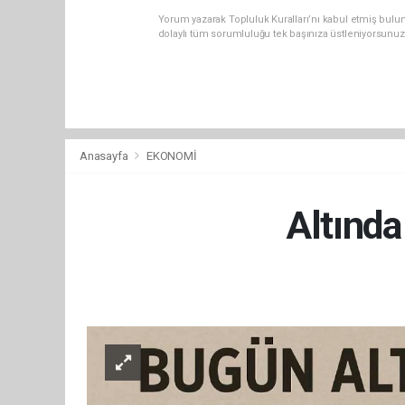
Yorum yazarak Topluluk Kuralları’nı kabul etmiş bulu
dolaylı tüm sorumluluğu tek başınıza üstleniyorsunuz
Anasayfa
EKONOMİ
Altında