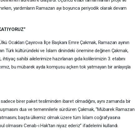
ini belirlenen adreslere ulaştırdı. Üçüncü etabı tamamlanan proje ile
nırken, yardımların Ramazan ayı boyunca periyodik olarak devam
KATIYORUZ”
Ülkü Ocakları Çayırova İlçe Başkanı Emre Çakmak, Ramazan ayının
anın Türk kültüründeki ve İslam dinindeki önemine değinen Çakmak,
 ihtiyaç sahibi ailelerimize hazırlanan gıda kolilerimizin 3. etabını
ımız, bu mübarek ayda komşusu açken tok yatmayan bir anlayışla
sadece birer paket tesliminden ibaret olmadığını, aynı zamanda bir
 Konuşmasını dua ve temennilerle sürdüren Çakmak, “Mübarek Ramazan
ç katmasını; başta ülkemiz olmak üzere tüm İslam coğrafyasına
bul olmasını Cenab-ı Hak’tan niyaz ederiz” ifadelerini kullandı.