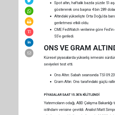
Spot altın, haftalık bazda yüzde 5'i 
göstererek ons başına 4 bin 289 dolara
Altındaki yükselişte Orta Doğu'da barı
geriletmesi etkili oldu.
CME FedWatch verilerine göre Fed'in ey
55'e geriledi.
ONS VE GRAM ALTIND
Küresel piyasalarda yükseliş ivmesini sürdür
seviyeleri test etti.
Ons Altın: Sabah seansında TSİ 09.23’
Gram Altın: Ons tarafındaki güçlü ralli
PİYASALAR SAAT 15.30’A KİLİTLENDİ
Yatırımcıların odağı, ABD Çalışma Bakanlığı 
istihdam verisine çevrildi. Analist Matt Simp