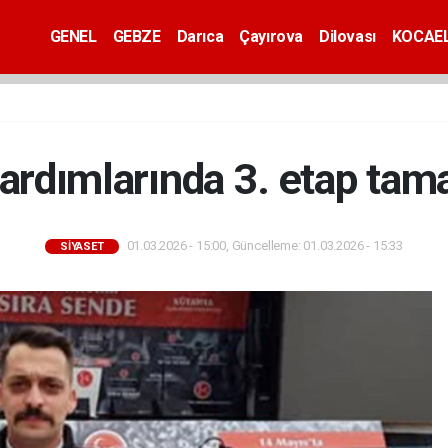
GENEL
GEBZE
Darıca
Çayırova
Dilovası
KOCAEL
ardımlarında 3. etap ta
01.03.2026 - 15:00, Güncelleme: 01.03.2026 - 15:33
SİYASET