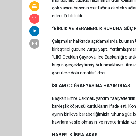
mensupları, titizlikle hazırlanan gıda koliler
çok sayıda hanenin mutfağına destek sağla
edeceği bildirildi.
“BİRLİK VE BERABERLİK RUHUNA GÜÇ 
Çalışmalar hakkında açıklamalarda bulunan 
birleştirici gücüne vurgu yaptı. Yardımlaşm
“Ülkü Ocakları Çayırova İlçe Başkanlığı olarak,
bugün gerçekleştirmiş bulunmaktayız. Amac
gönüllere dokunmaktır” dedi.
İSLAM COĞRAFYASINA HAYIR DUASI
Başkan Emre Çakmak, yardım faaliyetlerinin 
kardeşlik köprüsü kurduklarını ifade etti.
ayının birlik ve beraberliğimizin ruhuna gü
hayırlara vesile olmasını ve niyetlerimizin ka
HABER: KÜBRA AKAR