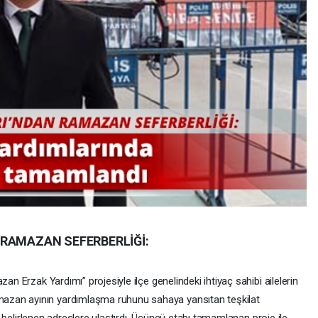
 RAMAZAN SEFERBERLİĞİ:
an Erzak Yardımı” projesiyle ilçe genelindeki ihtiyaç sahibi ailelerin
azan ayının yardımlaşma ruhunu sahaya yansıtan teşkilat