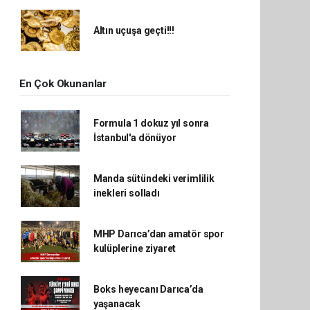
Altın uçuşa geçti!!!
En Çok Okunanlar
Formula 1 dokuz yıl sonra
İstanbul'a dönüyor
Manda sütündeki verimlilik
inekleri solladı
MHP Darıca’dan amatör spor
kulüplerine ziyaret
Boks heyecanı Darıca’da
yaşanacak