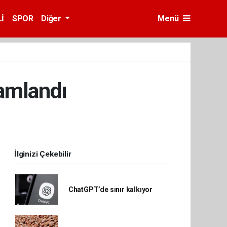
İ
SPOR
Diğer
Menü
mamlandı
İlginizi Çekebilir
ChatGPT’de sınır kalkıyor