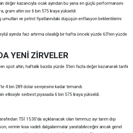
aşan değer kazancıyla ocak ayından bu yana en güçlü performansını
, gram altın ise 6 bin 575 liraya yükseldi.
ş umutları ve petrol fiyatlarındaki düşüşün enflasyon beklentilerini
lül ayında faiz artırma olasılığı bir hafta önceki yüzde 63'ten yüzde
A YENİ ZİRVELER
en spot altın, haftalık bazda yüzde 5'ten fazla değer kazanarak tarihi
te 4 bin 289 dolar seviyesine kadar tırmandı.
nin etkisiyle serbest piyasada 6 bin 575 liraya yükseldi.
tarafından TSİ 15.30’da açıklanacak olan temmuz ayı tarım dışı
son, verinin kısa vadeli dalgalanmalar yaratabileceğini ancak genel