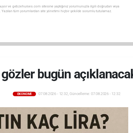
nuyor ve gebzehurses.com sitesine yaptığınız yorumunuzla ilgili doğrudan veya
. Yazılan tüm yorumlardan site yönetimi hiçbir şekilde sorumlu tutulamaz.
 gözler bugün açıklanaca
07.08.2026 - 12:32, Güncelleme: 07.08.2026 - 12:32
EKONOMİ