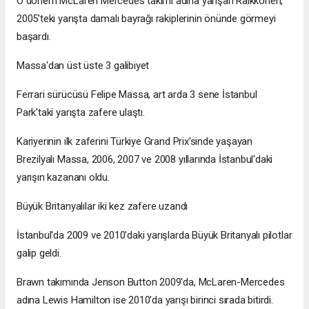
O dönem McLaren Mercedes takımı adına yarışan Raikkonen,
2005'teki yarışta damalı bayrağı rakiplerinin önünde görmeyi
başardı.
Massa'dan üst üste 3 galibiyet
Ferrari sürücüsü Felipe Massa, art arda 3 sene İstanbul
Park'taki yarışta zafere ulaştı.
Kariyerinin ilk zaferini Türkiye Grand Prix'sinde yaşayan
Brezilyalı Massa, 2006, 2007 ve 2008 yıllarında İstanbul'daki
yarışın kazananı oldu.
Büyük Britanyalılar iki kez zafere uzandı
İstanbul'da 2009 ve 2010'daki yarışlarda Büyük Britanyalı pilotlar
galip geldi.
Brawn takımında Jenson Button 2009'da, McLaren-Mercedes
adına Lewis Hamilton ise 2010'da yarışı birinci sırada bitirdi.