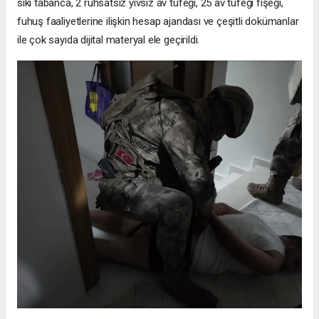
sıkı tabanca, 2 ruhsatsız yivsiz av tüfeği, 25 av tüfeği fişeği,
fuhuş faaliyetlerine ilişkin hesap ajandası ve çeşitli dokümanlar
ile çok sayıda dijital materyal ele geçirildi.