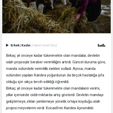
Erkek
|
Kadın
(Haberi Sesli Oku)
Birkaç yıl önceye kadar tükenmekte olan mandalar, devletin
ıslah projesiyle beraber verimliliğini artırdı. Güncel duruma göre,
manda sütündeki verimlilik inekleri solladı. Ayrıca, manda
sütünden yapılan Kandıra yoğurdunun da birçok hastalığa şifa
olduğu için sıkça tercih edildiği öğrenildi.
Birkaç yıl önceye kadar tükenmekte olan mandaların verimi,
yıllar içerisinde ciddi miktarda artış gösterdi. Devletin mandayı
geliştirmeye, ırkları yenilemeye yönelik ortaya koyduğu ıslah
projesi meyvelerini verdi. Kocaeli’nin Kandıra ilçesindeki