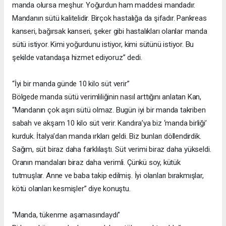
manda olursa meşhur. Yoğurdun ham maddesi mandadır.
Mandanın sütü kalitelidir. Birçok hastalığa da şifadır. Pankreas
kanseri, bağırsak kanseri, şeker gibi hastalıkları olanlar manda
sütü istiyor. Kimi yoğurdunu istiyor, kimi sütünü istiyor. Bu
şekilde vatandaşa hizmet ediyoruz” dedi.
“İyi bir manda günde 10 kilo süt verir”
Bölgede manda sütü verimliliğinin nasıl arttığını anlatan Kan,
“Mandanın çok aşırı sütü olmaz. Bugün iyi bir manda takriben
sabah ve akşam 10 kilo süt verir. Kandıra’ya biz ‘manda birliği’
kurduk. İtalya’dan manda ırkları geldi. Biz bunları döllendirdik.
Sağım, süt biraz daha farklılaştı. Süt verimi biraz daha yükseldi.
Oranın mandaları biraz daha verimli. Çünkü soy, kütük
tutmuşlar. Anne ve baba takip edilmiş. İyi olanları bırakmışlar,
kötü olanları kesmişler” diye konuştu.
“Manda, tükenme aşamasındaydı”