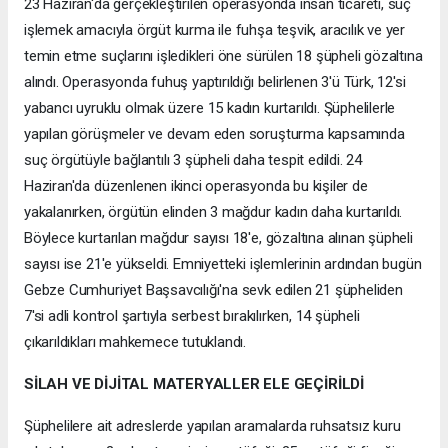
23 Haziran'da gerçekleştirilen operasyonda insan ticareti, suç
işlemek amacıyla örgüt kurma ile fuhşa teşvik, aracılık ve yer
temin etme suçlarını işledikleri öne sürülen 18 şüpheli gözaltına
alındı. Operasyonda fuhuş yaptırıldığı belirlenen 3'ü Türk, 12'si
yabancı uyruklu olmak üzere 15 kadın kurtarıldı. Şüphelilerle
yapılan görüşmeler ve devam eden soruşturma kapsamında
suç örgütüyle bağlantılı 3 şüpheli daha tespit edildi. 24
Haziran'da düzenlenen ikinci operasyonda bu kişiler de
yakalanırken, örgütün elinden 3 mağdur kadın daha kurtarıldı.
Böylece kurtarılan mağdur sayısı 18'e, gözaltına alınan şüpheli
sayısı ise 21'e yükseldi. Emniyetteki işlemlerinin ardından bugün
Gebze Cumhuriyet Başsavcılığı'na sevk edilen 21 şüpheliden
7'si adli kontrol şartıyla serbest bırakılırken, 14 şüpheli
çıkarıldıkları mahkemece tutuklandı.
SİLAH VE DİJİTAL MATERYALLER ELE GEÇİRİLDİ
Şüphelilere ait adreslerde yapılan aramalarda ruhsatsız kuru