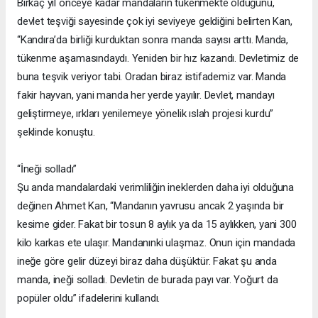
Birkaç yıl önceye kadar mandaların tükenmekte olduğunu,
devlet teşviği sayesinde çok iyi seviyeye geldiğini belirten Kan,
“Kandıra’da birliği kurduktan sonra manda sayısı arttı. Manda,
tükenme aşamasındaydı. Yeniden bir hız kazandı. Devletimiz de
buna teşvik veriyor tabi. Oradan biraz istifademiz var. Manda
fakir hayvan, yani manda her yerde yayılır. Devlet, mandayı
geliştirmeye, ırkları yenilemeye yönelik ıslah projesi kurdu”
şeklinde konuştu.
“İneği solladı”
Şu anda mandalardaki verimliliğin ineklerden daha iyi olduğuna
değinen Ahmet Kan, “Mandanın yavrusu ancak 2 yaşında bir
kesime gider. Fakat bir tosun 8 aylık ya da 15 aylıkken, yani 300
kilo karkas ete ulaşır. Mandanınki ulaşmaz. Onun için mandada
ineğe göre gelir düzeyi biraz daha düşüktür. Fakat şu anda
manda, ineği solladı. Devletin de burada payı var. Yoğurt da
popüler oldu” ifadelerini kullandı.