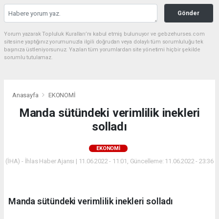
Gönder
Yorum yazarak Topluluk Kuralları’nı kabul etmiş bulunuyor ve gebzehurses.com
sitesine yaptığınız yorumunuzla ilgili doğrudan veya dolaylı tüm sorumluluğu tek
başınıza üstleniyorsunuz. Yazılan tüm yorumlardan site yönetimi hiçbir şekilde
sorumlu tutulamaz.
Anasayfa
EKONOMİ
Manda sütündeki verimlilik inekleri
solladı
EKONOMİ
(İHA) - İhlas Haber Ajansı | 11.06.2022 - 11:01, Güncelleme: 11.06.2022 - 23:36
Manda sütündeki verimlilik inekleri solladı