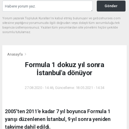
Gönder
Yorum yazarak Topluluk Kuralları’nı kabul etmiş bulunuyor ve gebzehurses.com
sitesine yaptığınız yorumunuzla ilgili doğrudan veya dolaylı tüm sorumluluğu tek
başınıza üstleniyorsunuz. Yazılan tüm yorumlardan site yönetimi hiçbir şekilde
sorumlu tutulamaz.
Anasayfa
Formula 1 dokuz yıl sonra
İstanbul'a dönüyor
27.08.2020 - 14:46, Güncelleme: 18.05.2021 - 14:34
2005'ten 2011'e kadar 7 yıl boyunca Formula 1
yarışı düzenlenen İstanbul, 9 yıl sonra yeniden
takvime dahil edildi.