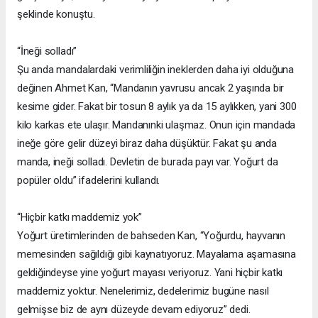
şeklinde konuştu.
“İneği solladı”
Şu anda mandalardaki verimliliğin ineklerden daha iyi olduğuna
değinen Ahmet Kan, “Mandanın yavrusu ancak 2 yaşında bir
kesime gider. Fakat bir tosun 8 aylık ya da 15 aylıkken, yani 300
kilo karkas ete ulaşır. Mandanınki ulaşmaz. Onun için mandada
ineğe göre gelir düzeyi biraz daha düşüktür. Fakat şu anda
manda, ineği solladı. Devletin de burada payı var. Yoğurt da
popüler oldu” ifadelerini kullandı.
“Hiçbir katkı maddemiz yok”
Yoğurt üretimlerinden de bahseden Kan, “Yoğurdu, hayvanın
memesinden sağıldığı gibi kaynatıyoruz. Mayalama aşamasına
geldiğindeyse yine yoğurt mayası veriyoruz. Yani hiçbir katkı
maddemiz yoktur. Nenelerimiz, dedelerimiz bugüne nasıl
gelmişse biz de aynı düzeyde devam ediyoruz” dedi.