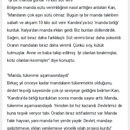
“İyi bir manda günde 10 kilo süt verir”
Bölgede manda sütü verimliliğinin nasıl arttığını anlatan Kan,
“Mandanın çok aşırı sütü olmaz. Bugün iyi bir manda takriben
sabah ve akşam 10 kilo süt verir. Kandıra’ya biz ‘manda birliği’
kurduk. İtalya’dan manda ırkları geldi. Biz bunları döllendirdik.
Sağım, süt biraz daha farklılaştı. Süt verimi biraz daha yükseldi.
Oranın mandaları biraz daha verimli. Çünkü soy, kütük
tutmuşlar. Anne ve baba takip edilmiş. İyi olanları bırakmışlar,
kötü olanları kesmişler” diye konuştu.
“Manda, tükenme aşamasındaydı”
Birkaç yıl önceye kadar mandaların tükenmekte olduğunu,
devlet teşviği sayesinde çok iyi seviyeye geldiğini belirten Kan,
“Kandıra’da birliği kurduktan sonra manda sayısı arttı. Manda,
tükenme aşamasındaydı. Yeniden bir hız kazandı. Devletimiz de
buna teşvik veriyor tabi. Oradan biraz istifademiz var. Manda
fakir hayvan, yani manda her yerde yayılır. Devlet, mandayı
geliştirmeye, ırkları yenilemeye yönelik ıslah projesi kurdu”