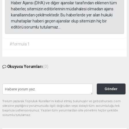
Haber Ajansı (DHA) ve diğer ajanslar tarafından eklenen tüm
haberler, sitemizin editörlerinin müdahalesi olmadan ajans
kanallarından çekilmektedir. Bu haberlerde yer alan hukuki
muhataplar haberi geçen ajanslar olup sitemizin hiç bir
editörü sorumlu tutulamaz...
#formula 1
Okuyucu Yorumları
(0)
Gönder
Yorum yazarak Topluluk Kuralları’nı kabul etmiş bulunuyor ve gebzehurses.com
sitesine yaptığınız yorumunuzla ilgili doğrudan veya dolaylı tüm sorumluluğu tek
başınıza üstleniyorsunuz. Yazılan tüm yorumlardan site yönetimi hiçbir şekilde
sorumlu tutulamaz.