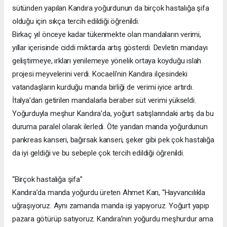
sütünden yapılan Kandıra yoğurdunun da birçok hastalığa şifa
olduğu için sıkça tercih edildiği öğrenildi.
Birkaç yıl önceye kadar tükenmekte olan mandaların verimi,
yıllar içerisinde ciddi miktarda artış gösterdi. Devletin mandayı
geliştirmeye, ırkları yenilemeye yönelik ortaya koyduğu ıslah
projesi meyvelerini verdi. Kocaeli’nin Kandıra ilçesindeki
vatandaşların kurduğu manda birliği de verimi iyice artırdı.
İtalya’dan getirilen mandalarla beraber süt verimi yükseldi.
Yoğurduyla meşhur Kandıra’da, yoğurt satışlarındaki artış da bu
duruma paralel olarak ilerledi. Öte yandan manda yoğurdunun
pankreas kanseri, bağırsak kanseri, şeker gibi pek çok hastalığa
da iyi geldiği ve bu sebeple çok tercih edildiği öğrenildi.
“Birçok hastalığa şifa”
Kandıra’da manda yoğurdu üreten Ahmet Kan, “Hayvancılıkla
uğraşıyoruz. Aynı zamanda manda işi yapıyoruz. Yoğurt yapıp
pazara götürüp satıyoruz. Kandıra’nın yoğurdu meşhurdur ama