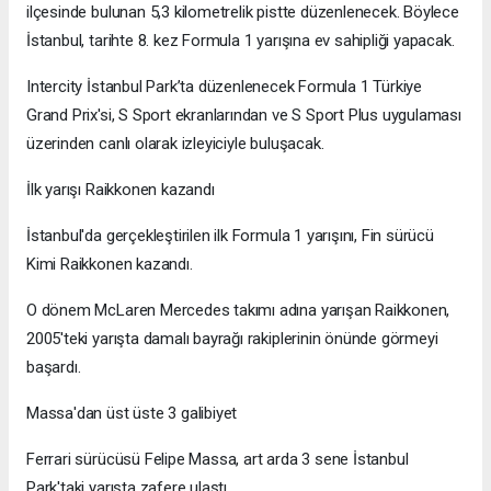
ilçesinde bulunan 5,3 kilometrelik pistte düzenlenecek. Böylece
İstanbul, tarihte 8. kez Formula 1 yarışına ev sahipliği yapacak.
Intercity İstanbul Park’ta düzenlenecek Formula 1 Türkiye
Grand Prix'si, S Sport ekranlarından ve S Sport Plus uygulaması
üzerinden canlı olarak izleyiciyle buluşacak.
İlk yarışı Raikkonen kazandı
İstanbul'da gerçekleştirilen ilk Formula 1 yarışını, Fin sürücü
Kimi Raikkonen kazandı.
O dönem McLaren Mercedes takımı adına yarışan Raikkonen,
2005'teki yarışta damalı bayrağı rakiplerinin önünde görmeyi
başardı.
Massa'dan üst üste 3 galibiyet
Ferrari sürücüsü Felipe Massa, art arda 3 sene İstanbul
Park'taki yarışta zafere ulaştı.