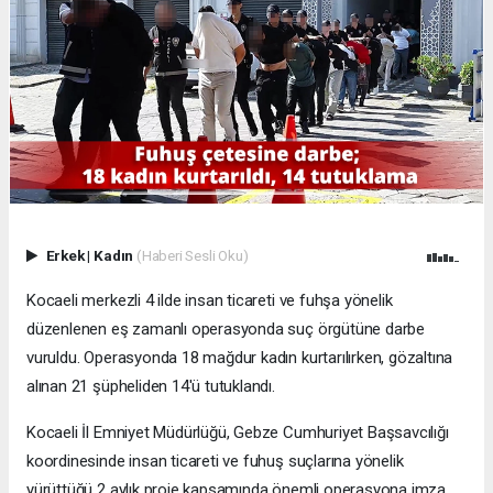
Erkek
|
Kadın
(Haberi Sesli Oku)
Kocaeli merkezli 4 ilde insan ticareti ve fuhşa yönelik
düzenlenen eş zamanlı operasyonda suç örgütüne darbe
vuruldu. Operasyonda 18 mağdur kadın kurtarılırken, gözaltına
alınan 21 şüpheliden 14'ü tutuklandı.
Kocaeli İl Emniyet Müdürlüğü, Gebze Cumhuriyet Başsavcılığı
koordinesinde insan ticareti ve fuhuş suçlarına yönelik
yürüttüğü 2 aylık proje kapsamında önemli operasyona imza