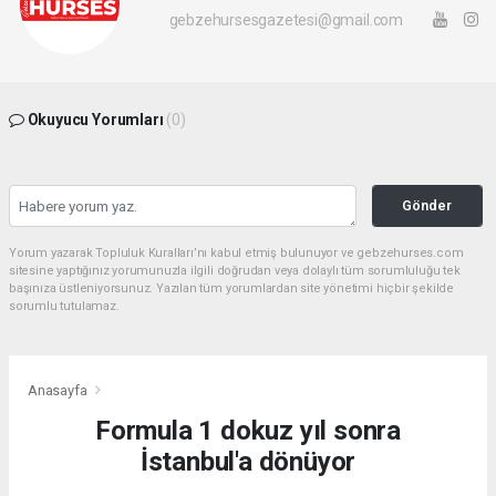
gebzehursesgazetesi@gmail.com
Okuyucu Yorumları
(0)
Gönder
Yorum yazarak Topluluk Kuralları’nı kabul etmiş bulunuyor ve gebzehurses.com
sitesine yaptığınız yorumunuzla ilgili doğrudan veya dolaylı tüm sorumluluğu tek
başınıza üstleniyorsunuz. Yazılan tüm yorumlardan site yönetimi hiçbir şekilde
sorumlu tutulamaz.
Anasayfa
Formula 1 dokuz yıl sonra
İstanbul'a dönüyor