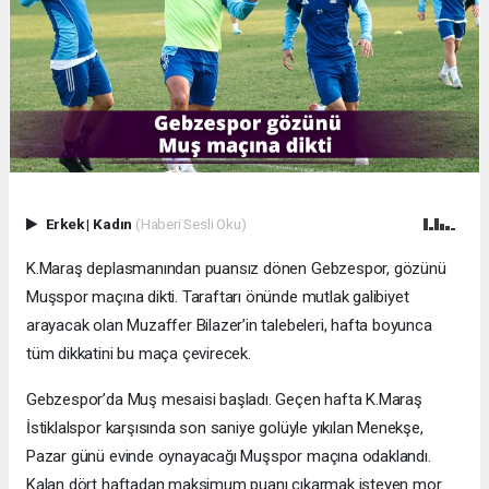
Erkek
|
Kadın
(Haberi Sesli Oku)
K.Maraş deplasmanından puansız dönen Gebzespor, gözünü
Muşspor maçına dikti. Taraftarı önünde mutlak galibiyet
arayacak olan Muzaffer Bilazer’in talebeleri, hafta boyunca
tüm dikkatini bu maça çevirecek.
Gebzespor’da Muş mesaisi başladı. Geçen hafta K.Maraş
İstiklalspor karşısında son saniye golüyle yıkılan Menekşe,
Pazar günü evinde oynayacağı Muşspor maçına odaklandı.
Kalan dört haftadan maksimum puanı çıkarmak isteyen mor