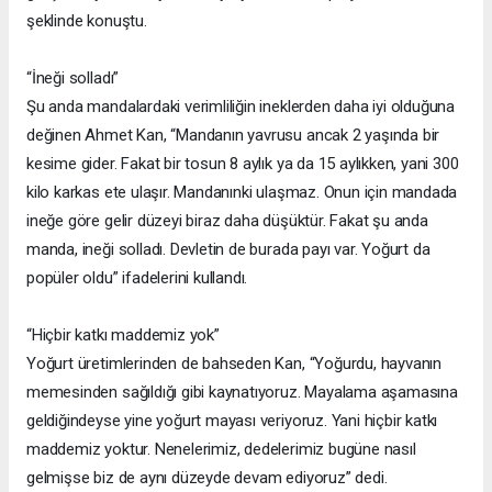
şeklinde konuştu.
“İneği solladı”
Şu anda mandalardaki verimliliğin ineklerden daha iyi olduğuna
değinen Ahmet Kan, “Mandanın yavrusu ancak 2 yaşında bir
kesime gider. Fakat bir tosun 8 aylık ya da 15 aylıkken, yani 300
kilo karkas ete ulaşır. Mandanınki ulaşmaz. Onun için mandada
ineğe göre gelir düzeyi biraz daha düşüktür. Fakat şu anda
manda, ineği solladı. Devletin de burada payı var. Yoğurt da
popüler oldu” ifadelerini kullandı.
“Hiçbir katkı maddemiz yok”
Yoğurt üretimlerinden de bahseden Kan, “Yoğurdu, hayvanın
memesinden sağıldığı gibi kaynatıyoruz. Mayalama aşamasına
geldiğindeyse yine yoğurt mayası veriyoruz. Yani hiçbir katkı
maddemiz yoktur. Nenelerimiz, dedelerimiz bugüne nasıl
gelmişse biz de aynı düzeyde devam ediyoruz” dedi.