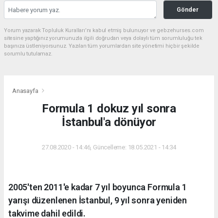
Gönder
Yorum yazarak Topluluk Kuralları’nı kabul etmiş bulunuyor ve gebzehurses.com
sitesine yaptığınız yorumunuzla ilgili doğrudan veya dolaylı tüm sorumluluğu tek
başınıza üstleniyorsunuz. Yazılan tüm yorumlardan site yönetimi hiçbir şekilde
sorumlu tutulamaz.
Anasayfa
Formula 1 dokuz yıl sonra
İstanbul'a dönüyor
27.08.2020 - 14:46, Güncelleme: 18.05.2021 - 14:34
2005'ten 2011'e kadar 7 yıl boyunca Formula 1
yarışı düzenlenen İstanbul, 9 yıl sonra yeniden
takvime dahil edildi.