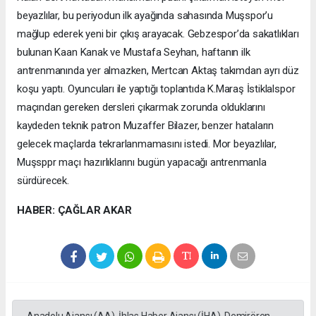
beyazlılar, bu periyodun ilk ayağında sahasında Muşspor’u
mağlup ederek yeni bir çıkış arayacak. Gebzespor’da sakatlıkları
bulunan Kaan Kanak ve Mustafa Seyhan, haftanın ilk
antrenmanında yer almazken, Mertcan Aktaş takımdan ayrı düz
koşu yaptı. Oyuncuları ile yaptığı toplantıda K.Maraş İstiklalspor
maçından gereken dersleri çıkarmak zorunda olduklarını
kaydeden teknik patron Muzaffer Bilazer, benzer hataların
gelecek maçlarda tekrarlanmamasını istedi. Mor beyazlılar,
Muşsppr maçı hazırlıklarını bugün yapacağı antrenmanla
sürdürecek.
HABER: ÇAĞLAR AKAR
Anadolu Ajansı (AA), İhlas Haber Ajansı (İHA), Demirören