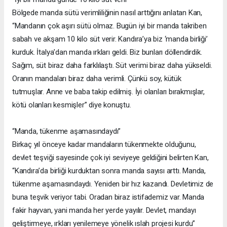
Bölgede manda sütü verimliliğinin nasıl arttığını anlatan Kan,
“Mandanın çok aşırı sütü olmaz. Bugün iyi bir manda takriben
sabah ve akşam 10 kilo süt verir. Kandıra’ya biz ‘manda birliği’
kurduk. İtalya’dan manda ırkları geldi. Biz bunları döllendirdik.
Sağım, süt biraz daha farklılaştı. Süt verimi biraz daha yükseldi.
Oranın mandaları biraz daha verimli. Çünkü soy, kütük
tutmuşlar. Anne ve baba takip edilmiş. İyi olanları bırakmışlar,
kötü olanları kesmişler” diye konuştu.
“Manda, tükenme aşamasındaydı”
Birkaç yıl önceye kadar mandaların tükenmekte olduğunu,
devlet teşviği sayesinde çok iyi seviyeye geldiğini belirten Kan,
“Kandıra’da birliği kurduktan sonra manda sayısı arttı. Manda,
tükenme aşamasındaydı. Yeniden bir hız kazandı. Devletimiz de
buna teşvik veriyor tabi. Oradan biraz istifademiz var. Manda
fakir hayvan, yani manda her yerde yayılır. Devlet, mandayı
geliştirmeye, ırkları yenilemeye yönelik ıslah projesi kurdu”