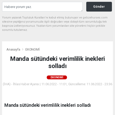
Gönder
Yorum yazarak Topluluk Kuralları’nı kabul etmiş bulunuyor ve gebzehurses.com
sitesine yaptığınız yorumunuzla ilgili doğrudan veya dolaylı tüm sorumluluğu tek
başınıza üstleniyorsunuz. Yazılan tüm yorumlardan site yönetimi hiçbir şekilde
sorumlu tutulamaz.
Anasayfa
EKONOMİ
Manda sütündeki verimlilik inekleri
solladı
EKONOMİ
(İHA) - İhlas Haber Ajansı | 11.06.2022 - 11:01, Güncelleme: 11.06.2022 - 23:36
Manda sütündeki verimlilik inekleri solladı