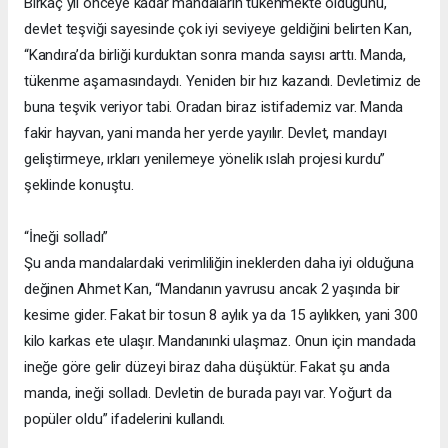
Birkaç yıl önceye kadar mandaların tükenmekte olduğunu,
devlet teşviği sayesinde çok iyi seviyeye geldiğini belirten Kan,
“Kandıra’da birliği kurduktan sonra manda sayısı arttı. Manda,
tükenme aşamasındaydı. Yeniden bir hız kazandı. Devletimiz de
buna teşvik veriyor tabi. Oradan biraz istifademiz var. Manda
fakir hayvan, yani manda her yerde yayılır. Devlet, mandayı
geliştirmeye, ırkları yenilemeye yönelik ıslah projesi kurdu”
şeklinde konuştu.
“İneği solladı”
Şu anda mandalardaki verimliliğin ineklerden daha iyi olduğuna
değinen Ahmet Kan, “Mandanın yavrusu ancak 2 yaşında bir
kesime gider. Fakat bir tosun 8 aylık ya da 15 aylıkken, yani 300
kilo karkas ete ulaşır. Mandanınki ulaşmaz. Onun için mandada
ineğe göre gelir düzeyi biraz daha düşüktür. Fakat şu anda
manda, ineği solladı. Devletin de burada payı var. Yoğurt da
popüler oldu” ifadelerini kullandı.