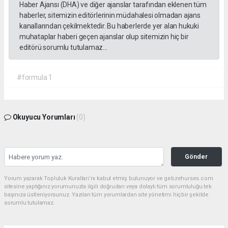
Haber Ajansı (DHA) ve diğer ajanslar tarafından eklenen tüm
haberler, sitemizin editörlerinin müdahalesi olmadan ajans
kanallarından çekilmektedir. Bu haberlerde yer alan hukuki
muhataplar haberi geçen ajanslar olup sitemizin hiç bir
editörü sorumlu tutulamaz...
#formula 1
Okuyucu Yorumları
(0)
Gönder
Yorum yazarak Topluluk Kuralları’nı kabul etmiş bulunuyor ve gebzehurses.com
sitesine yaptığınız yorumunuzla ilgili doğrudan veya dolaylı tüm sorumluluğu tek
başınıza üstleniyorsunuz. Yazılan tüm yorumlardan site yönetimi hiçbir şekilde
sorumlu tutulamaz.