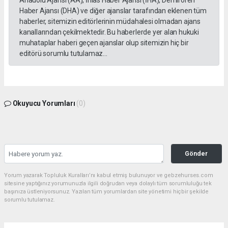
Haber Ajansı (DHA) ve diğer ajanslar tarafından eklenen tüm
haberler, sitemizin editörlerinin müdahalesi olmadan ajans
kanallarından çekilmektedir. Bu haberlerde yer alan hukuki
muhataplar haberi geçen ajanslar olup sitemizin hiç bir
editörü sorumlu tutulamaz...
Okuyucu Yorumları
(0)
Gönder
Yorum yazarak Topluluk Kuralları’nı kabul etmiş bulunuyor ve gebzehurses.com
sitesine yaptığınız yorumunuzla ilgili doğrudan veya dolaylı tüm sorumluluğu tek
başınıza üstleniyorsunuz. Yazılan tüm yorumlardan site yönetimi hiçbir şekilde
sorumlu tutulamaz.