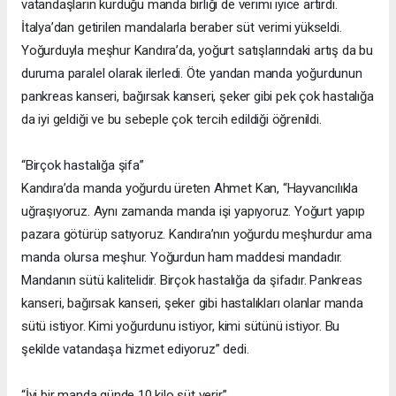
vatandaşların kurduğu manda birliği de verimi iyice artırdı.
İtalya’dan getirilen mandalarla beraber süt verimi yükseldi.
Yoğurduyla meşhur Kandıra’da, yoğurt satışlarındaki artış da bu
duruma paralel olarak ilerledi. Öte yandan manda yoğurdunun
pankreas kanseri, bağırsak kanseri, şeker gibi pek çok hastalığa
da iyi geldiği ve bu sebeple çok tercih edildiği öğrenildi.
“Birçok hastalığa şifa”
Kandıra’da manda yoğurdu üreten Ahmet Kan, “Hayvancılıkla
uğraşıyoruz. Aynı zamanda manda işi yapıyoruz. Yoğurt yapıp
pazara götürüp satıyoruz. Kandıra’nın yoğurdu meşhurdur ama
manda olursa meşhur. Yoğurdun ham maddesi mandadır.
Mandanın sütü kalitelidir. Birçok hastalığa da şifadır. Pankreas
kanseri, bağırsak kanseri, şeker gibi hastalıkları olanlar manda
sütü istiyor. Kimi yoğurdunu istiyor, kimi sütünü istiyor. Bu
şekilde vatandaşa hizmet ediyoruz” dedi.
“İyi bir manda günde 10 kilo süt verir”