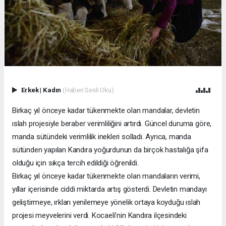
Erkek
|
Kadın
(Haberi Sesli Oku)
Birkaç yıl önceye kadar tükenmekte olan mandalar, devletin
ıslah projesiyle beraber verimliliğini artırdı. Güncel duruma göre,
manda sütündeki verimlilik inekleri solladı. Ayrıca, manda
sütünden yapılan Kandıra yoğurdunun da birçok hastalığa şifa
olduğu için sıkça tercih edildiği öğrenildi.
Birkaç yıl önceye kadar tükenmekte olan mandaların verimi,
yıllar içerisinde ciddi miktarda artış gösterdi. Devletin mandayı
geliştirmeye, ırkları yenilemeye yönelik ortaya koyduğu ıslah
projesi meyvelerini verdi. Kocaeli’nin Kandıra ilçesindeki