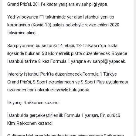
Grand Prix'si, 2011'e kadar yarışlara ev sahipliği yaptı.
Yedi yıl boyunca F1 takviminde yer alan İstanbul, yeni tip
koronavirüs (Kovid-19) salgını sebebiyle revize edilen 2020
takvimine alındı.
Şampiyonanın bu sezonki 14. etabı, 13-15 Kasım'da Tuzla
ilçesinde bulunan 5,3 kilometrelik pistte düzenlenecek. Böylece
İstanbul, tarihte 8. kez Formula 1 yarışına ev sahipliği yapacak.
Intercity İstanbul Park’ta düzenlenecek Formula 1 Türkiye
Grand Prix'si, S Sport ekranlarından ve S Sport Plus uygulaması
üzerinden canlı olarak izleyiciyle buluşacak.
İlk yarışı Raikkonen kazandı
İstanbul'da gerçekleştirilen ilk Formula 1 yarışını, Fin sürücü
Kimi Raikkonen kazandı.
O dönem McLaren Mercedes takımı adına yarışan Raikkonen,