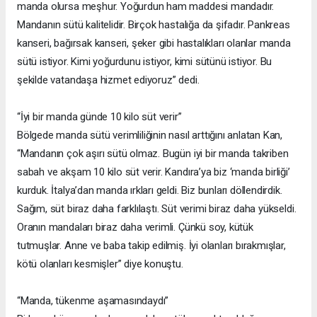
manda olursa meşhur. Yoğurdun ham maddesi mandadır.
Mandanın sütü kalitelidir. Birçok hastalığa da şifadır. Pankreas
kanseri, bağırsak kanseri, şeker gibi hastalıkları olanlar manda
sütü istiyor. Kimi yoğurdunu istiyor, kimi sütünü istiyor. Bu
şekilde vatandaşa hizmet ediyoruz” dedi.
“İyi bir manda günde 10 kilo süt verir”
Bölgede manda sütü verimliliğinin nasıl arttığını anlatan Kan,
“Mandanın çok aşırı sütü olmaz. Bugün iyi bir manda takriben
sabah ve akşam 10 kilo süt verir. Kandıra’ya biz ‘manda birliği’
kurduk. İtalya’dan manda ırkları geldi. Biz bunları döllendirdik.
Sağım, süt biraz daha farklılaştı. Süt verimi biraz daha yükseldi.
Oranın mandaları biraz daha verimli. Çünkü soy, kütük
tutmuşlar. Anne ve baba takip edilmiş. İyi olanları bırakmışlar,
kötü olanları kesmişler” diye konuştu.
“Manda, tükenme aşamasındaydı”