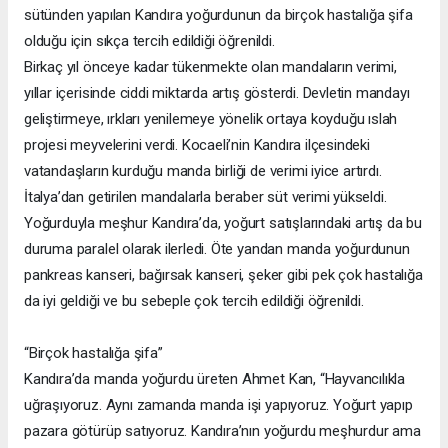
sütünden yapılan Kandıra yoğurdunun da birçok hastalığa şifa
olduğu için sıkça tercih edildiği öğrenildi.
Birkaç yıl önceye kadar tükenmekte olan mandaların verimi,
yıllar içerisinde ciddi miktarda artış gösterdi. Devletin mandayı
geliştirmeye, ırkları yenilemeye yönelik ortaya koyduğu ıslah
projesi meyvelerini verdi. Kocaeli’nin Kandıra ilçesindeki
vatandaşların kurduğu manda birliği de verimi iyice artırdı.
İtalya’dan getirilen mandalarla beraber süt verimi yükseldi.
Yoğurduyla meşhur Kandıra’da, yoğurt satışlarındaki artış da bu
duruma paralel olarak ilerledi. Öte yandan manda yoğurdunun
pankreas kanseri, bağırsak kanseri, şeker gibi pek çok hastalığa
da iyi geldiği ve bu sebeple çok tercih edildiği öğrenildi.
“Birçok hastalığa şifa”
Kandıra’da manda yoğurdu üreten Ahmet Kan, “Hayvancılıkla
uğraşıyoruz. Aynı zamanda manda işi yapıyoruz. Yoğurt yapıp
pazara götürüp satıyoruz. Kandıra’nın yoğurdu meşhurdur ama