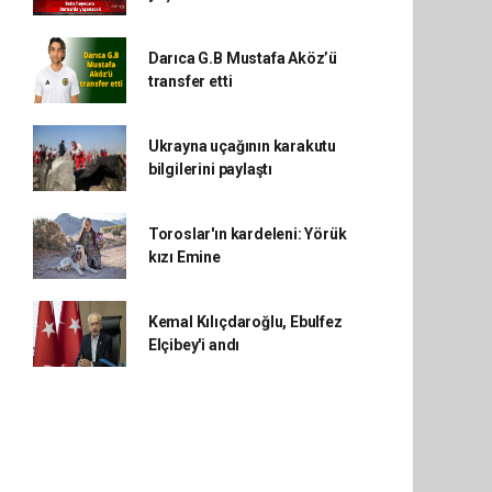
Darıca G.B Mustafa Aköz’ü
transfer etti
Ukrayna uçağının karakutu
bilgilerini paylaştı
Toroslar'ın kardeleni: Yörük
kızı Emine
Kemal Kılıçdaroğlu, Ebulfez
Elçibey'i andı