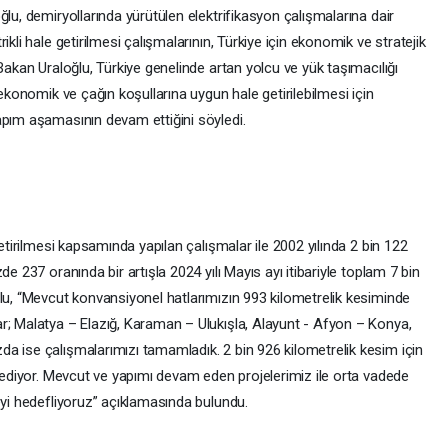
ğlu, demiryollarında yürütülen elektrifikasyon çalışmalarına dair
kli hale getirilmesi çalışmalarının, Türkiye için ekonomik ve stratejik
Bakan Uraloğlu, Türkiye genelinde artan yolcu ve yük taşımacılığı
 ekonomik ve çağın koşullarına uygun hale getirilebilmesi için
apım aşamasının devam ettiğini söyledi.
getirilmesi kapsamında yapılan çalışmalar ile 2002 yılında 2 bin 122
e 237 oranında bir artışla 2024 yılı Mayıs ayı itibariyle toplam 7 bin
ğlu, “Mevcut konvansiyonel hatlarımızın 993 kilometrelik kesiminde
r; Malatya – Elazığ, Karaman – Ulukışla, Alayunt - Afyon – Konya,
a ise çalışmalarımızı tamamladık. 2 bin 926 kilometrelik kesim için
m ediyor. Mevcut ve yapımı devam eden projelerimiz ile orta vadede
eyi hedefliyoruz” açıklamasında bulundu.