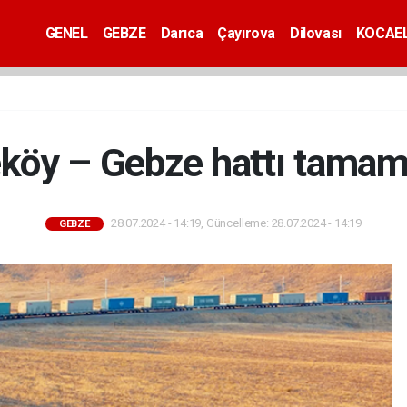
GENEL
GEBZE
Darıca
Çayırova
Dilovası
KOCAEL
köy – Gebze hattı tamam
28.07.2024 - 14:19, Güncelleme: 28.07.2024 - 14:19
GEBZE