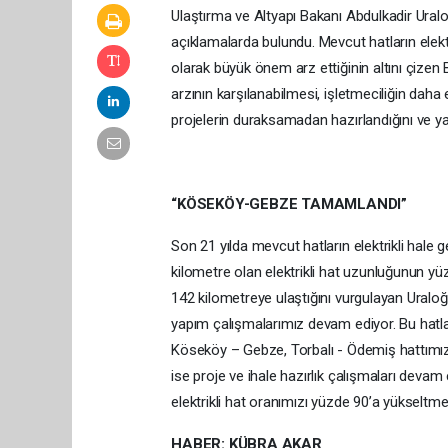
Ulaştırma ve Altyapı Bakanı Abdulkadir Uralo
açıklamalarda bulundu. Mevcut hatların elektri
olarak büyük önem arz ettiğinin altını çizen 
arzının karşılanabilmesi, işletmeciliğin daha
projelerin duraksamadan hazırlandığını ve y
“KÖSEKÖY-GEBZE TAMAMLANDI”
Son 21 yılda mevcut hatların elektrikli hale 
kilometre olan elektrikli hat uzunluğunun yüzd
142 kilometreye ulaştığını vurgulayan Uralo
yapım çalışmalarımız devam ediyor. Bu hatla
Köseköy – Gebze, Torbalı - Ödemiş hattımızd
ise proje ve ihale hazırlık çalışmaları deva
elektrikli hat oranımızı yüzde 90’a yükseltm
HABER: KÜBRA AKAR