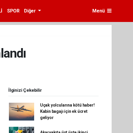
İ
SPOR
Diğer
Menü
landı
İlginizi Çekebilir
Uçak yolcularına kötü haber!
Kabin bagajı için ek ücret
geliyor
Akaryakıta üst üste ikinci