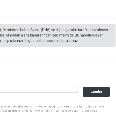
), Demirören Haber Ajansı (DHA) ve diğer ajanslar tarafından eklenen
lesi olmadan ajans kanallarından çekilmektedir. Bu haberlerde yer
 olup sitemizin hiç bir editörü sorumlu tutulamaz...
Gönder
nuyor ve gebzehurses.com sitesine yaptığınız yorumunuzla ilgili doğrudan veya
. Yazılan tüm yorumlardan site yönetimi hiçbir şekilde sorumlu tutulamaz.