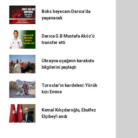
Boks heyecanı Darıca’da
yaşanacak
Darıca G.B Mustafa Aköz’ü
transfer etti
Ukrayna uçağının karakutu
bilgilerini paylaştı
Toroslar'ın kardeleni: Yörük
kızı Emine
Kemal Kılıçdaroğlu, Ebulfez
Elçibey'i andı