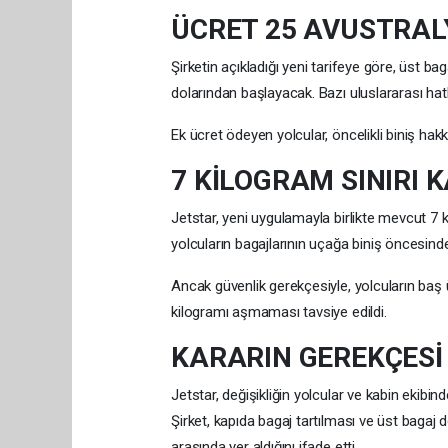
ÜCRET 25 AVUSTRAL
Şirketin açıkladığı yeni tarifeye göre, üst b
dolarından başlayacak. Bazı uluslararası hat
Ek ücret ödeyen yolcular, öncelikli biniş hak
7 KİLOGRAM SINIRI 
Jetstar, yeni uygulamayla birlikte mevcut 7 ki
yolcuların bagajlarının uçağa biniş öncesinde 
Ancak güvenlik gerekçesiyle, yolcuların baş ü
kilogramı aşmaması tavsiye edildi.
KARARIN GEREKÇESİ
Jetstar, değişikliğin yolcular ve kabin ekibind
Şirket, kapıda bagaj tartılması ve üst bagaj 
arasında yer aldığını ifade etti.