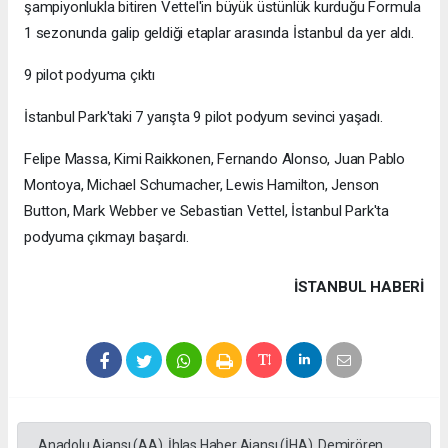
şampiyonlukla bitiren Vettel'in büyük üstünlük kurduğu Formula
1 sezonunda galip geldiği etaplar arasında İstanbul da yer aldı.
9 pilot podyuma çıktı
İstanbul Park'taki 7 yarışta 9 pilot podyum sevinci yaşadı.
Felipe Massa, Kimi Raikkonen, Fernando Alonso, Juan Pablo
Montoya, Michael Schumacher, Lewis Hamilton, Jenson
Button, Mark Webber ve Sebastian Vettel, İstanbul Park'ta
podyuma çıkmayı başardı.
İSTANBUL HABERİ
Anadolu Ajansı (AA), İhlas Haber Ajansı (İHA), Demirören