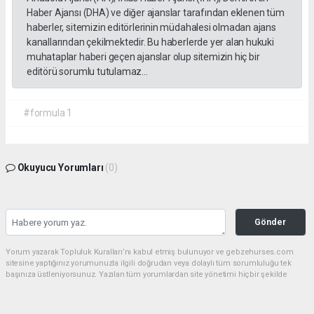
Haber Ajansı (DHA) ve diğer ajanslar tarafından eklenen tüm
haberler, sitemizin editörlerinin müdahalesi olmadan ajans
kanallarından çekilmektedir. Bu haberlerde yer alan hukuki
muhataplar haberi geçen ajanslar olup sitemizin hiç bir
editörü sorumlu tutulamaz...
#formula 1
Okuyucu Yorumları
(0)
Gönder
Yorum yazarak Topluluk Kuralları’nı kabul etmiş bulunuyor ve gebzehurses.com
sitesine yaptığınız yorumunuzla ilgili doğrudan veya dolaylı tüm sorumluluğu tek
başınıza üstleniyorsunuz. Yazılan tüm yorumlardan site yönetimi hiçbir şekilde
sorumlu tutulamaz.