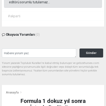
editörü sorumlu tutulamaz...
#akparti
Okuyucu Yorumları
(0)
Gönder
Yorum yazarak Topluluk Kuralları’nı kabul etmiş bulunuyor ve gebzehurses.com
sitesine yaptığınız yorumunuzla ilgili doğrudan veya dolaylı tüm sorumluluğu tek
başınıza üstleniyorsunuz. Yazılan tüm yorumlardan site yönetimi hiçbir şekilde
sorumlu tutulamaz.
Anasayfa
Formula 1 dokuz yıl sonra