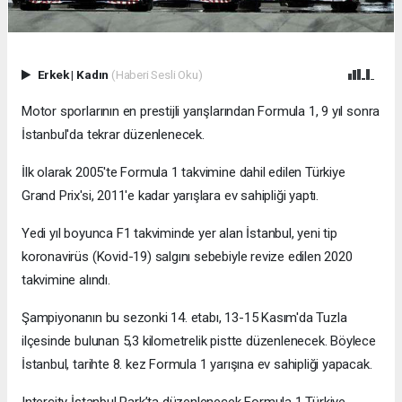
Erkek
|
Kadın
(Haberi Sesli Oku)
Motor sporlarının en prestijli yarışlarından Formula 1, 9 yıl sonra
İstanbul'da tekrar düzenlenecek.
İlk olarak 2005'te Formula 1 takvimine dahil edilen Türkiye
Grand Prix'si, 2011'e kadar yarışlara ev sahipliği yaptı.
Yedi yıl boyunca F1 takviminde yer alan İstanbul, yeni tip
koronavirüs (Kovid-19) salgını sebebiyle revize edilen 2020
takvimine alındı.
Şampiyonanın bu sezonki 14. etabı, 13-15 Kasım'da Tuzla
ilçesinde bulunan 5,3 kilometrelik pistte düzenlenecek. Böylece
İstanbul, tarihte 8. kez Formula 1 yarışına ev sahipliği yapacak.
Intercity İstanbul Park’ta düzenlenecek Formula 1 Türkiye