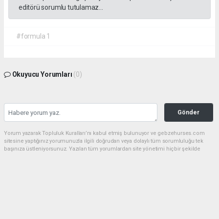
editörü sorumlu tutulamaz...
#formula 1
Okuyucu Yorumları
(0)
Gönder
Yorum yazarak Topluluk Kuralları’nı kabul etmiş bulunuyor ve gebzehurses.com
sitesine yaptığınız yorumunuzla ilgili doğrudan veya dolaylı tüm sorumluluğu tek
başınıza üstleniyorsunuz. Yazılan tüm yorumlardan site yönetimi hiçbir şekilde
sorumlu tutulamaz.
haber paketi
haber scripti
haber yazılımı