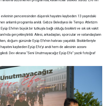
nısına düzenlenen programda, katılımcılar bisiklet sürdü. Efe'nin
i evlerinin penceresinden düşerek hayatını kaybeden 13 yaşındaki
n anlamlı programla anıldı. Gebze Belediyesi ile Tempo Atletizm
Eyüp Efe’nin büyük bir tutkuyla bağlı olduğu bisikleti ve sık sık vakit
’nda gerçekleştirildi. Ailesi, arkadaşları, sporcular ve vatandaşların
en, doğum gününde Eyüp Efe’nin hatırası yaşatıldı. Bisikletleriyle
ayatını kaybeden Eyüp Efe’yi andı hem de ailesinin acısını
giledi. Dev ekrana "Seni Unutmayacağız Eyüp Efe" yazılı fotoğraf