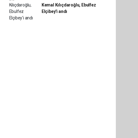
Kemal Kılıçdaroğlu, Ebulfez
Elçibey'i andı