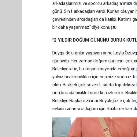
arkadaşlarımızı ve sporcu arkadaşlarımızı d
günü. Sınıf arkadaşları vardı. Kur'an okuyan
çevresinden arkadaşları da katıldı. Katılım g
bir daha yaşanmaz" diye konuştu.
"2 YILDIR DOĞUM GÜNÜNÜ BURUK KUT
Duygu dolu anlar yaşayan anne Leyla Özuyg
günüydü. Her zaman doğum günlerini çok güz
Belediyesi'ne, bu organizasyonda emeği geç
yalnız bırakmadıkları için hepinize sonsuz t
oldu. Bisikleti çok severdi, adeta top delisi
onu burada bisiklet sürerken izlerdim. Bisikle
Belediye Başkanı Zinnur Büyükgöz'e çok teş
evladın annesi olduğum için Rabbime hamdols