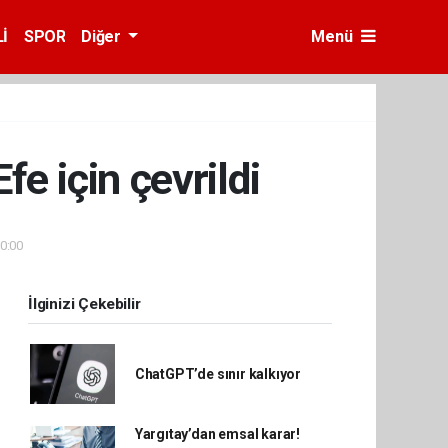
İ
SPOR
Diğer
Menü
e için çevrildi
10:00
İlginizi Çekebilir
ChatGPT’de sınır kalkıyor
Yargıtay’dan emsal karar!