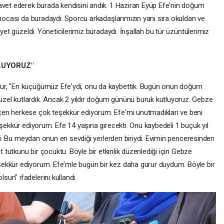
avet ederek burada kendisini andık. 1 Haziran Eyüp Efe'nin doğum
 hocası da buradaydı. Sporcu arkadaşlarımızın yanı sıra okuldan ve
ayet güzeldi. Yöneticilerimiz buradaydı. İnşallah bu tür üzüntülerimiz
LUYORUZ"
ur, "En küçüğümüz Efe'ydi, onu da kaybettik. Bugün onun doğum
el kutlardık. Ancak 2 yıldır doğum gününü buruk kutluyoruz. Gebze
en herkese çok teşekkür ediyorum. Efe'mi unutmadıkları ve beni
eşekkür ediyorum. Efe 14 yaşına girecekti. Onu kaybedeli 1 buçuk yıl
ydi. Bu meydan onun en sevdiği yerlerden biriydi. Evimin penceresinden
t tutkunu bir çocuktu. Böyle bir etkinlik düzenlediği için Gebze
ekkür ediyorum. Efe'mle bugün bir kez daha gurur duydum. Böyle bir
un" ifadelerini kullandı.