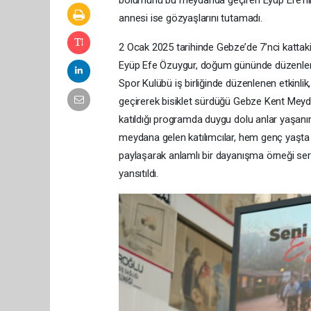
bölümünü bu meydanda geçiren Eyüp Efe’nin a
annesi ise gözyaşlarını tutamadı.
2 Ocak 2025 tarihinde Gebze’de 7’nci kattak
Eyüp Efe Özuygur, doğum gününde düzenlene
Spor Kulübü iş birliğinde düzenlenen etkinlik, 
geçirerek bisiklet sürdüğü Gebze Kent Meydanı
katıldığı programda duygu dolu anlar yaşanırk
meydana gelen katılımcılar, hem genç yaşta h
paylaşarak anlamlı bir dayanışma örneği ser
yansıtıldı.