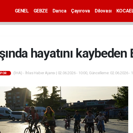
GENEL
GEBZE
Darıca
Çayırova
Dilovası
KOCAEL
şında hayatını kaybeden Ef
(İHA) - İhlas Haber Ajansı | 02.06.2026 - 10:00, Güncelleme: 02.06.2026 - 
POR