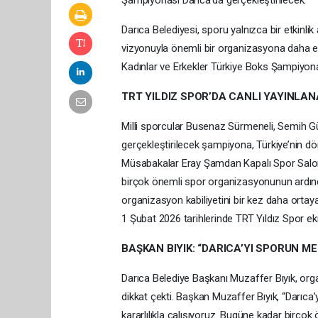
Şampiyonası Darıca’da gerçekleştirilecek.
Darıca Belediyesi, sporu yalnızca bir etkinli
vizyonuyla önemli bir organizasyona daha ev 
Kadınlar ve Erkekler Türkiye Boks Şampiyon
TRT YILDIZ SPOR’DA CANLI YAYINLA
Milli sporcular Busenaz Sürmeneli, Semih Gü
gerçekleştirilecek şampiyona, Türkiye’nin dö
Müsabakalar Eray Şamdan Kapalı Spor Salonu’
birçok önemli spor organizasyonunun ardında
organizasyon kabiliyetini bir kez daha orta
1 Şubat 2026 tarihlerinde TRT Yıldız Spor ek
BAŞKAN BIYIK: “DARICA’YI SPORUN M
Darıca Belediye Başkanı Muzaffer Bıyık, org
dikkat çekti. Başkan Muzaffer Bıyık, “Darıca
kararlılıkla çalışıyoruz. Bugüne kadar birço