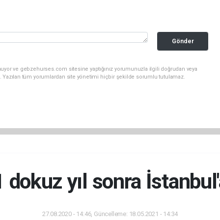
Gönder
nuyor ve gebzehurses.com sitesine yaptığınız yorumunuzla ilgili doğrudan veya
. Yazılan tüm yorumlardan site yönetimi hiçbir şekilde sorumlu tutulamaz.
 dokuz yıl sonra İstanbul
27.08.2020 - 14:46, Güncelleme: 18.05.2021 - 14:34