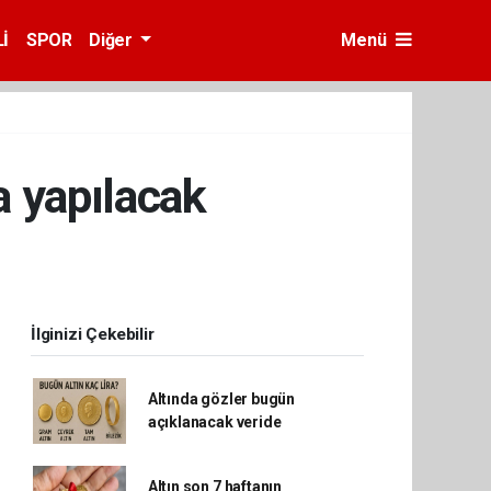
İ
SPOR
Diğer
Menü
a yapılacak
İlginizi Çekebilir
Altında gözler bugün
açıklanacak veride
Altın son 7 haftanın