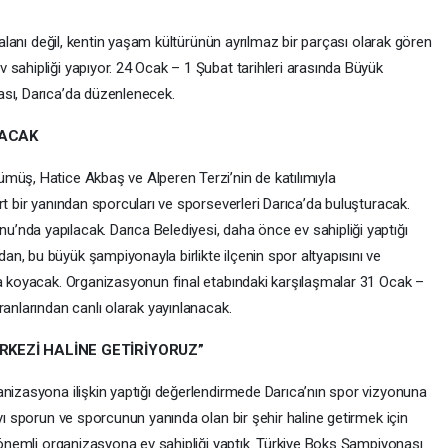
k alanı değil, kentin yaşam kültürünün ayrılmaz bir parçası olarak gören
sahipliği yapıyor. 24 Ocak – 1 Şubat tarihleri arasında Büyük
ası, Darıca’da düzenlenecek.
NACAK
müş, Hatice Akbaş ve Alperen Terzi’nin de katılımıyla
rt bir yanından sporcuları ve sporseverleri Darıca’da buluşturacak.
nda yapılacak. Darıca Belediyesi, daha önce ev sahipliği yaptığı
n, bu büyük şampiyonayla birlikte ilçenin spor altyapısını ve
ya koyacak. Organizasyonun final etabındaki karşılaşmalar 31 Ocak –
ranlarından canlı olarak yayınlanacak.
ERKEZİ HALİNE GETİRİYORUZ”
anizasyona ilişkin yaptığı değerlendirmede Darıca’nın spor vizyonuna
’yı sporun ve sporcunun yanında olan bir şehir haline getirmek için
k önemli organizasyona ev sahipliği yaptık. Türkiye Boks Şampiyonası