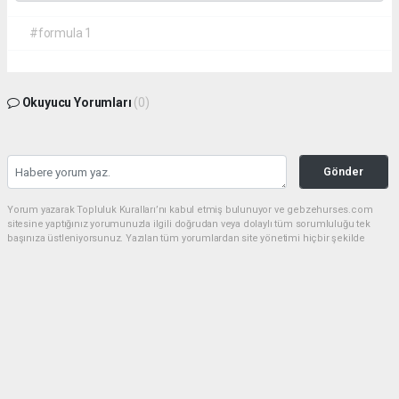
#formula 1
Okuyucu Yorumları
(0)
Gönder
Yorum yazarak Topluluk Kuralları’nı kabul etmiş bulunuyor ve gebzehurses.com
sitesine yaptığınız yorumunuzla ilgili doğrudan veya dolaylı tüm sorumluluğu tek
başınıza üstleniyorsunuz. Yazılan tüm yorumlardan site yönetimi hiçbir şekilde
sorumlu tutulamaz.
haber paketi
haber scripti
haber yazılımı
Tüm hakları saklı tutulmaktadır.Copyright 2026©
Haber Yazılımı:
Web Aksiyon ®