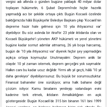
vergisi adı altında o günden bugüne yaklaşık 40 milyar dolar
toplayan hükümetin, 6 Şubat Depremi’nde hiçbir hazırlık
yapmadığı acı bir şekilde ortaya çıktı. Bugün Kocaeli özelinde
baktığımızda hâlâ Büyükşehir Belediye Başkanı çıkıp ‘Kocaeli’nin
depreme hazır hale gelmesi için 10 yıla ihtiyacımız var’
diyebiliyor. Bu söz aslında bir itiraftır: 23 yıldır iktidarda olan ve
Kocaeli Büyükşehir’i yöneten AKP hükümeti ve yerel yönetimi
bugüne kadar somut adımlar atmamış, 26 yılı boşa harcamış,
bugün de ‘10 yıla ihtiyacımız var’ diyerek hiçbir şey yapmadığını
açıkça ortaya koymuştur. Unutmayalım: Deprem anlık bir
olaydır. 10 yıl zaman istemek, deprem gerçeğini yok saymaktır.
Halkın canı bu kadar ucuz değildir. Yirmi altı yıl geçti, hâlâ ‘10 yıl
daha gerekiyor’ diyebiliyorsunuz. Bu büyük bir sorumsuzluktur.
Finansal bahaneler öne sürülüyor, ama halk bahane değil
çözüm istiyor. Kamu binalarını yenileyip vatandaşın evini
kaderine terk etmek, iktidarın ihmalkârlığının en açık
göstergesidir. Bugün Kocaeli’de 315 bin binanın 161 bini 1999