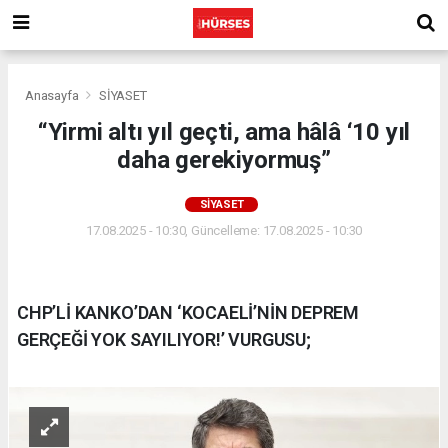
Anasayfa
SİYASET
“Yirmi altı yıl geçti, ama hâlâ ‘10 yıl
daha gerekiyormuş”
SİYASET
17.08.2025 - 10:30, Güncelleme: 17.08.2025 - 10:30
CHP’Lİ KANKO’DAN ‘KOCAELİ’NİN DEPREM
GERÇEĞİ YOK SAYILIYOR!’ VURGUSU;