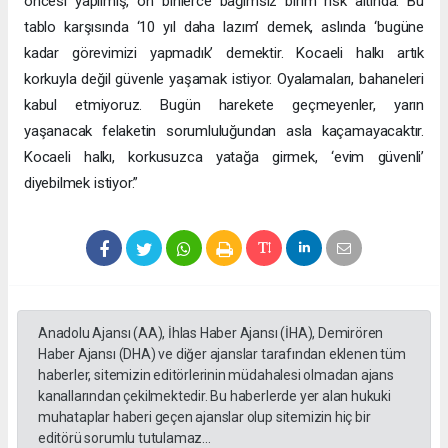
öncesi yapılmış, on binlerce bağımsız birim risk altında. Bu
tablo karşısında ‘10 yıl daha lazım’ demek, aslında ‘bugüne
kadar görevimizi yapmadık’ demektir. Kocaeli halkı artık
korkuyla değil güvenle yaşamak istiyor. Oyalamaları, bahaneleri
kabul etmiyoruz. Bugün harekete geçmeyenler, yarın
yaşanacak felaketin sorumluluğundan asla kaçamayacaktır.
Kocaeli halkı, korkusuzca yatağa girmek, ‘evim güvenli’
diyebilmek istiyor.”
Anadolu Ajansı (AA), İhlas Haber Ajansı (İHA), Demirören
Haber Ajansı (DHA) ve diğer ajanslar tarafından eklenen tüm
haberler, sitemizin editörlerinin müdahalesi olmadan ajans
kanallarından çekilmektedir. Bu haberlerde yer alan hukuki
muhataplar haberi geçen ajanslar olup sitemizin hiç bir
editörü sorumlu tutulamaz...