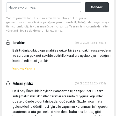
Gönder
Yorum yazarak Topluluk Kuralları’nı kabul etmiş bulunuyor ve
gebzehurses.com sitesine yaptığınız yorumunuzla ilgili doğrudan veya dolaylı
tüm sorumluluğu tek başınıza üstleniyorsunuz. Yazılan tüm yorumlardan site
yönetimi hiçbir şekilde sorumlu tutulamaz.
İbrahim
(30.09.2025 13:34 - #337)
Belirttiğiniz gibi, uygulanabilse güzel bir şey ancak hassasiyetlerin
ve şartların çok net şekilde belirtilip kurallara uyulup uyulmadığının
kontrol edilmesi gerekir.
Yorumu Yanıtla
Adnan yıldız
(30.09.2025 22:02 - #338)
Halil bey Öncelikle böyler bir araştırma için teşekürler. Bu tarz
anlaşmalı bakıcılık halleri taraflar arasında duygusal eğilimler
gösterdiğinde ciddi tahribatlar doğacaktır. Sizden ricam ata
geleneklerine dönülmesi için aile yapısının korunması için gerekli
araştırmalar ata gelenekleri nine dese baba ana kardeş gibi