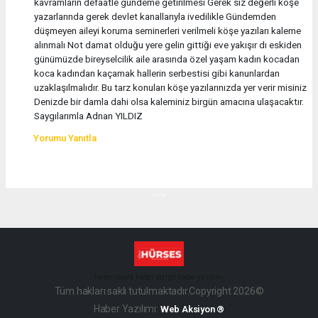
kavramların defaatle gündeme getirilmesi Gerek siz değerli köşe
yazarlarında gerek devlet kanallarıyla ivedilikle Gündemden
düşmeyen aileyi koruma seminerleri verilmeli köşe yazıları kaleme
alınmalı Not damat olduğu yere gelin gittiği eve yakışır dı eskiden
günümüzde bireyselcilik aile arasında özel yaşam kadın kocadan
koca kadından kaçamak hallerin serbestisi gibi kanunlardan
uzaklaşılmalıdır. Bu tarz konuları köşe yazılarınızda yer verir misiniz
Denizde bir damla dahi olsa kaleminiz birgün amacına ulaşacaktır.
Saygılarımla Adnan YILDIZ
Yorumu Yanıtla
haber paketi
haber scripti
haber yazılımı
Tüm hakları saklı tutulmaktadır.Copyright 2026©
Haber Yazılımı:
Web Aksiyon ®